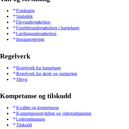
Forskning
Statistikk
Elevundersøkelsen
Foreldreundersøkelsen i barnehage
Lærlingundersøkelsen
Innrapportering
Regelverk
Regelverk for barnehage
Regelverk for skole og opplæring
Tilsyn
Kompetanse og tilskudd
Kvalitet og kompetanse
Kompetanseutvikling og videreutdanning
Lederutdanning
Tilskudd