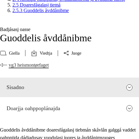
2.5 Doaresfágalasj tiemá
2.5.3 Guoddelis åvddånibme
Badjásasj oasse
Guoddelis åvddånibme
Giella
Viedtja
Juoge
vg3 heismontørfaget
Sisadno
Doarjja oahppoplánajda
Guoddelis åvddånibme doaresfágalasj tiebmán skåvlån galggá vaddet
oahppijda dádjadusav vuodulasj juores ja åvddånimvuoges