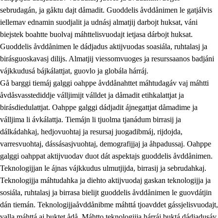
sebrudagán, ja gåktu dajt dåmadit. Guoddelis åvddånimen le gatjálvis
iellemav ednamin suodjalit ja udnásj almatjij darbojt huksat, váni
biejstek boahtte buolvaj máhttelisvuodajt ietjasa dárbojt huksat.
Guoddelis åvddånimen le dádjadus aktijvuodas soasiála, ruhtalasj ja
birásguoskavasj dilijs. Almatjij viessomvuoges ja resurssaanos badjáni
vájkkudusá bájkálattjat, guovlo ja globála hárráj.
2.
Prinsihpa oahppama, åvddånahttema ja ávddama hárráj
Gå barggi tiemáj galggi oahppe åvddånahttet máhtudagáv vaj máhtti
åvdåsvasstediddje válljimijt válldet ja dåmadit etihkalattjat ja
2.1
Sosiála oahppam ja åvddånibme
birásdiedulattjat. Oahppe galggi dádjadit ájnegattjat dåmadime ja
2.2
Máhtudahka fágáj hárráj
válljima li ávkálattja. Tiemájn li tjuolma tjanádum birrasij ja
dálkádahkaj, hedjovuohtaj ja resursaj juogadibmáj, rijdojda,
2.3
Vuodulasj tjehpudagá
varresvuohtaj, dássásasjvuohtaj, demografijjaj ja åhpadussaj. Oahppe
2.4
Oahppat oahppat
galggi oahppat aktijvuodav duot dát aspektajs guoddelis åvddånimen.
Teknologijjan le ájnas vájkkudus ulmutjijda, birrasij ja sebrudahkaj.
Doaresfágalasj tiemá
Teknologijja máhtudahka ja diehto aktijvuodaj gaskan teknologijja ja
2.5
Doaresfágalasj tiemá
sosiála, ruhtalasj ja birrasa bielijt guoddelis åvddånimen le guovdátjin
dán tiemán. Teknologijjaåvddånibme máhttá tjoavddet gássjelisvuodajt,
2.5.1
Álmmukvarresvuohta ja iellemrijbadibme
valla máhttá aj buktet ådå. Máhtto teknologijja hárráj buktá dádjadusáv