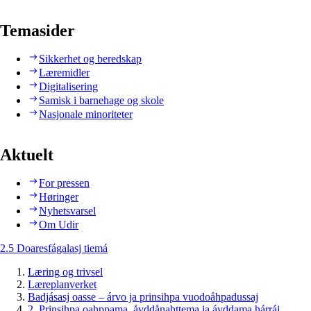
Temasider
Sikkerhet og beredskap
Læremidler
Digitalisering
Samisk i barnehage og skole
Nasjonale minoriteter
Aktuelt
For pressen
Høringer
Nyhetsvarsel
Om Udir
2.5 Doaresfágalasj tiemá
Læring og trivsel
Læreplanverket
Badjásasj oasse – árvo ja prinsihpa vuodoåhpadussaj
2. Prinsihpa oahppama, åvddånahttema ja ávddama hárráj