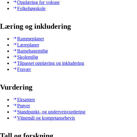
Opplæring for voksne
Folkehøgskole
Læring og inkludering
Rammeplaner
Læreplaner
Barnehagemiljø
Skolemiljø
Tilpasset opplæring og inkludering
Fravær
Vurdering
Eksamen
Prøver
Standpunkt- og underveisvurdering
Vitnemål og kompetansebevis
Tall og forskning