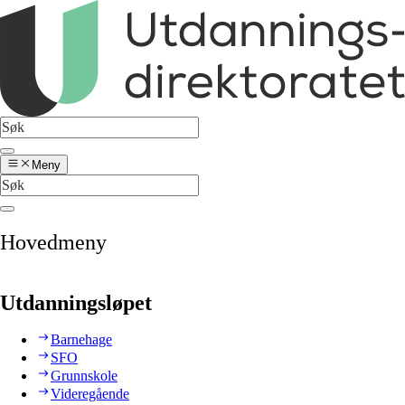
Meny
Hovedmeny
Utdanningsløpet
Barnehage
SFO
Grunnskole
Videregående