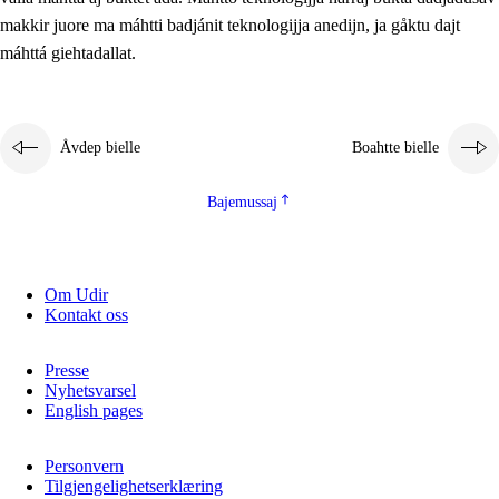
2.5.2
Demokratijja ja guojmmeviesátvuohta
makkir juore ma máhtti badjánit teknologijja anedijn, ja gåktu dajt
máhttá giehtadallat.
2.5.3
Guoddelis åvddånibme
Åvdep bielle
Boahtte bielle
Bajemussaj
Om Udir
Kontakt oss
Presse
Nyhetsvarsel
English pages
Personvern
Tilgjengelighetserklæring