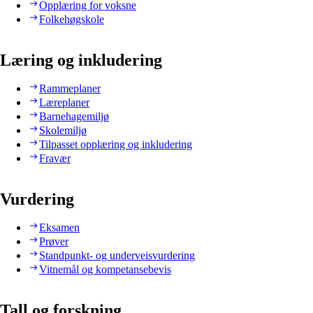
Opplæring for voksne
Folkehøgskole
Læring og inkludering
Rammeplaner
Læreplaner
Barnehagemiljø
Skolemiljø
Tilpasset opplæring og inkludering
Fravær
Vurdering
Eksamen
Prøver
Standpunkt- og underveisvurdering
Vitnemål og kompetansebevis
Tall og forskning