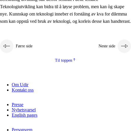
2.5.2
Demokrati og medborgarskap
Teknologiutvikling kan bidra til å løyse problem, men kan òg skape
nye. Kunnskap om teknologi inneber ei forståing av kva for dilemma
2.5.3
Berekraftig utvikling
som kan oppstå ved bruk av teknologi, og korleis desse kan handterast.
Førre side
Neste side
Til toppen
Om Udir
Kontakt oss
Presse
Nyhetsvarsel
English pages
Personvern