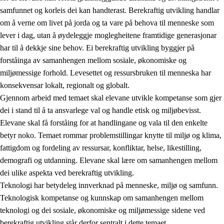
samfunnet og korleis dei kan handterast. Berekraftig utvikling handlar
om å verne om livet på jorda og ta vare på behova til menneske som
lever i dag, utan å øydeleggje moglegheitene framtidige generasjonar
har til å dekkje sine behov. Ei berekraftig utvikling byggjer på
forståinga av samanhengen mellom sosiale, økonomiske og
miljømessige forhold. Levesettet og ressursbruken til menneska har
2.
Prinsipp for læring, utvikling og danning
konsekvensar lokalt, regionalt og globalt.
Gjennom arbeid med temaet skal elevane utvikle kompetanse som gjer
2.1
Sosial læring og utvikling
dei i stand til å ta ansvarlege val og handle etisk og miljøbevisst.
2.2
Kompetanse i faga
Elevane skal få forståing for at handlingane og vala til den enkelte
betyr noko. Temaet rommar problemstillingar knytte til miljø og klima,
2.3
Grunnleggjande ferdigheiter
fattigdom og fordeling av ressursar, konfliktar, helse, likestilling,
2.4
Å lære å lære
demografi og utdanning. Elevane skal lære om samanhengen mellom
dei ulike aspekta ved berekraftig utvikling.
Tverrfaglege tema
Teknologi har betydeleg innverknad på menneske, miljø og samfunn.
2.5
Tverrfaglege tema
Teknologisk kompetanse og kunnskap om samanhengen mellom
teknologi og dei sosiale, økonomiske og miljømessige sidene ved
2.5.1
Folkehelse og livsmeistring
berekraftig utvikling står derfor sentralt i dette temaet.