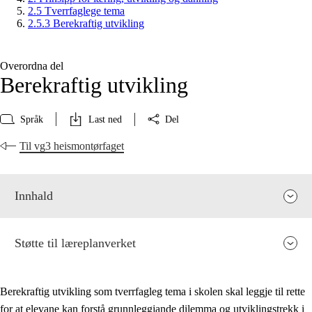
2.5 Tverrfaglege tema
2.5.3 Berekraftig utvikling
Overordna del
Berekraftig utvikling
Språk
Last ned
Del
Til vg3 heismontørfaget
Innhald
Støtte til læreplanverket
Berekraftig utvikling som tverrfagleg tema i skolen skal leggje til rette
for at elevane kan forstå grunnleggjande dilemma og utviklingstrekk i