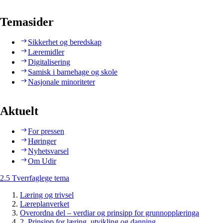
Temasider
Sikkerhet og beredskap
Læremidler
Digitalisering
Samisk i barnehage og skole
Nasjonale minoriteter
Aktuelt
For pressen
Høringer
Nyhetsvarsel
Om Udir
2.5 Tverrfaglege tema
Læring og trivsel
Læreplanverket
Overordna del – verdiar og prinsipp for grunnopplæringa
2. Prinsipp for læring, utvikling og danning