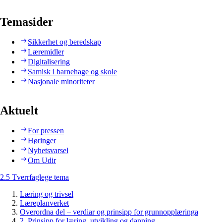
Temasider
Sikkerhet og beredskap
Læremidler
Digitalisering
Samisk i barnehage og skole
Nasjonale minoriteter
Aktuelt
For pressen
Høringer
Nyhetsvarsel
Om Udir
2.5 Tverrfaglege tema
Læring og trivsel
Læreplanverket
Overordna del – verdiar og prinsipp for grunnopplæringa
2. Prinsipp for læring, utvikling og danning