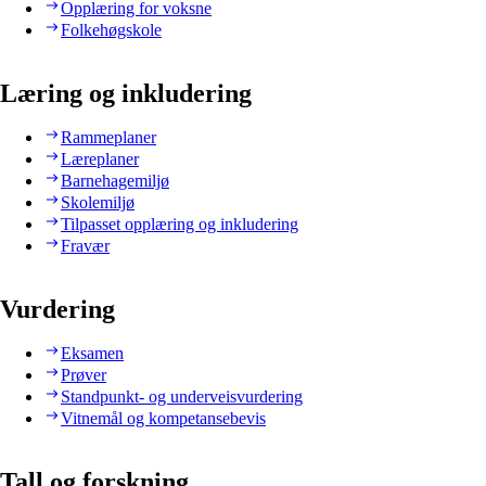
Opplæring for voksne
Folkehøgskole
Læring og inkludering
Rammeplaner
Læreplaner
Barnehagemiljø
Skolemiljø
Tilpasset opplæring og inkludering
Fravær
Vurdering
Eksamen
Prøver
Standpunkt- og underveisvurdering
Vitnemål og kompetansebevis
Tall og forskning