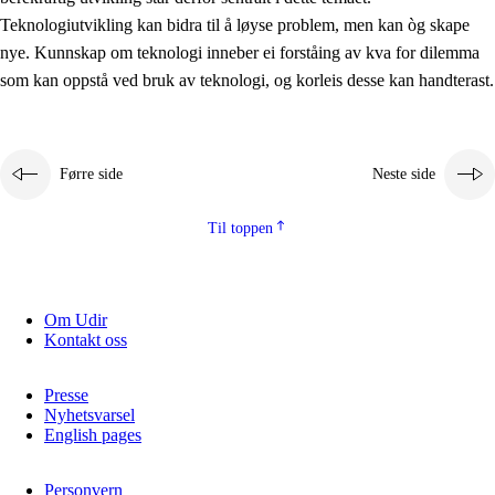
2.5.2
Demokrati og medborgarskap
Teknologiutvikling kan bidra til å løyse problem, men kan òg skape
nye. Kunnskap om teknologi inneber ei forståing av kva for dilemma
2.5.3
Berekraftig utvikling
som kan oppstå ved bruk av teknologi, og korleis desse kan handterast.
Førre side
Neste side
Til toppen
Om Udir
Kontakt oss
Presse
Nyhetsvarsel
English pages
Personvern