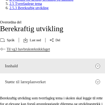
2.5 Tverrfaglege tema
2.5.3 Berekraftig utvikling
Overordna del
Berekraftig utvikling
Språk
Last ned
Del
Til vg3 havbruksteknikkfaget
Innhald
Støtte til læreplanverket
Berekraftig utvikling som tverrfagleg tema i skolen skal leggje til rette
for at elevane kan forstå grunnleggjande dilemma og utviklingstrekk i