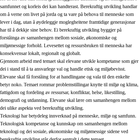
samfunnet og korleis dei kan handterast. Berekraftig utvikling handlar
om å verne om livet på jorda og ta vare på behova til menneske som
lever i dag, utan å øydeleggje moglegheitene framtidige generasjonar
har til å dekkje sine behov. Ei berekraftig utvikling byggjer på
forståinga av samanhengen mellom sosiale, økonomiske og
miljømessige forhold. Levesettet og ressursbruken til menneska har
2.
Prinsipp for læring, utvikling og danning
konsekvensar lokalt, regionalt og globalt.
Gjennom arbeid med temaet skal elevane utvikle kompetanse som gjer
2.1
Sosial læring og utvikling
dei i stand til å ta ansvarlege val og handle etisk og miljøbevisst.
2.2
Kompetanse i faga
Elevane skal få forståing for at handlingane og vala til den enkelte
betyr noko. Temaet rommar problemstillingar knytte til miljø og klima,
2.3
Grunnleggjande ferdigheiter
fattigdom og fordeling av ressursar, konfliktar, helse, likestilling,
2.4
Å lære å lære
demografi og utdanning. Elevane skal lære om samanhengen mellom
dei ulike aspekta ved berekraftig utvikling.
Tverrfaglege tema
Teknologi har betydeleg innverknad på menneske, miljø og samfunn.
2.5
Tverrfaglege tema
Teknologisk kompetanse og kunnskap om samanhengen mellom
teknologi og dei sosiale, økonomiske og miljømessige sidene ved
2.5.1
Folkehelse og livsmeistring
berekraftig utvikling står derfor sentralt i dette temaet.