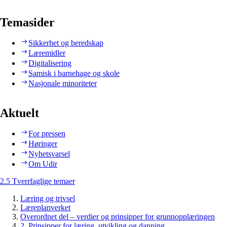
Temasider
Sikkerhet og beredskap
Læremidler
Digitalisering
Samisk i barnehage og skole
Nasjonale minoriteter
Aktuelt
For pressen
Høringer
Nyhetsvarsel
Om Udir
2.5 Tverrfaglige temaer
Læring og trivsel
Læreplanverket
Overordnet del – verdier og prinsipper for grunnopplæringen
2. Prinsipper for læring, utvikling og danning