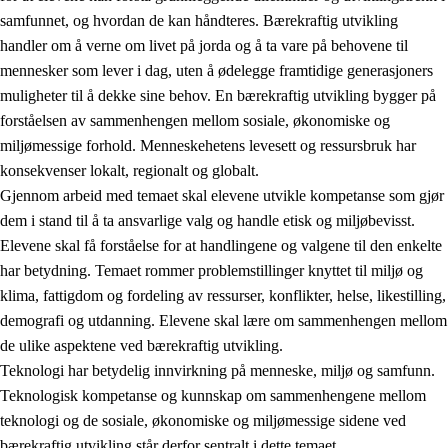
samfunnet, og hvordan de kan håndteres. Bærekraftig utvikling
handler om å verne om livet på jorda og å ta vare på behovene til
mennesker som lever i dag, uten å ødelegge framtidige generasjoners
muligheter til å dekke sine behov. En bærekraftig utvikling bygger på
forståelsen av sammenhengen mellom sosiale, økonomiske og
miljømessige forhold. Menneskehetens levesett og ressursbruk har
2.
Prinsipper for læring, utvikling og danning
konsekvenser lokalt, regionalt og globalt.
Gjennom arbeid med temaet skal elevene utvikle kompetanse som gjør
2.1
Sosial læring og utvikling
dem i stand til å ta ansvarlige valg og handle etisk og miljøbevisst.
2.2
Kompetanse i fagene
Elevene skal få forståelse for at handlingene og valgene til den enkelte
har betydning. Temaet rommer problemstillinger knyttet til miljø og
2.3
Grunnleggende ferdigheter
klima, fattigdom og fordeling av ressurser, konflikter, helse, likestilling,
2.4
Å lære å lære
demografi og utdanning. Elevene skal lære om sammenhengen mellom
de ulike aspektene ved bærekraftig utvikling.
Tverrfaglige temaer
Teknologi har betydelig innvirkning på menneske, miljø og samfunn.
2.5
Tverrfaglige temaer
Teknologisk kompetanse og kunnskap om sammenhengene mellom
teknologi og de sosiale, økonomiske og miljømessige sidene ved
2.5.1
Folkehelse og livsmestring
bærekraftig utvikling står derfor sentralt i dette temaet.