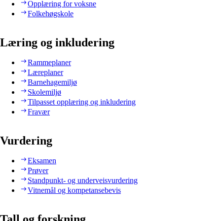
Opplæring for voksne
Folkehøgskole
Læring og inkludering
Rammeplaner
Læreplaner
Barnehagemiljø
Skolemiljø
Tilpasset opplæring og inkludering
Fravær
Vurdering
Eksamen
Prøver
Standpunkt- og underveisvurdering
Vitnemål og kompetansebevis
Tall og forskning