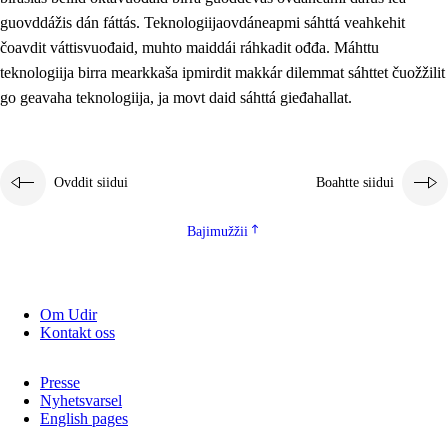
2.5.2
Demokratiija ja mielborgárvuohta
guovddážis dán fáttás. Teknologiijaovdáneapmi sáhttá veahkehit
čoavdit váttisvuođaid, muhto maiddái ráhkadit ođđa. Máhttu
2.5.3
Guoddevaš ovdáneapmi
teknologiija birra mearkkaša ipmirdit makkár dilemmat sáhttet čuožžilit
go geavaha teknologiija, ja movt daid sáhttá gieđahallat.
Ovddit siidui
Boahtte siidui
Bajimužžii
Om Udir
Kontakt oss
Presse
Nyhetsvarsel
English pages