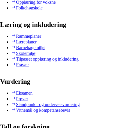
Opplæring for voksne
Folkehøgskole
Læring og inkludering
Rammeplaner
Læreplaner
Barnehagemiljø
Skolemiljø
Tilpasset opplæring og inkludering
Fravær
Vurdering
Eksamen
Prøver
Standpunkt- og underveisvurdering
Vitnemål og kompetansebevis
Tall og forskning