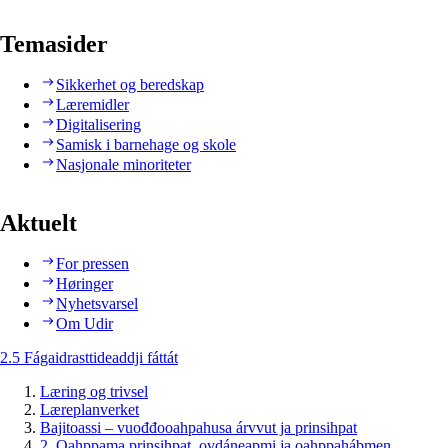
Temasider
Sikkerhet og beredskap
Læremidler
Digitalisering
Samisk i barnehage og skole
Nasjonale minoriteter
Aktuelt
For pressen
Høringer
Nyhetsvarsel
Om Udir
2.5 Fágaidrasttideaddji fáttát
Læring og trivsel
Læreplanverket
Bajitoassi – vuođđooahpahusa árvvut ja prinsihpat
2. Oahppama prinsihpat, ovdáneapmi ja oahppahábmen