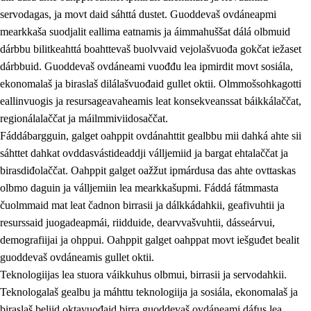
servodagas, ja movt daid sáhttá dustet. Guoddevaš ovdáneapmi
mearkkaša suodjalit eallima eatnamis ja áimmahuššat dálá olbmuid
dárbbu bilitkeahttá boahttevaš buolvvaid vejolašvuođa gokčat iežaset
dárbbuid. Guoddevaš ovdáneami vuođđu lea ipmirdit movt sosiála,
ekonomalaš ja biraslaš dilálašvuođaid gullet oktii. Olmmošsohkagotti
eallinvuogis ja resursageavaheamis leat konsekveanssat báikkálaččat,
2.
Oahppama prinsihpat, ovdáneapmi ja oahppahábmen
regionálalaččat ja máilmmiviidosaččat.
Fáddábargguin, galget oahppit ovdánahttit gealbbu mii dahká ahte sii
2.1
Sosiála oahppan ja ovdáneapmi
sáhttet dahkat ovddasvástideaddji válljemiid ja bargat ehtalaččat ja
2.2
Gealbu fágain
birasdiđolaččat. Oahppit galget oažžut ipmárdusa das ahte ovttaskas
olbmo daguin ja válljemiin lea mearkkašupmi. Fáddá fátmmasta
2.3
Vuođđogálggat
čuolmmaid mat leat čadnon birrasii ja dálkkádahkii, geafivuhtii ja
2.4
Oahppat oahppat
resurssaid juogadeapmái, riidduide, dearvvašvuhtii, dásseárvui,
demografiijai ja ohppui. Oahppit galget oahppat movt iešguđet bealit
Fágaidrasttideaddji fáttát
guoddevaš ovdáneamis gullet oktii.
2.5
Fágaidrasttideaddji fáttát
Teknologiijas lea stuora váikkuhus olbmui, birrasii ja servodahkii.
Teknologalaš gealbu ja máhttu teknologiija ja sosiála, ekonomalaš ja
2.5.1
Álbmotdearvvašvuohta ja eallimis birget
biraslaš beliid oktavuođaid birra guoddevaš ovdáneami dáfus lea