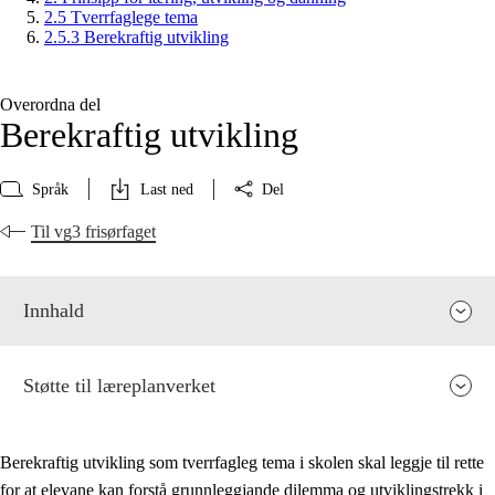
2.5 Tverrfaglege tema
2.5.3 Berekraftig utvikling
Overordna del
Berekraftig utvikling
Språk
Last ned
Del
Til vg3 frisørfaget
Innhald
Støtte til læreplanverket
Berekraftig utvikling som tverrfagleg tema i skolen skal leggje til rette
for at elevane kan forstå grunnleggjande dilemma og utviklingstrekk i