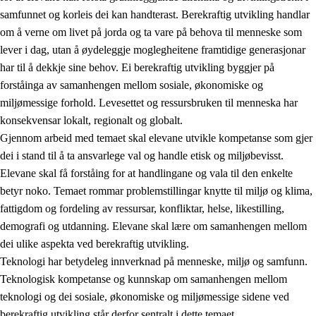
samfunnet og korleis dei kan handterast. Berekraftig utvikling handlar
om å verne om livet på jorda og ta vare på behova til menneske som
lever i dag, utan å øydeleggje moglegheitene framtidige generasjonar
har til å dekkje sine behov. Ei berekraftig utvikling byggjer på
forståinga av samanhengen mellom sosiale, økonomiske og
miljømessige forhold. Levesettet og ressursbruken til menneska har
2.
Prinsipp for læring, utvikling og danning
konsekvensar lokalt, regionalt og globalt.
Gjennom arbeid med temaet skal elevane utvikle kompetanse som gjer
2.1
Sosial læring og utvikling
dei i stand til å ta ansvarlege val og handle etisk og miljøbevisst.
2.2
Kompetanse i faga
Elevane skal få forståing for at handlingane og vala til den enkelte
betyr noko. Temaet rommar problemstillingar knytte til miljø og klima,
2.3
Grunnleggjande ferdigheiter
fattigdom og fordeling av ressursar, konfliktar, helse, likestilling,
2.4
Å lære å lære
demografi og utdanning. Elevane skal lære om samanhengen mellom
dei ulike aspekta ved berekraftig utvikling.
Tverrfaglege tema
Teknologi har betydeleg innverknad på menneske, miljø og samfunn.
2.5
Tverrfaglege tema
Teknologisk kompetanse og kunnskap om samanhengen mellom
teknologi og dei sosiale, økonomiske og miljømessige sidene ved
2.5.1
Folkehelse og livsmeistring
berekraftig utvikling står derfor sentralt i dette temaet.