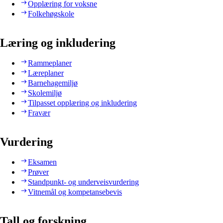
Opplæring for voksne
Folkehøgskole
Læring og inkludering
Rammeplaner
Læreplaner
Barnehagemiljø
Skolemiljø
Tilpasset opplæring og inkludering
Fravær
Vurdering
Eksamen
Prøver
Standpunkt- og underveisvurdering
Vitnemål og kompetansebevis
Tall og forskning