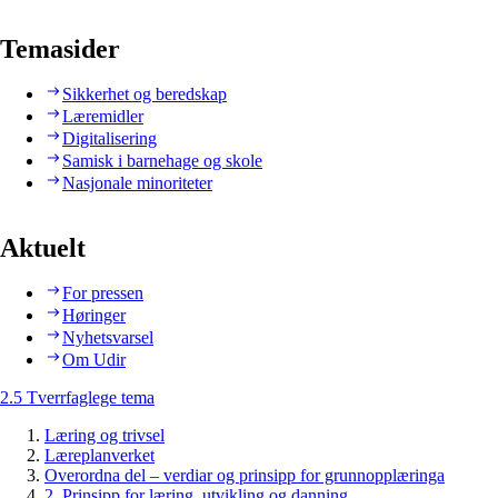
Temasider
Sikkerhet og beredskap
Læremidler
Digitalisering
Samisk i barnehage og skole
Nasjonale minoriteter
Aktuelt
For pressen
Høringer
Nyhetsvarsel
Om Udir
2.5 Tverrfaglege tema
Læring og trivsel
Læreplanverket
Overordna del – verdiar og prinsipp for grunnopplæringa
2. Prinsipp for læring, utvikling og danning