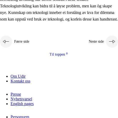
2.5.2
Demokrati og medborgarskap
Teknologiutvikling kan bidra til å løyse problem, men kan òg skape
nye. Kunnskap om teknologi inneber ei forståing av kva for dilemma
2.5.3
Berekraftig utvikling
som kan oppstå ved bruk av teknologi, og korleis desse kan handterast.
Førre side
Neste side
Til toppen
Om Udir
Kontakt oss
Presse
Nyhetsvarsel
English pages
Personvern