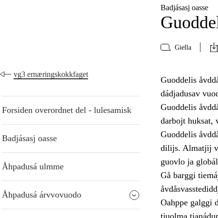
Badjásasj oasse
Guoddel
Giella
vg3 ernæringskokkfaget
Guoddelis åvddå
dádjadusav vuod
Guoddelis åvddån
Forsiden overordnet del - lulesamisk
darbojt huksat, 
Guoddelis åvddå
Badjásasj oasse
dilijs. Almatjij
guovlo ja globál
Åhpadusá ulmme
Gå barggi tiemá
åvdåsvasstediddje
Åhpadusá árvvovuodo
Oahppe galggi dá
tjuolma tjanádum