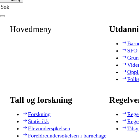
Hovedmeny
Utdanni
Barn
SFO
Grun
Vide
Oppl
Folk
Tall og forskning
Regelve
Forskning
Rege
Statistikk
Rege
Elevundersøkelsen
Tilsy
Foreldreundersøkelsen i barnehage