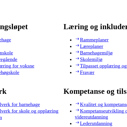
ngsløpet
Læring og inklude
ehage
Rammeplaner
Læreplaner
nskole
Barnehagemiljø
regående
Skolemiljø
æring for voksne
Tilpasset opplæring og
ehøgskole
Fravær
rk
Kompetanse og til
lverk for barnehage
Kvalitet og kompetans
lverk for skole og opplæring
Kompetanseutvikling 
videreutdanning
n
Lederutdanning