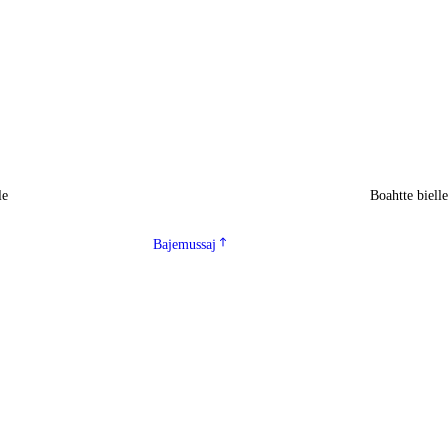
le
Boahtte biell
Bajemussaj