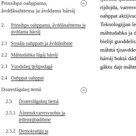
Prinsihpa oahppama,
rijdojda, varres
åvddånahttema ja ávddama hárráj
oahppat aktijvu
Teknologijjan le
2.
Prinsihpa oahppama, åvddånahttema ja
ávddama hárráj
máhtudahka ja di
bielijt guoddel
2.1
Sosiála oahppam ja åvddånibme
máhttá tjoavddet
2.2
Máhtudahka fágáj hárráj
hárráj buktá dád
2.3
Vuodulasj tjehpudagá
gåktu dajt máhtt
2.4
Oahppat oahppat
Doaresfágalasj tiemá
2.5
Doaresfágalasj tiemá
2.5.1
Álmmukvarresvuohta ja
iellemrijbadibme
2.5.2
Demokratijja ja