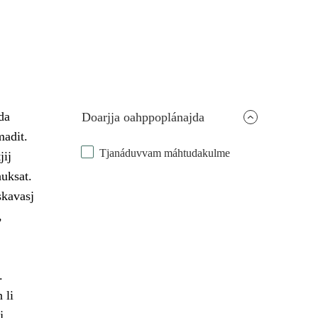
da
Doarjja oahppoplánajda
madit.
Tjanáduvvam máhtudakulme
jij
huksat.
skavasj
,
.
 li
j,