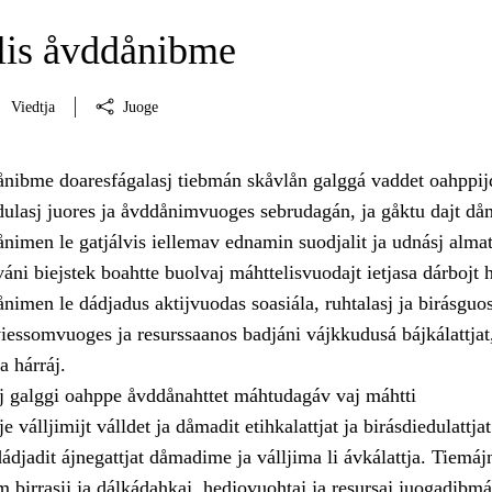
is åvddånibme
Viedtja
Juoge
nibme doaresfágalasj tiebmán skåvlån galggá vaddet oahppij
ulasj juores ja åvddånimvuoges sebrudagán, ja gåktu dajt då
imen le gatjálvis iellemav ednamin suodjalit ja udnásj almat
váni biejstek boahtte buolvaj máhttelisvuodajt ietjasa dárbojt 
nimen le dádjadus aktijvuodas soasiála, ruhtalasj ja birásguo
 viessomvuoges ja resurssaanos badjáni vájkkudusá bájkálattjat
a hárráj.
j galggi oahppe åvddånahttet máhtudagáv vaj máhtti
 válljimijt válldet ja dåmadit etihkalattjat ja birásdiedulattjat
djadit ájnegattjat dåmadime ja válljima li ávkálattja. Tiemájn
 birrasij ja dálkádahkaj, hedjovuohtaj ja resursaj juogadibmá