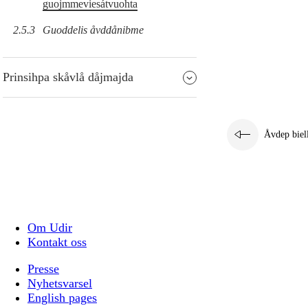
guojmmeviesátvuohta
2.5.3
Guoddelis åvddånibme
Prinsihpa skåvlå dåjmajda
Åvdep biel
Om Udir
Kontakt oss
Presse
Nyhetsvarsel
English pages