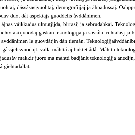
vuohtaj, dássásasjvuohtaj, demografijjaj ja åhpadussaj. Oahpp
odav duot dát aspektajs guoddelis åvddånimen.
 ájnas vájkkudus ulmutjijda, birrasij ja sebrudahkaj. Teknolog
ehto aktijvuodaj gaskan teknologijja ja sosiála, ruhtalasj ja b
is åvddånimen le guovdátjin dán tiemán. Teknologijjaåvddåni
 gássjelisvuodajt, valla máhttá aj buktet ådå. Máhtto teknolog
jadusáv makkir juore ma máhtti badjánit teknologijja anedijn,
á giehtadallat.