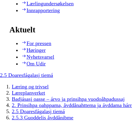
Lærlingundersøkelsen
Innrapportering
Aktuelt
For pressen
Høringer
Nyhetsvarsel
Om Udir
2.5 Doaresfágalasj tiemá
Læring og trivsel
Læreplanverket
Badjásasj oasse – árvo ja prinsihpa vuodoåhpadussaj
2. Prinsihpa oahppama, åvddånahttema ja ávddama hárr
2.5 Doaresfágalasj tiemá
2.5.3 Guoddelis åvddånibme