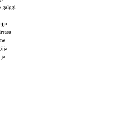
e galggi
ijja
irrasa
bme
ijja
 ja