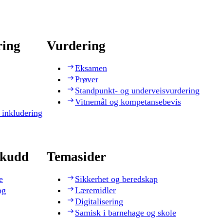
ring
Vurdering
Eksamen
Prøver
Standpunkt- og underveisvurdering
Vitnemål og kompetansebevis
 inkludering
skudd
Temasider
e
Sikkerhet og beredskap
og
Læremidler
Digitalisering
Samisk i barnehage og skole