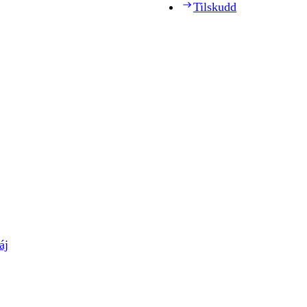
Tilskudd
áj