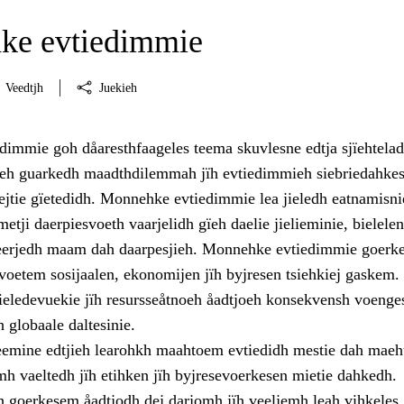
ke evtiedimmie
Veedtjh
Juekieh
immie goh dåaresthfaageles teema skuvlesne edtja sjïehtela
eh guarkedh maadthdilemmah jïh evtiedimmieh siebriedahkes
ejtie gïetedidh. Monnehke evtiedimmie lea jieledh eatnamisni
metji daerpiesvoeth vaarjelidh gïeh daelie jielieminie, bielelen
eerjedh maam dah daarpesjieh. Monnehke evtiedimmie goerke
voetem sosijaalen, ekonomijen jïh byjresen tsiehkiej gaskem.
ieledevuekie jïh resursseåtnoeh åadtjoeh konsekvensh voenge
h globaale daltesinie.
teemine edtjieh learohkh maahtoem evtiedidh mestie dah maeh
mh vaeltedh jïh etihken jïh byjresevoerkesen mietie dahkedh.
h goerkesem åadtjodh dej darjomh jïh veeljemh leah vihkeles.