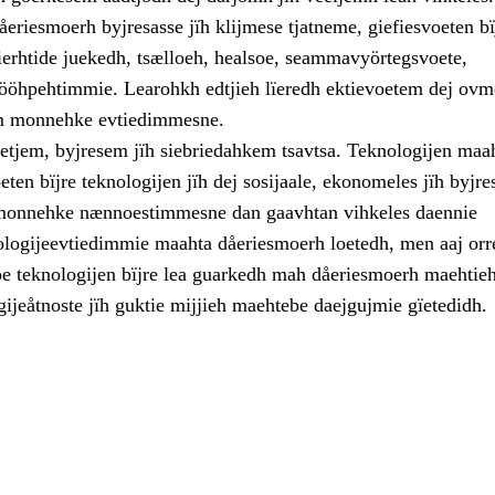
eriesmoerh byjresasse jïh klijmese tjatneme, giefiesvoeten bïj
vierhtide juekedh, tsælloeh, healsoe, seammavyörtegsvoete,
 ööhpehtimmie. Learohkh edtjieh lïeredh ektievoetem dej ovm
m monnehke evtiedimmesne.
etjem, byjresem jïh siebriedahkem tsavtsa. Teknologijen maah
ten bïjre teknologijen jïh dej sosijaale, ekonomeles jïh byjre
 monnehke nænnoestimmesne dan gaavhtan vihkeles daennie
logijeevtiedimmie maahta dåeriesmoerh loetedh, men aaj orr
e teknologijen bïjre lea guarkedh mah dåeriesmoerh maehtie
ijeåtnoste jïh guktie mijjieh maehtebe daejgujmie gïetedidh.