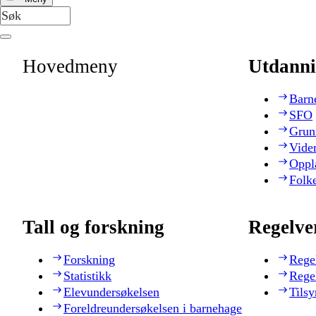
Hovedmeny
Utdanni
Barn
SFO
Grun
Vide
Oppl
Folk
Tall og forskning
Regelve
Forskning
Rege
Statistikk
Rege
Elevundersøkelsen
Tilsy
Foreldreundersøkelsen i barnehage