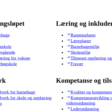
ngsløpet
Læring og inklude
ehage
Rammeplaner
Læreplaner
nskole
Barnehagemiljø
regående
Skolemiljø
æring for voksne
Tilpasset opplæring og
ehøgskole
Fravær
rk
Kompetanse og til
lverk for barnehage
Kvalitet og kompetans
lverk for skole og opplæring
Kompetanseutvikling 
videreutdanning
n
Lederutdanning