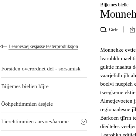
Bijjemes bielie
Monneh
Gïele
Learoesoejkesjasse teaterproduksjon
Monnehke evtied
learohkh maehti
guktie maahta d
Forsiden overordnet del - sørsamisk
vaarjelidh jïh al
boelvi nuepieh 
Bijjemes bielien bïjre
tseegkeme ektie
Almetjevoeten j
Ööhpehtimmien åssjele
regionaalesne jï
Barkoen tjïrrh 
Lïerehtimmien aarvoevåarome
dïedteles veelje
Learohkh edtjie