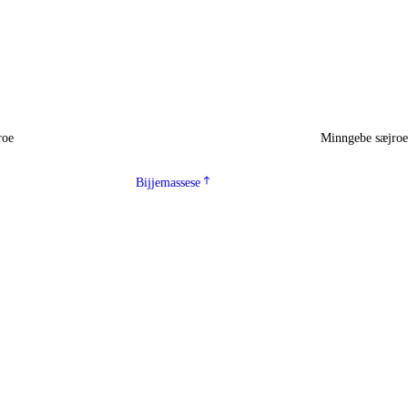
roe
Minngebe sæjro
Bijjemassese