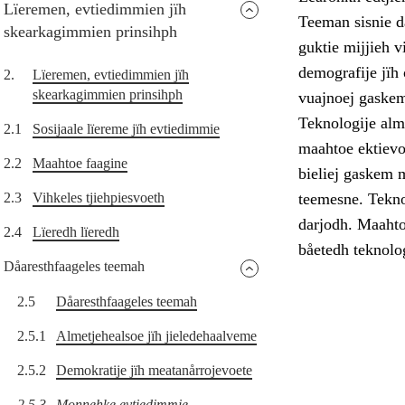
Lïeremen, evtiedimmien jïh
Teeman sisnie då
skearkagimmien prinsihph
guktie mijjieh 
demografije jïh
2.
Lïeremen, evtiedimmien jïh
skearkagimmien prinsihph
vuajnoej gaske
Teknologije alm
2.1
Sosijaale lïereme jïh evtiedimmie
maahtoe ektievoe
2.2
Maahtoe faagine
bieliej gaskem
2.3
Vihkeles tjiehpiesvoeth
teemesne. Tekno
darjodh. Maahto
2.4
Lïeredh lïeredh
båetedh teknolog
Dåaresthfaageles teemah
2.5
Dåaresthfaageles teemah
2.5.1
Almetjehealsoe jïh jieledehaalveme
2.5.2
Demokratije jïh meatanårrojevoete
2.5.3
Monnehke evtiedimmie