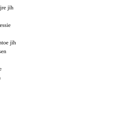
re jïh
essie
toe jïh
sen
e
h