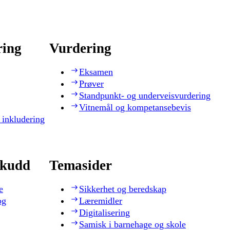
ring
Vurdering
Eksamen
Prøver
Standpunkt- og underveisvurdering
Vitnemål og kompetansebevis
 inkludering
skudd
Temasider
e
Sikkerhet og beredskap
og
Læremidler
Digitalisering
Samisk i barnehage og skole