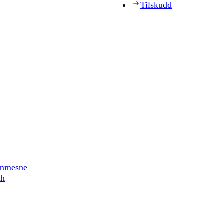
Tilskudd
timmesne
ph