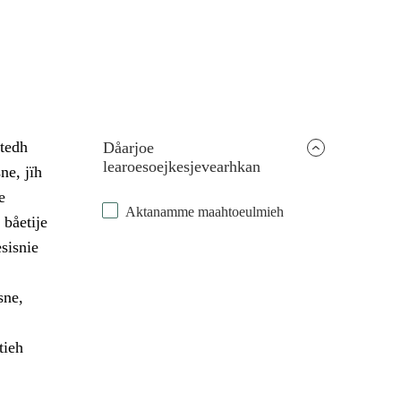
dtedh
Dåarjoe
learoesoejkesjevearhkan
ne, jïh
e
Aktanamme maahtoeulmieh
 båetije
sisnie
sne,
tieh