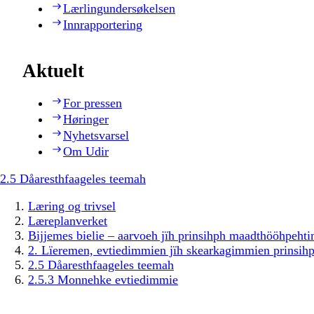
Lærlingundersøkelsen
Innrapportering
Aktuelt
For pressen
Høringer
Nyhetsvarsel
Om Udir
2.5 Dåaresthfaageles teemah
Læring og trivsel
Læreplanverket
Bijjemes bielie – aarvoeh jïh prinsihph maadthööhpeh
2. Lïeremen, evtiedimmien jïh skearkagimmien prinsih
2.5 Dåaresthfaageles teemah
2.5.3 Monnehke evtiedimmie