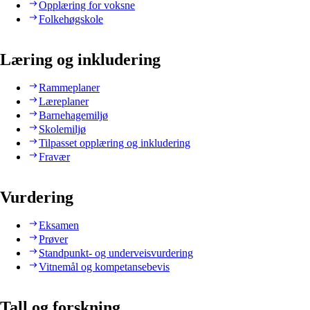
Opplæring for voksne
Folkehøgskole
Læring og inkludering
Rammeplaner
Læreplaner
Barnehagemiljø
Skolemiljø
Tilpasset opplæring og inkludering
Fravær
Vurdering
Eksamen
Prøver
Standpunkt- og underveisvurdering
Vitnemål og kompetansebevis
Tall og forskning