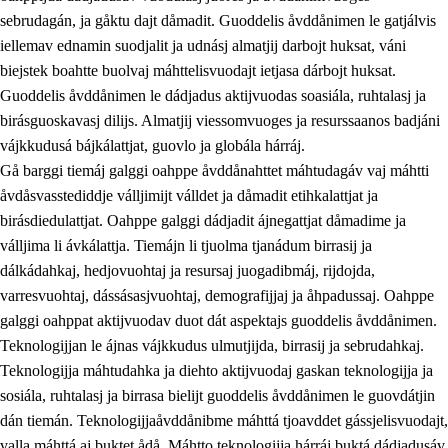
sebrudagán, ja gåktu dajt dåmadit. Guoddelis åvddånimen le gatjálvis
iellemav ednamin suodjalit ja udnásj almatjij darbojt huksat, váni
biejstek boahtte buolvaj máhttelisvuodajt ietjasa dárbojt huksat.
Guoddelis åvddånimen le dádjadus aktijvuodas soasiála, ruhtalasj ja
birásguoskavasj dilijs. Almatjij viessomvuoges ja resurssaanos badjáni
vájkkudusá bájkálattjat, guovlo ja globála hárráj.
2.
Prinsihpa oahppama, åvddånahttema ja ávddama hárráj
Gå barggi tiemáj galggi oahppe åvddånahttet máhtudagáv vaj máhtti
åvdåsvasstediddje válljimijt válldet ja dåmadit etihkalattjat ja
2.1
Sosiála oahppam ja åvddånibme
birásdiedulattjat. Oahppe galggi dádjadit ájnegattjat dåmadime ja
2.2
Máhtudahka fágáj hárráj
válljima li ávkálattja. Tiemájn li tjuolma tjanádum birrasij ja
dálkádahkaj, hedjovuohtaj ja resursaj juogadibmáj, rijdojda,
2.3
Vuodulasj tjehpudagá
varresvuohtaj, dássásasjvuohtaj, demografijjaj ja åhpadussaj. Oahppe
2.4
Oahppat oahppat
galggi oahppat aktijvuodav duot dát aspektajs guoddelis åvddånimen.
Teknologijjan le ájnas vájkkudus ulmutjijda, birrasij ja sebrudahkaj.
Doaresfágalasj tiemá
Teknologijja máhtudahka ja diehto aktijvuodaj gaskan teknologijja ja
2.5
Doaresfágalasj tiemá
sosiála, ruhtalasj ja birrasa bielijt guoddelis åvddånimen le guovdátjin
dán tiemán. Teknologijjaåvddånibme máhttá tjoavddet gássjelisvuodajt,
2.5.1
Álmmukvarresvuohta ja iellemrijbadibme
valla máhttá aj buktet ådå. Máhtto teknologijja hárráj buktá dádjadusáv