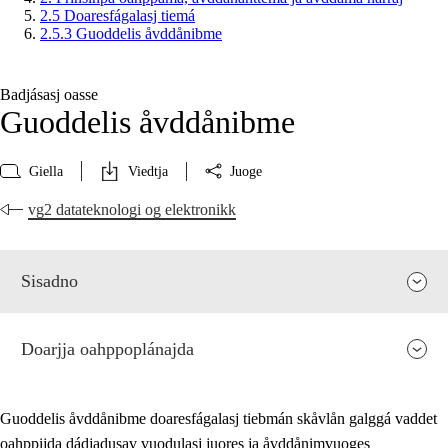
2.5 Doaresfágalasj tiemá
2.5.3 Guoddelis åvddånibme
Badjásasj oasse
Guoddelis åvddånibme
Giella
Viedtja
Juoge
vg2 datateknologi og elektronikk
Sisadno
Doarjja oahppoplánajda
Guoddelis åvddånibme doaresfágalasj tiebmán skåvlån galggá vaddet
oahppijda dádjadusav vuodulasj juores ja åvddånimvuoges