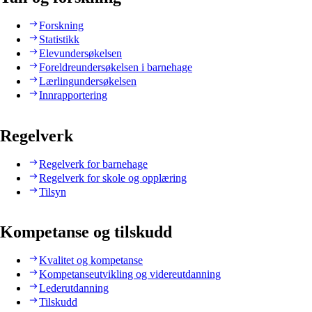
Forskning
Statistikk
Elevundersøkelsen
Foreldreundersøkelsen i barnehage
Lærlingundersøkelsen
Innrapportering
Regelverk
Regelverk for barnehage
Regelverk for skole og opplæring
Tilsyn
Kompetanse og tilskudd
Kvalitet og kompetanse
Kompetanseutvikling og videreutdanning
Lederutdanning
Tilskudd