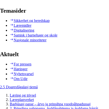
Temasider
Sikkerhet og beredskap
Læremidler
Digitalisering
Samisk i barnehage og skole
Nasjonale minoriteter
Aktuelt
For pressen
Høringer
Nyhetsvarsel
Om Udir
2.5 Doaresfágalasj tiemá
Læring og trivsel
Læreplanverket
Badjásasj oasse – árvo ja prinsihpa vuodoåhpadussaj
2. Prinsihpa oahppama, åvddånahttema ja ávddama hárráj