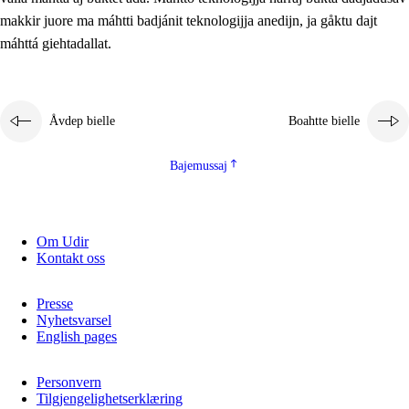
2.5.2
Demokratijja ja guojmmeviesátvuohta
makkir juore ma máhtti badjánit teknologijja anedijn, ja gåktu dajt
máhttá giehtadallat.
2.5.3
Guoddelis åvddånibme
Åvdep bielle
Boahtte bielle
Bajemussaj
Om Udir
Kontakt oss
Presse
Nyhetsvarsel
English pages
Personvern
Tilgjengelighetserklæring