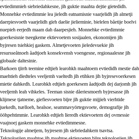
evtiedimmieh siebriedahkesne, jïh guktie maahta dejtie gïetedidh.
Monnehke evtiedimmie lea jieledh eatnamisnie vaarjelidh jïh almetji
daerpiesvoeth vaarjelidh gïeh daelie jielieminie, bielelen båetije boelvi
nuepieh eerjedh maam dah daarpesjieh. Monnehke evtiedimmie
goerkesisnie tseegkeme ektievoetem sosijaalen, ekonomijen jïh
byjresen tsiehkiej gaskem. Almetjevoeten jieledevuekie jïh
2.
Lïeremen, evtiedimmien jïh skearkagimmien prinsihph
resursseåtnoeh åadtjoeh konsekvensh voengesne, regionaalesne jïh
globaale daltesinie.
2.1
Sosijaale lïereme jïh evtiedimmie
Barkoen tjïrrh teemine edtjieh learohkh maahtoem evtiedidh mestie dah
2.2
Maahtoe faagine
maehtieh dïedteles veeljemh vaeltedh jïh etihken jïh byjresevoerkesen
mietie dahkedh. Learohkh edtjieh goerkesem åadtjodh dej darjomh jïh
2.3
Vihkeles tjiehpiesvoeth
veeljemh leah vihkeles. Teeman sisnie dåeriesmoerh byjresasse jïh
2.4
Lïeredh lïeredh
klijmese tjatneme, giefiesvoeten bïjre jïh guktie mijjieh vierhtide
juekedh, tsælloeh, healsoe, seammavyörtegsvoete, demografije jïh
Dåaresthfaageles teemah
ööhpehtimmie. Learohkh edtjieh lïeredh ektievoetem dej ovmessie
2.5
Dåaresthfaageles teemah
vuajnoej gaskem monnehke evtiedimmesne.
Teknologije almetjem, byjresem jïh siebriedahkem tsavtsa.
2.5.1
Almetjehealsoe jïh jieledehaalveme
Teknologijen maahtoe jïh maahtoe ektievoeten bïjre teknologijen jïh