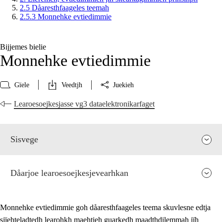
2.5 Dåaresthfaageles teemah
2.5.3 Monnehke evtiedimmie
Bijjemes bielie
Monnehke evtiedimmie
Gïele
Veedtjh
Juekieh
Learoesoejkesjasse vg3 dataelektronikarfaget
Sisvege
Dåarjoe learoesoejkesjevearhkan
Monnehke evtiedimmie goh dåaresthfaageles teema skuvlesne edtja
sjïehteladtedh learohkh maehtieh guarkedh maadthdilemmah jïh