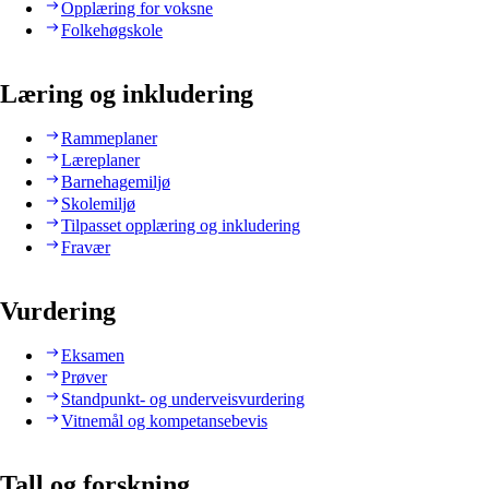
Opplæring for voksne
Folkehøgskole
Læring og inkludering
Rammeplaner
Læreplaner
Barnehagemiljø
Skolemiljø
Tilpasset opplæring og inkludering
Fravær
Vurdering
Eksamen
Prøver
Standpunkt- og underveisvurdering
Vitnemål og kompetansebevis
Tall og forskning