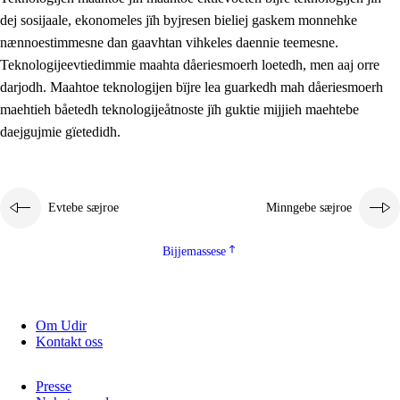
2.5.2
Demokratije jïh meatanårrojevoete
dej sosijaale, ekonomeles jïh byjresen bieliej gaskem monnehke
nænnoestimmesne dan gaavhtan vihkeles daennie teemesne.
2.5.3
Monnehke evtiedimmie
Teknologijeevtiedimmie maahta dåeriesmoerh loetedh, men aaj orre
darjodh. Maahtoe teknologijen bïjre lea guarkedh mah dåeriesmoerh
maehtieh båetedh teknologijeåtnoste jïh guktie mijjieh maehtebe
daejgujmie gïetedidh.
Evtebe sæjroe
Minngebe sæjroe
Bijjemassese
Om Udir
Kontakt oss
Presse