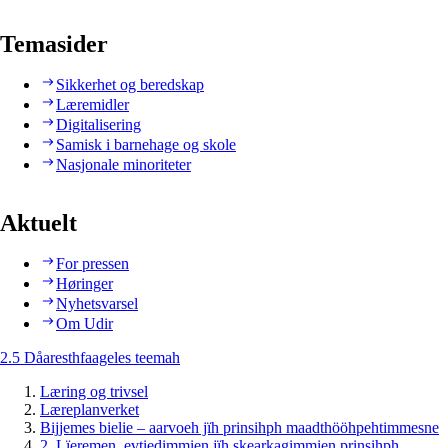
Temasider
Sikkerhet og beredskap
Læremidler
Digitalisering
Samisk i barnehage og skole
Nasjonale minoriteter
Aktuelt
For pressen
Høringer
Nyhetsvarsel
Om Udir
2.5 Dåaresthfaageles teemah
Læring og trivsel
Læreplanverket
Bijjemes bielie – aarvoeh jïh prinsihph maadthööhpehtimmesne
2. Lïeremen, evtiedimmien jïh skearkagimmien prinsihph