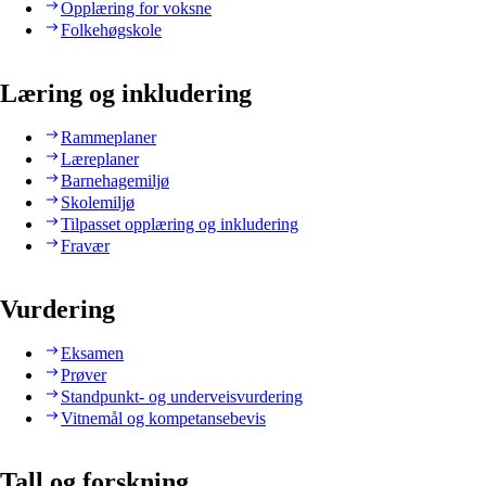
Opplæring for voksne
Folkehøgskole
Læring og inkludering
Rammeplaner
Læreplaner
Barnehagemiljø
Skolemiljø
Tilpasset opplæring og inkludering
Fravær
Vurdering
Eksamen
Prøver
Standpunkt- og underveisvurdering
Vitnemål og kompetansebevis
Tall og forskning