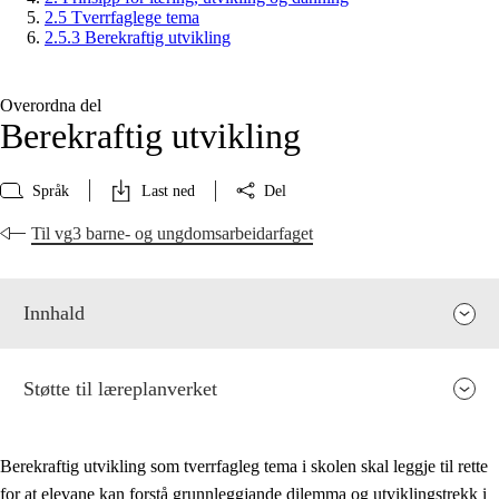
2.5 Tverrfaglege tema
2.5.3 Berekraftig utvikling
Overordna del
Berekraftig utvikling
Språk
Last ned
Del
Til vg3 barne- og ungdomsarbeidarfaget
Innhald
Støtte til læreplanverket
Berekraftig utvikling som tverrfagleg tema i skolen skal leggje til rette
for at elevane kan forstå grunnleggjande dilemma og utviklingstrekk i