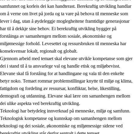
samfunnet og korleis dei kan handterast. Berekraftig utvikling handlar
om å verne om livet på jorda og ta vare på behova til menneske som
lever i dag, utan å øydeleggje moglegheitene framtidige generasjonar
har til å dekkje sine behov. Ei berekraftig utvikling byggjer på
forståinga av samanhengen mellom sosiale, økonomiske og
miljømessige forhold. Levesettet og ressursbruken til menneska har
2.
Prinsipp for læring, utvikling og danning
konsekvensar lokalt, regionalt og globalt.
Gjennom arbeid med temaet skal elevane utvikle kompetanse som gjer
2.1
Sosial læring og utvikling
dei i stand til å ta ansvarlege val og handle etisk og miljøbevisst.
2.2
Kompetanse i faga
Elevane skal få forståing for at handlingane og vala til den enkelte
betyr noko. Temaet rommar problemstillingar knytte til miljø og klima,
2.3
Grunnleggjande ferdigheiter
fattigdom og fordeling av ressursar, konfliktar, helse, likestilling,
2.4
Å lære å lære
demografi og utdanning. Elevane skal lære om samanhengen mellom
dei ulike aspekta ved berekraftig utvikling.
Tverrfaglege tema
Teknologi har betydeleg innverknad på menneske, miljø og samfunn.
2.5
Tverrfaglege tema
Teknologisk kompetanse og kunnskap om samanhengen mellom
teknologi og dei sosiale, økonomiske og miljømessige sidene ved
2.5.1
Folkehelse og livsmeistring
berekraftig utvikling står derfor sentralt i dette temaet.