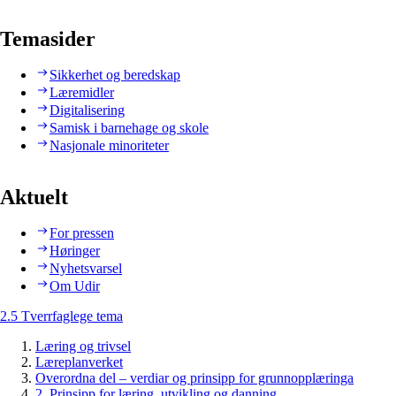
Temasider
Sikkerhet og beredskap
Læremidler
Digitalisering
Samisk i barnehage og skole
Nasjonale minoriteter
Aktuelt
For pressen
Høringer
Nyhetsvarsel
Om Udir
2.5 Tverrfaglege tema
Læring og trivsel
Læreplanverket
Overordna del – verdiar og prinsipp for grunnopplæringa
2. Prinsipp for læring, utvikling og danning