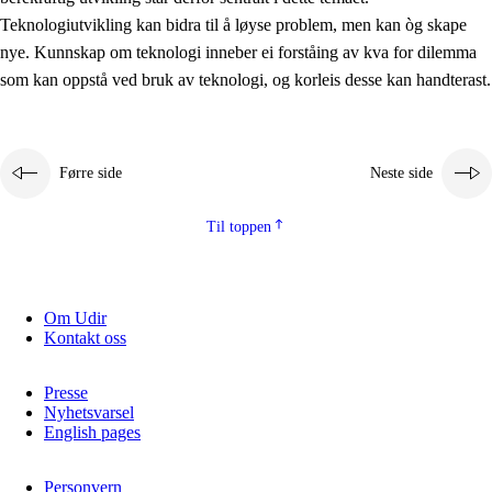
2.5.2
Demokrati og medborgarskap
Teknologiutvikling kan bidra til å løyse problem, men kan òg skape
nye. Kunnskap om teknologi inneber ei forståing av kva for dilemma
2.5.3
Berekraftig utvikling
som kan oppstå ved bruk av teknologi, og korleis desse kan handterast.
Førre side
Neste side
Til toppen
Om Udir
Kontakt oss
Presse
Nyhetsvarsel
English pages
Personvern