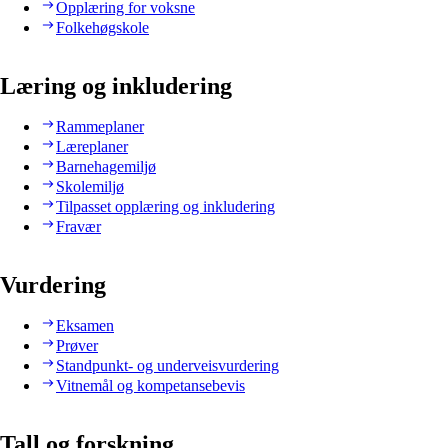
Opplæring for voksne
Folkehøgskole
Læring og inkludering
Rammeplaner
Læreplaner
Barnehagemiljø
Skolemiljø
Tilpasset opplæring og inkludering
Fravær
Vurdering
Eksamen
Prøver
Standpunkt- og underveisvurdering
Vitnemål og kompetansebevis
Tall og forskning