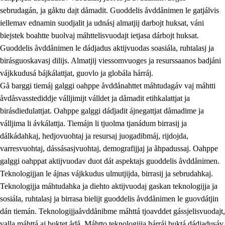
sebrudagán, ja gåktu dajt dåmadit. Guoddelis åvddånimen le gatjálvis
iellemav ednamin suodjalit ja udnásj almatjij darbojt huksat, váni
biejstek boahtte buolvaj máhttelisvuodajt ietjasa dárbojt huksat.
Guoddelis åvddånimen le dádjadus aktijvuodas soasiála, ruhtalasj ja
birásguoskavasj dilijs. Almatjij viessomvuoges ja resurssaanos badjáni
vájkkudusá bájkálattjat, guovlo ja globála hárráj.
2.
Prinsihpa oahppama, åvddånahttema ja ávddama hárráj
Gå barggi tiemáj galggi oahppe åvddånahttet máhtudagáv vaj máhtti
åvdåsvasstediddje válljimijt válldet ja dåmadit etihkalattjat ja
2.1
Sosiála oahppam ja åvddånibme
birásdiedulattjat. Oahppe galggi dádjadit ájnegattjat dåmadime ja
2.2
Máhtudahka fágáj hárráj
válljima li ávkálattja. Tiemájn li tjuolma tjanádum birrasij ja
dálkádahkaj, hedjovuohtaj ja resursaj juogadibmáj, rijdojda,
2.3
Vuodulasj tjehpudagá
varresvuohtaj, dássásasjvuohtaj, demografijjaj ja åhpadussaj. Oahppe
2.4
Oahppat oahppat
galggi oahppat aktijvuodav duot dát aspektajs guoddelis åvddånimen.
Teknologijjan le ájnas vájkkudus ulmutjijda, birrasij ja sebrudahkaj.
Doaresfágalasj tiemá
Teknologijja máhtudahka ja diehto aktijvuodaj gaskan teknologijja ja
2.5
Doaresfágalasj tiemá
sosiála, ruhtalasj ja birrasa bielijt guoddelis åvddånimen le guovdátjin
dán tiemán. Teknologijjaåvddånibme máhttá tjoavddet gássjelisvuodajt,
2.5.1
Álmmukvarresvuohta ja iellemrijbadibme
valla máhttá aj buktet ådå. Máhtto teknologijja hárráj buktá dádjadusáv