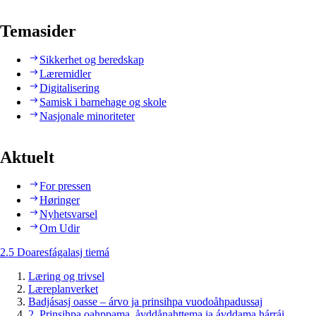
Temasider
Sikkerhet og beredskap
Læremidler
Digitalisering
Samisk i barnehage og skole
Nasjonale minoriteter
Aktuelt
For pressen
Høringer
Nyhetsvarsel
Om Udir
2.5 Doaresfágalasj tiemá
Læring og trivsel
Læreplanverket
Badjásasj oasse – árvo ja prinsihpa vuodoåhpadussaj
2. Prinsihpa oahppama, åvddånahttema ja ávddama hárráj