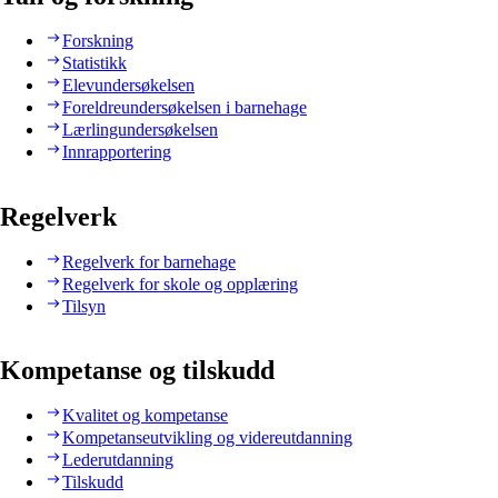
Forskning
Statistikk
Elevundersøkelsen
Foreldreundersøkelsen i barnehage
Lærlingundersøkelsen
Innrapportering
Regelverk
Regelverk for barnehage
Regelverk for skole og opplæring
Tilsyn
Kompetanse og tilskudd
Kvalitet og kompetanse
Kompetanseutvikling og videreutdanning
Lederutdanning
Tilskudd