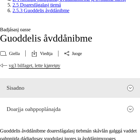
2.5 Doaresfágalasj tiemá
2.5.3 Guoddelis åvddånibme
Badjásasj oasse
Guoddelis åvddånibme
Giella
Viedtja
Juoge
vg3 bilfaget, lette kjøretøy
Sisadno
Doarjja oahppoplánajda
Guoddelis åvddånibme doaresfágalasj tiebmán skåvlån galggá vaddet
oahppijda dádjadusav vuodulasj juores ja åvddånimvuoges