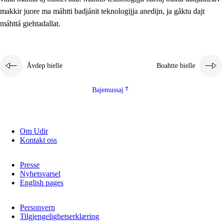
2.5.2
Demokratijja ja guojmmeviesátvuohta
makkir juore ma máhtti badjánit teknologijja anedijn, ja gåktu dajt
máhttá giehtadallat.
2.5.3
Guoddelis åvddånibme
Åvdep bielle
Boahtte bielle
Bajemussaj
Om Udir
Kontakt oss
Presse
Nyhetsvarsel
English pages
Personvern
Tilgjengelighetserklæring