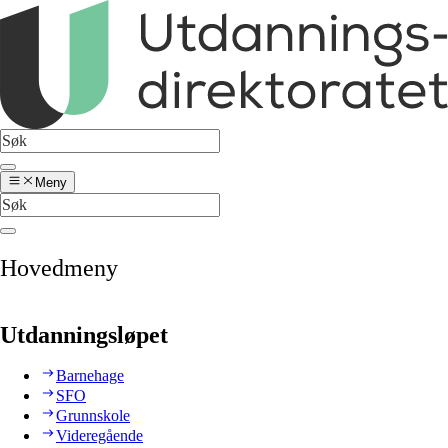
Meny
Hovedmeny
Utdanningsløpet
Barnehage
SFO
Grunnskole
Videregående