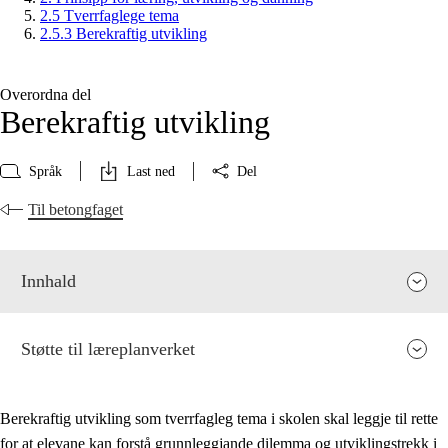
2.5 Tverrfaglege tema
2.5.3 Berekraftig utvikling
Overordna del
Berekraftig utvikling
Språk
Last ned
Del
Til betongfaget
Innhald
Støtte til læreplanverket
Berekraftig utvikling som tverrfagleg tema i skolen skal leggje til rette
for at elevane kan forstå grunnleggjande dilemma og utviklingstrekk i