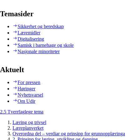
Temasider
Sikkerhet og beredskap
Læremidler
Digitalisering
Samisk i barnehage og skole
Nasjonale minoriteter
Aktuelt
For pressen
Høringer
Nyhetsvarsel
Om Udir
2.5 Tverrfaglege tema
Læring og trivsel
Læreplanverket
Overordna del – verdiar og prinsipp for grunnopplæringa
2. Prinsipp for læring, utvikling og danning