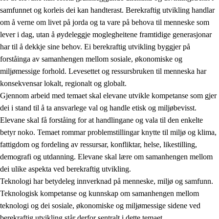
samfunnet og korleis dei kan handterast. Berekraftig utvikling handlar
om å verne om livet på jorda og ta vare på behova til menneske som
lever i dag, utan å øydeleggje moglegheitene framtidige generasjonar
har til å dekkje sine behov. Ei berekraftig utvikling byggjer på
forståinga av samanhengen mellom sosiale, økonomiske og
miljømessige forhold. Levesettet og ressursbruken til menneska har
2.
Prinsipp for læring, utvikling og danning
konsekvensar lokalt, regionalt og globalt.
Gjennom arbeid med temaet skal elevane utvikle kompetanse som gjer
2.1
Sosial læring og utvikling
dei i stand til å ta ansvarlege val og handle etisk og miljøbevisst.
2.2
Kompetanse i faga
Elevane skal få forståing for at handlingane og vala til den enkelte
betyr noko. Temaet rommar problemstillingar knytte til miljø og klima,
2.3
Grunnleggjande ferdigheiter
fattigdom og fordeling av ressursar, konfliktar, helse, likestilling,
2.4
Å lære å lære
demografi og utdanning. Elevane skal lære om samanhengen mellom
dei ulike aspekta ved berekraftig utvikling.
Tverrfaglege tema
Teknologi har betydeleg innverknad på menneske, miljø og samfunn.
2.5
Tverrfaglege tema
Teknologisk kompetanse og kunnskap om samanhengen mellom
teknologi og dei sosiale, økonomiske og miljømessige sidene ved
2.5.1
Folkehelse og livsmeistring
berekraftig utvikling står derfor sentralt i dette temaet.