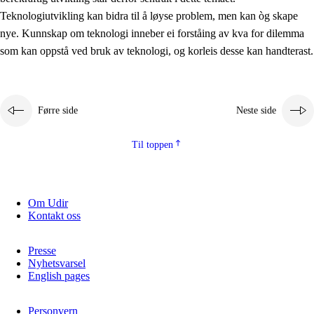
2.5.2
Demokrati og medborgarskap
Teknologiutvikling kan bidra til å løyse problem, men kan òg skape
nye. Kunnskap om teknologi inneber ei forståing av kva for dilemma
2.5.3
Berekraftig utvikling
som kan oppstå ved bruk av teknologi, og korleis desse kan handterast.
Førre side
Neste side
Til toppen
Om Udir
Kontakt oss
Presse
Nyhetsvarsel
English pages
Personvern