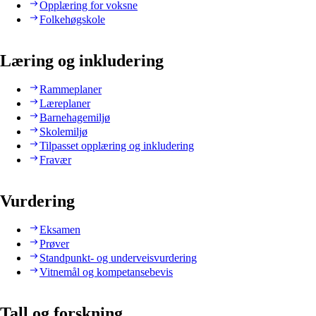
Opplæring for voksne
Folkehøgskole
Læring og inkludering
Rammeplaner
Læreplaner
Barnehagemiljø
Skolemiljø
Tilpasset opplæring og inkludering
Fravær
Vurdering
Eksamen
Prøver
Standpunkt- og underveisvurdering
Vitnemål og kompetansebevis
Tall og forskning