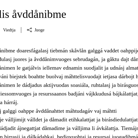
is åvddånibme
Viedtja
Juoge
nibme doaresfágalasj tiebmán skåvlån galggá vaddet oahppij
ulasj juores ja åvddånimvuoges sebrudagán, ja gåktu dajt då
imen le gatjálvis iellemav ednamin suodjalit ja udnásj almat
váni biejstek boahtte buolvaj máhttelisvuodajt ietjasa dárbojt 
nimen le dádjadus aktijvuodas soasiála, ruhtalasj ja birásguo
 viessomvuoges ja resurssaanos badjáni vájkkudusá bájkálattjat
a hárráj.
j galggi oahppe åvddånahttet máhtudagáv vaj máhtti
 válljimijt válldet ja dåmadit etihkalattjat ja birásdiedulattjat
djadit ájnegattjat dåmadime ja válljima li ávkálattja. Tiemájn
 birrasij ja dálkádahkaj, hedjovuohtaj ja resursaj juogadibmá