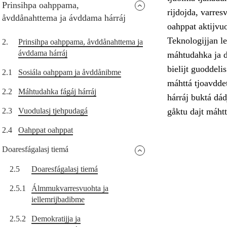
Prinsihpa oahppama,
rijdojda, varres
åvddånahttema ja ávddama hárráj
oahppat aktijvu
Teknologijjan le
2.
Prinsihpa oahppama, åvddånahttema ja
ávddama hárráj
máhtudahka ja di
bielijt guoddel
2.1
Sosiála oahppam ja åvddånibme
máhttá tjoavddet
2.2
Máhtudahka fágáj hárráj
hárráj buktá dád
2.3
Vuodulasj tjehpudagá
gåktu dajt máhtt
2.4
Oahppat oahppat
Doaresfágalasj tiemá
2.5
Doaresfágalasj tiemá
2.5.1
Álmmukvarresvuohta ja
iellemrijbadibme
2.5.2
Demokratijja ja