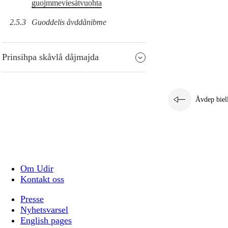
guojmmeviesátvuohta
2.5.3
Guoddelis åvddånibme
Prinsihpa skåvlå dåjmajda
Åvdep biel
Om Udir
Kontakt oss
Presse
Nyhetsvarsel
English pages