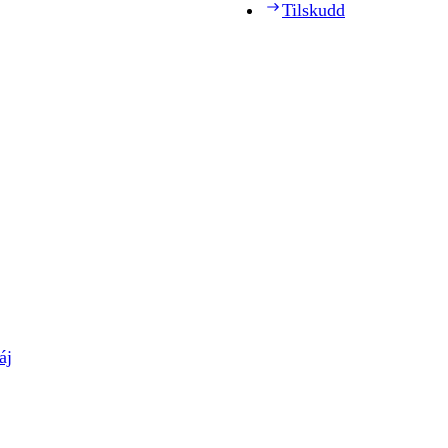
Tilskudd
áj