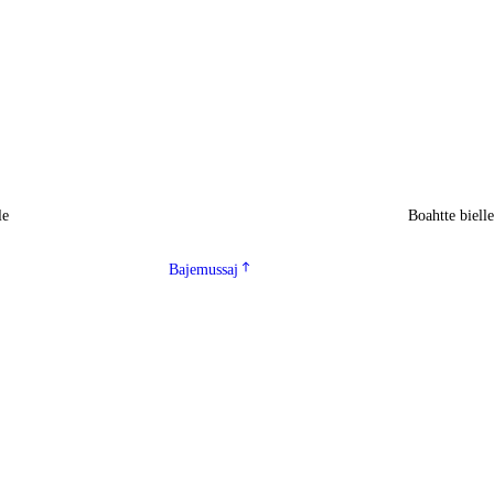
le
Boahtte biell
Bajemussaj