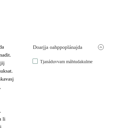
da
Doarjja oahppoplánajda
madit.
Tjanáduvvam máhtudakulme
jij
huksat.
skavasj
,
.
 li
j,