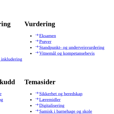
ring
Vurdering
Eksamen
Prøver
Standpunkt- og underveisvurdering
Vitnemål og kompetansebevis
 inkludering
skudd
Temasider
e
Sikkerhet og beredskap
og
Læremidler
Digitalisering
Samisk i barnehage og skole