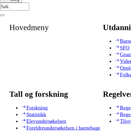
Hovedmeny
Utdanni
Barn
SFO
Grun
Vide
Oppl
Folk
Tall og forskning
Regelve
Forskning
Rege
Statistikk
Rege
Elevundersøkelsen
Tilsy
Foreldreundersøkelsen i barnehage