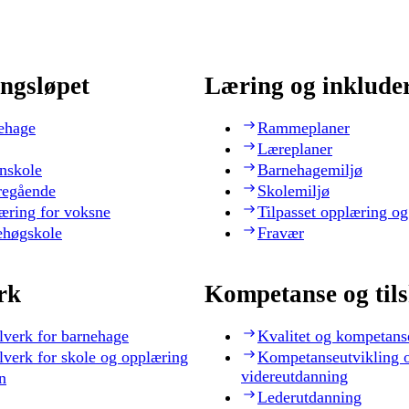
ngsløpet
Læring og inklude
ehage
Rammeplaner
Læreplaner
nskole
Barnehagemiljø
regående
Skolemiljø
æring for voksne
Tilpasset opplæring og
ehøgskole
Fravær
rk
Kompetanse og til
lverk for barnehage
Kvalitet og kompetans
lverk for skole og opplæring
Kompetanseutvikling 
videreutdanning
n
Lederutdanning