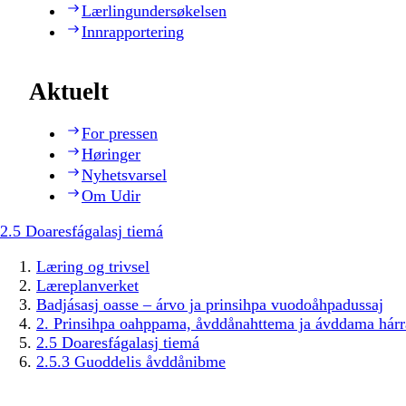
Lærlingundersøkelsen
Innrapportering
Aktuelt
For pressen
Høringer
Nyhetsvarsel
Om Udir
2.5 Doaresfágalasj tiemá
Læring og trivsel
Læreplanverket
Badjásasj oasse – árvo ja prinsihpa vuodoåhpadussaj
2. Prinsihpa oahppama, åvddånahttema ja ávddama hárr
2.5 Doaresfágalasj tiemá
2.5.3 Guoddelis åvddånibme