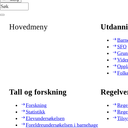
Hovedmeny
Utdanni
Barn
SFO
Grun
Vide
Oppl
Folk
Tall og forskning
Regelve
Forskning
Rege
Statistikk
Rege
Elevundersøkelsen
Tilsy
Foreldreundersøkelsen i barnehage