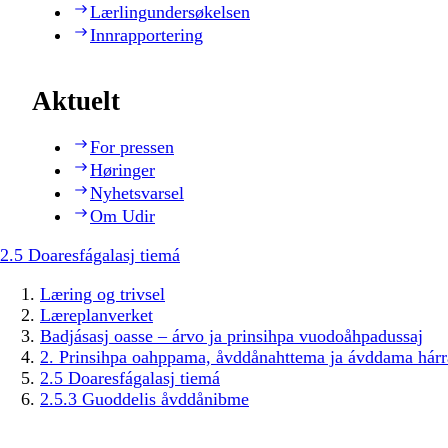
Lærlingundersøkelsen
Innrapportering
Aktuelt
For pressen
Høringer
Nyhetsvarsel
Om Udir
2.5 Doaresfágalasj tiemá
Læring og trivsel
Læreplanverket
Badjásasj oasse – árvo ja prinsihpa vuodoåhpadussaj
2. Prinsihpa oahppama, åvddånahttema ja ávddama hárr
2.5 Doaresfágalasj tiemá
2.5.3 Guoddelis åvddånibme