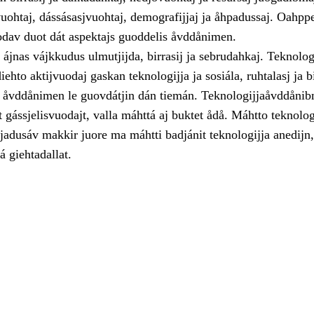
vuohtaj, dássásasjvuohtaj, demografijjaj ja åhpadussaj. Oahpp
odav duot dát aspektajs guoddelis åvddånimen.
 ájnas vájkkudus ulmutjijda, birrasij ja sebrudahkaj. Teknolog
ehto aktijvuodaj gaskan teknologijja ja sosiála, ruhtalasj ja b
is åvddånimen le guovdátjin dán tiemán. Teknologijjaåvddåni
 gássjelisvuodajt, valla máhttá aj buktet ådå. Máhtto teknolog
jadusáv makkir juore ma máhtti badjánit teknologijja anedijn,
á giehtadallat.