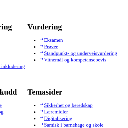
ring
Vurdering
Eksamen
Prøver
Standpunkt- og underveisvurdering
Vitnemål og kompetansebevis
 inkludering
skudd
Temasider
e
Sikkerhet og beredskap
og
Læremidler
Digitalisering
Samisk i barnehage og skole