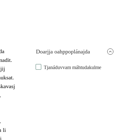
da
Doarjja oahppoplánajda
madit.
Tjanáduvvam máhtudakulme
jij
huksat.
skavasj
,
.
 li
j,