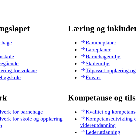
ngsløpet
Læring og inklude
ehage
Rammeplaner
Læreplaner
nskole
Barnehagemiljø
regående
Skolemiljø
æring for voksne
Tilpasset opplæring og
ehøgskole
Fravær
rk
Kompetanse og til
lverk for barnehage
Kvalitet og kompetans
lverk for skole og opplæring
Kompetanseutvikling 
videreutdanning
n
Lederutdanning