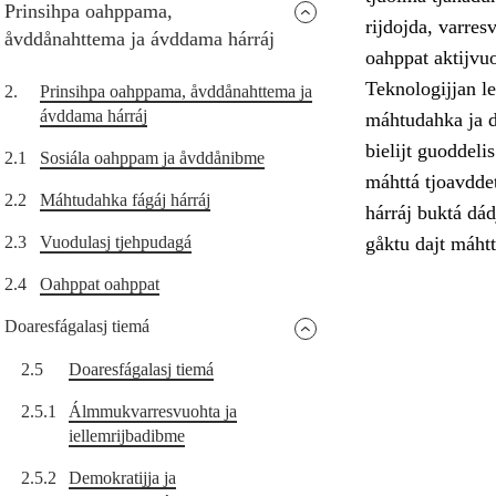
Prinsihpa oahppama,
rijdojda, varres
åvddånahttema ja ávddama hárráj
oahppat aktijvu
Teknologijjan le
2.
Prinsihpa oahppama, åvddånahttema ja
ávddama hárráj
máhtudahka ja di
bielijt guoddel
2.1
Sosiála oahppam ja åvddånibme
máhttá tjoavddet
2.2
Máhtudahka fágáj hárráj
hárráj buktá dád
2.3
Vuodulasj tjehpudagá
gåktu dajt máhtt
2.4
Oahppat oahppat
Doaresfágalasj tiemá
2.5
Doaresfágalasj tiemá
2.5.1
Álmmukvarresvuohta ja
iellemrijbadibme
2.5.2
Demokratijja ja