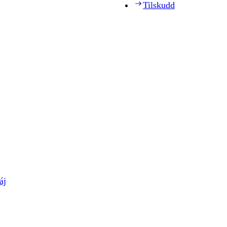
Tilskudd
áj