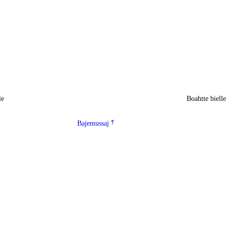
le
Boahtte biell
Bajemussaj