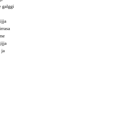
e galggi
ijja
irrasa
bme
ijja
 ja