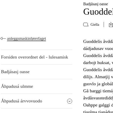
Badjásasj oasse
Guoddel
Giella
anleggsmaskinførerfaget
Guoddelis åvddå
dádjadusav vuod
Guoddelis åvddån
Forsiden overordnet del - lulesamisk
darbojt huksat, 
Guoddelis åvddå
Badjásasj oasse
dilijs. Almatjij
guovlo ja globál
Åhpadusá ulmme
Gå barggi tiemá
åvdåsvasstediddje
Åhpadusá árvvovuodo
Oahppe galggi dá
tjuolma tjanádum