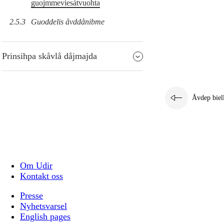
guojmmeviesátvuohta
2.5.3
Guoddelis åvddånibme
Prinsihpa skåvlå dåjmajda
Åvdep biel
Om Udir
Kontakt oss
Presse
Nyhetsvarsel
English pages