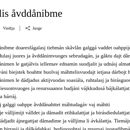
is åvddånibme
Viedtja
Juoge
nibme doaresfágalasj tiebmán skåvlån galggá vaddet oahppij
ulasj juores ja åvddånimvuoges sebrudagán, ja gåktu dajt då
imen le gatjálvis iellemav ednamin suodjalit ja udnásj almat
váni biejstek boahtte buolvaj máhttelisvuodajt ietjasa dárbojt 
nimen le dádjadus aktijvuodas soasiála, ruhtalasj ja birásguo
 viessomvuoges ja resurssaanos badjáni vájkkudusá bájkálattjat
a hárráj.
j galggi oahppe åvddånahttet máhtudagáv vaj máhtti
 válljimijt válldet ja dåmadit etihkalattjat ja birásdiedulattjat
djadit ájnegattjat dåmadime ja válljima li ávkálattja. Tiemájn
 birrasij ja dálkádahkaj, hedjovuohtaj ja resursaj juogadibmá