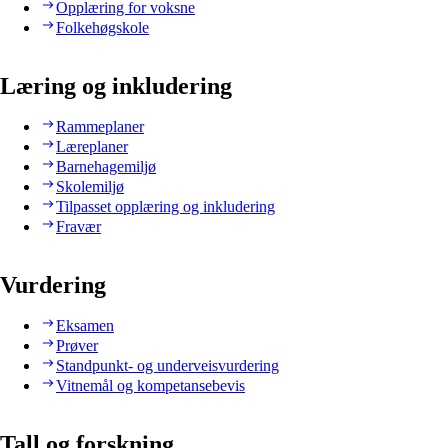
Opplæring for voksne
Folkehøgskole
Læring og inkludering
Rammeplaner
Læreplaner
Barnehagemiljø
Skolemiljø
Tilpasset opplæring og inkludering
Fravær
Vurdering
Eksamen
Prøver
Standpunkt- og underveisvurdering
Vitnemål og kompetansebevis
Tall og forskning