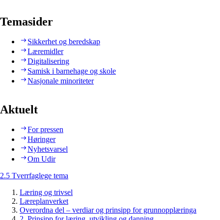
Temasider
Sikkerhet og beredskap
Læremidler
Digitalisering
Samisk i barnehage og skole
Nasjonale minoriteter
Aktuelt
For pressen
Høringer
Nyhetsvarsel
Om Udir
2.5 Tverrfaglege tema
Læring og trivsel
Læreplanverket
Overordna del – verdiar og prinsipp for grunnopplæringa
2. Prinsipp for læring, utvikling og danning