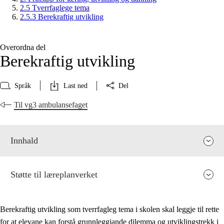
2.5 Tverrfaglege tema
2.5.3 Berekraftig utvikling
Overordna del
Berekraftig utvikling
Språk
Last ned
Del
Til vg3 ambulansefaget
Innhald
Støtte til læreplanverket
Berekraftig utvikling som tverrfagleg tema i skolen skal leggje til rette
for at elevane kan forstå grunnleggjande dilemma og utviklingstrekk i