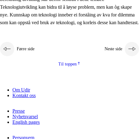
2.5.2
Demokrati og medborgarskap
Teknologiutvikling kan bidra til å løyse problem, men kan òg skape
nye. Kunnskap om teknologi inneber ei forståing av kva for dilemma
2.5.3
Berekraftig utvikling
som kan oppstå ved bruk av teknologi, og korleis desse kan handterast.
Førre side
Neste side
Til toppen
Om Udir
Kontakt oss
Presse
Nyhetsvarsel
English pages
Personvern