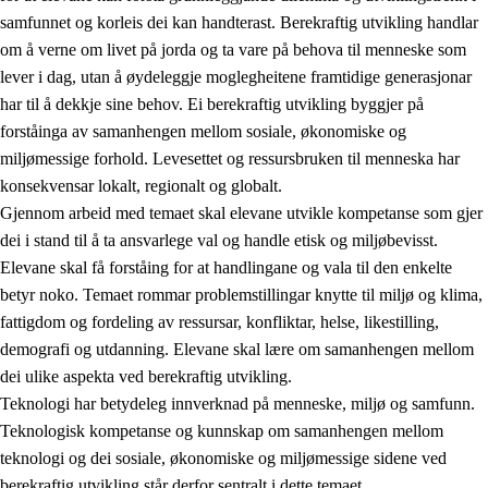
samfunnet og korleis dei kan handterast. Berekraftig utvikling handlar
om å verne om livet på jorda og ta vare på behova til menneske som
lever i dag, utan å øydeleggje moglegheitene framtidige generasjonar
har til å dekkje sine behov. Ei berekraftig utvikling byggjer på
forståinga av samanhengen mellom sosiale, økonomiske og
miljømessige forhold. Levesettet og ressursbruken til menneska har
2.
Prinsipp for læring, utvikling og danning
konsekvensar lokalt, regionalt og globalt.
Gjennom arbeid med temaet skal elevane utvikle kompetanse som gjer
2.1
Sosial læring og utvikling
dei i stand til å ta ansvarlege val og handle etisk og miljøbevisst.
2.2
Kompetanse i faga
Elevane skal få forståing for at handlingane og vala til den enkelte
betyr noko. Temaet rommar problemstillingar knytte til miljø og klima,
2.3
Grunnleggjande ferdigheiter
fattigdom og fordeling av ressursar, konfliktar, helse, likestilling,
2.4
Å lære å lære
demografi og utdanning. Elevane skal lære om samanhengen mellom
dei ulike aspekta ved berekraftig utvikling.
Tverrfaglege tema
Teknologi har betydeleg innverknad på menneske, miljø og samfunn.
2.5
Tverrfaglege tema
Teknologisk kompetanse og kunnskap om samanhengen mellom
teknologi og dei sosiale, økonomiske og miljømessige sidene ved
2.5.1
Folkehelse og livsmeistring
berekraftig utvikling står derfor sentralt i dette temaet.