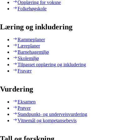
Opplæring for voksne
Folkehøgskole
Læring og inkludering
Rammeplaner
Læreplaner
Barnehagemiljø
Skolemiljø
Tilpasset opplæring og inkludering
Fravær
Vurdering
Eksamen
Prøver
Standpunkt- og underveisvurdering
Vitnemål og kompetansebevis
Tall og forskning