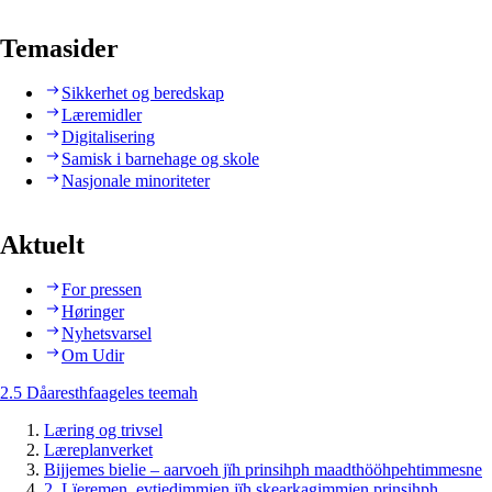
Temasider
Sikkerhet og beredskap
Læremidler
Digitalisering
Samisk i barnehage og skole
Nasjonale minoriteter
Aktuelt
For pressen
Høringer
Nyhetsvarsel
Om Udir
2.5 Dåaresthfaageles teemah
Læring og trivsel
Læreplanverket
Bijjemes bielie – aarvoeh jïh prinsihph maadthööhpehtimmesne
2. Lïeremen, evtiedimmien jïh skearkagimmien prinsihph