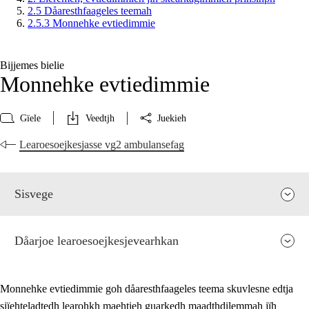
2.5 Dåaresthfaageles teemah
2.5.3 Monnehke evtiedimmie
Bijjemes bielie
Monnehke evtiedimmie
Gïele
Veedtjh
Juekieh
Learoesoejkesjasse vg2 ambulansefag
Sisvege
Dåarjoe learoesoejkesjevearhkan
Monnehke evtiedimmie goh dåaresthfaageles teema skuvlesne edtja
sjïehteladtedh learohkh maehtieh guarkedh maadthdilemmah jïh