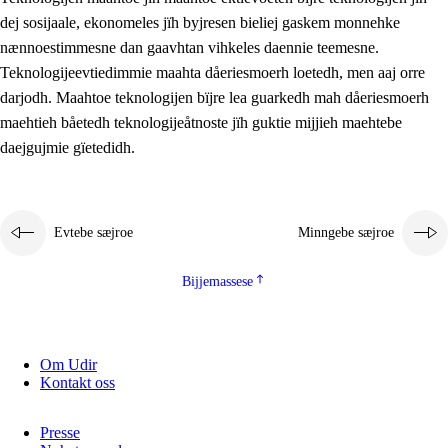
2.5.2
Demokratije jïh meatanårrojevoete
dej sosijaale, ekonomeles jïh byjresen bieliej gaskem monnehke
nænnoestimmesne dan gaavhtan vihkeles daennie teemesne.
2.5.3
Monnehke evtiedimmie
Teknologijeevtiedimmie maahta dåeriesmoerh loetedh, men aaj orre
darjodh. Maahtoe teknologijen bïjre lea guarkedh mah dåeriesmoerh
maehtieh båetedh teknologijeåtnoste jïh guktie mijjieh maehtebe
daejgujmie gïetedidh.
Evtebe sæjroe
Minngebe sæjroe
Bijjemassese
Om Udir
Kontakt oss
Presse