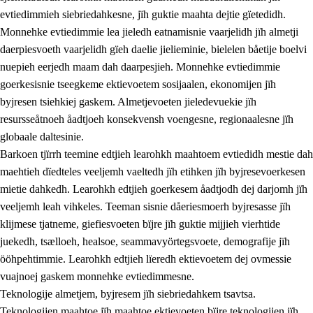
evtiedimmieh siebriedahkesne, jïh guktie maahta dejtie gïetedidh.
Monnehke evtiedimmie lea jieledh eatnamisnie vaarjelidh jïh almetji
daerpiesvoeth vaarjelidh gïeh daelie jielieminie, bielelen båetije boelvi
nuepieh eerjedh maam dah daarpesjieh. Monnehke evtiedimmie
goerkesisnie tseegkeme ektievoetem sosijaalen, ekonomijen jïh
byjresen tsiehkiej gaskem. Almetjevoeten jieledevuekie jïh
2.
Lïeremen, evtiedimmien jïh skearkagimmien prinsihph
resursseåtnoeh åadtjoeh konsekvensh voengesne, regionaalesne jïh
globaale daltesinie.
2.1
Sosijaale lïereme jïh evtiedimmie
Barkoen tjïrrh teemine edtjieh learohkh maahtoem evtiedidh mestie dah
2.2
Maahtoe faagine
maehtieh dïedteles veeljemh vaeltedh jïh etihken jïh byjresevoerkesen
mietie dahkedh. Learohkh edtjieh goerkesem åadtjodh dej darjomh jïh
2.3
Vihkeles tjiehpiesvoeth
veeljemh leah vihkeles. Teeman sisnie dåeriesmoerh byjresasse jïh
2.4
Lïeredh lïeredh
klijmese tjatneme, giefiesvoeten bïjre jïh guktie mijjieh vierhtide
juekedh, tsælloeh, healsoe, seammavyörtegsvoete, demografije jïh
Dåaresthfaageles teemah
ööhpehtimmie. Learohkh edtjieh lïeredh ektievoetem dej ovmessie
2.5
Dåaresthfaageles teemah
vuajnoej gaskem monnehke evtiedimmesne.
Teknologije almetjem, byjresem jïh siebriedahkem tsavtsa.
2.5.1
Almetjehealsoe jïh jieledehaalveme
Teknologijen maahtoe jïh maahtoe ektievoeten bïjre teknologijen jïh