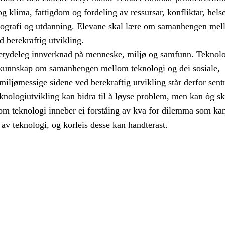
 og klima, fattigdom og fordeling av ressursar, konfliktar, helse
emografi og utdanning. Elevane skal lære om samanhengen mel
d berekraftig utvikling.
etydeleg innverknad på menneske, miljø og samfunn. Teknol
kunnskap om samanhengen mellom teknologi og dei sosiale,
ljømessige sidene ved berekraftig utvikling står derfor sentr
knologiutvikling kan bidra til å løyse problem, men kan òg s
m teknologi inneber ei forståing av kva for dilemma som ka
av teknologi, og korleis desse kan handterast.