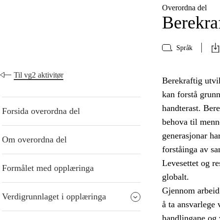
Overordna del
Berekraf
Språk
Til vg2 aktivitør
Berekraftig utvi
kan forstå grun
handterast. Bere
Forsida overordna del
behova til menn
generasjonar har
Om overordna del
forståinga av s
Levesettet og re
Formålet med opplæringa
globalt.
Gjennom arbeid 
Verdigrunnlaget i opplæringa
å ta ansvarlege 
handlingane og 