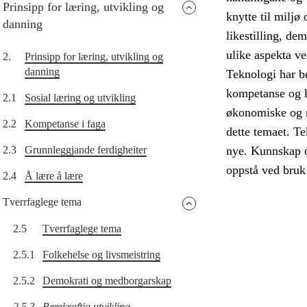
Prinsipp for læring, utvikling og
knytte til miljø
danning
likestilling, d
ulike aspekta ve
2.
Prinsipp for læring, utvikling og
danning
Teknologi har b
kompetanse og 
2.1
Sosial læring og utvikling
økonomiske og mi
2.2
Kompetanse i faga
dette temaet. Te
2.3
Grunnleggjande ferdigheiter
nye. Kunnskap o
oppstå ved bruk 
2.4
Å lære å lære
Tverrfaglege tema
2.5
Tverrfaglege tema
2.5.1
Folkehelse og livsmeistring
2.5.2
Demokrati og medborgarskap
2.5.3
Berekraftig utvikling