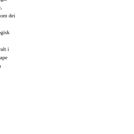
,
lom dei
ogisk
alt i
kape
n