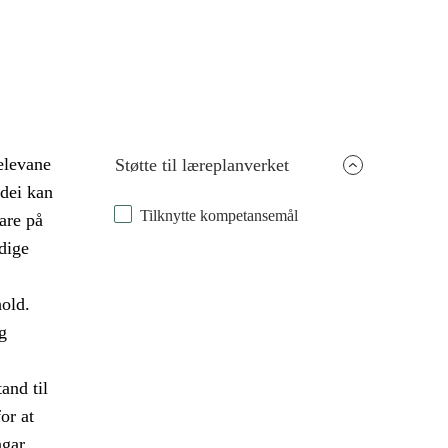
 elevane
Støtte til læreplanverket
 dei kan
Tilknytte kompetansemål
are på
dige
old.
g
and til
or at
ngar