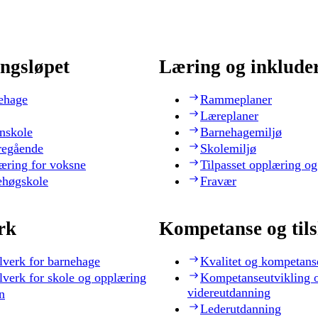
ngsløpet
Læring og inklude
ehage
Rammeplaner
Læreplaner
nskole
Barnehagemiljø
regående
Skolemiljø
æring for voksne
Tilpasset opplæring og
ehøgskole
Fravær
rk
Kompetanse og til
lverk for barnehage
Kvalitet og kompetans
lverk for skole og opplæring
Kompetanseutvikling 
videreutdanning
n
Lederutdanning