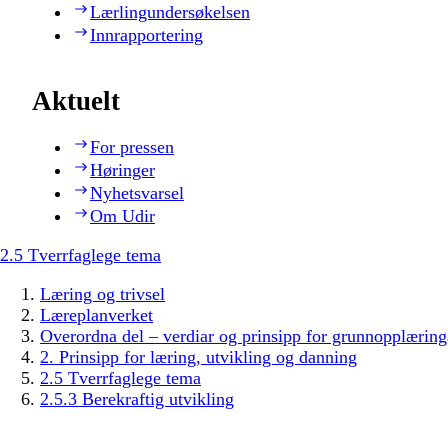
Lærlingundersøkelsen
Innrapportering
Aktuelt
For pressen
Høringer
Nyhetsvarsel
Om Udir
2.5 Tverrfaglege tema
Læring og trivsel
Læreplanverket
Overordna del – verdiar og prinsipp for grunnopplæring
2. Prinsipp for læring, utvikling og danning
2.5 Tverrfaglege tema
2.5.3 Berekraftig utvikling