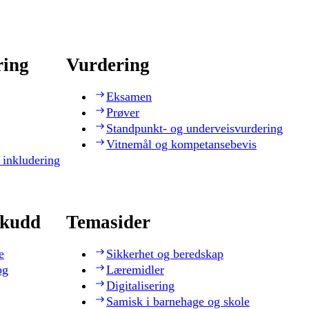
ring
Vurdering
Eksamen
Prøver
Standpunkt- og underveisvurdering
Vitnemål og kompetansebevis
 inkludering
skudd
Temasider
e
Sikkerhet og beredskap
og
Læremidler
Digitalisering
Samisk i barnehage og skole