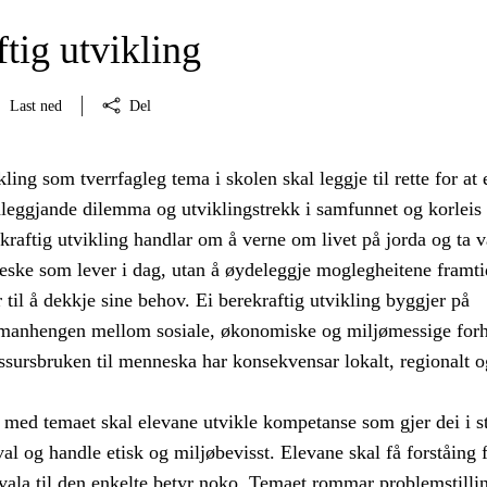
tig utvikling
Last ned
Del
kling som tverrfagleg tema i skolen skal leggje til rette for at
nleggjande dilemma og utviklingstrekk i samfunnet og korleis
kraftig utvikling handlar om å verne om livet på jorda og ta v
eske som lever i dag, utan å øydeleggje moglegheitene framti
 til å dekkje sine behov. Ei berekraftig utvikling byggjer på
amanhengen mellom sosiale, økonomiske og miljømessige forh
ssursbruken til menneska har konsekvensar lokalt, regionalt o
med temaet skal elevane utvikle kompetanse som gjer dei i st
val og handle etisk og miljøbevisst. Elevane skal få forståing f
vala til den enkelte betyr noko. Temaet rommar problemstilli