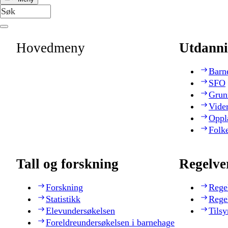
Hovedmeny
Utdanni
Barn
SFO
Grun
Vide
Oppl
Folk
Tall og forskning
Regelve
Forskning
Rege
Statistikk
Rege
Elevundersøkelsen
Tilsy
Foreldreundersøkelsen i barnehage