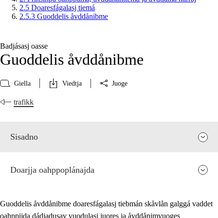
2.5 Doaresfágalasj tiemá
2.5.3 Guoddelis åvddånibme
Badjásasj oasse
Guoddelis åvddånibme
Giella
Viedtja
Juoge
trafikk
Sisadno
Doarjja oahppoplánajda
Guoddelis åvddånibme doaresfágalasj tiebmán skåvlån galggá vaddet
oahppijda dádjadusav vuodulasj juores ja åvddånimvuoges