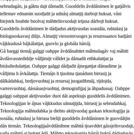
sebrudagán, ja gåktu dajt dåmadit. Guoddelis åvddånimen le gatjálvis
iellemav ednamin suodjalit ja udnásj almatjij darbojt huksat, váni
biejstek boahtte buolvaj máhttelisvuodajt ietjasa dárbojt huksat.
Guoddelis åvddånimen le dádjadus aktijvuodas soasiála, ruhtalasj ja
birásguoskavasj dilijs. Almatjij viessomvuoges ja resurssaanos badjáni
vájkkudusá bájkálattjat, guovlo ja globála hárráj.
2.
Prinsihpa oahppama, åvddånahttema ja ávddama hárráj
Gå barggi tiemáj galggi oahppe åvddånahttet máhtudagáv vaj máhtti
åvdåsvasstediddje válljimijt válldet ja dåmadit etihkalattjat ja
2.1
Sosiála oahppam ja åvddånibme
birásdiedulattjat. Oahppe galggi dádjadit ájnegattjat dåmadime ja
2.2
Máhtudahka fágáj hárráj
válljima li ávkálattja. Tiemájn li tjuolma tjanádum birrasij ja
dálkádahkaj, hedjovuohtaj ja resursaj juogadibmáj, rijdojda,
2.3
Vuodulasj tjehpudagá
varresvuohtaj, dássásasjvuohtaj, demografijjaj ja åhpadussaj. Oahppe
2.4
Oahppat oahppat
galggi oahppat aktijvuodav duot dát aspektajs guoddelis åvddånimen.
Teknologijjan le ájnas vájkkudus ulmutjijda, birrasij ja sebrudahkaj.
Doaresfágalasj tiemá
Teknologijja máhtudahka ja diehto aktijvuodaj gaskan teknologijja ja
2.5
Doaresfágalasj tiemá
sosiála, ruhtalasj ja birrasa bielijt guoddelis åvddånimen le guovdátjin
dán tiemán. Teknologijjaåvddånibme máhttá tjoavddet gássjelisvuodajt,
2.5.1
Álmmukvarresvuohta ja iellemrijbadibme
valla máhttá aj buktet ådå. Máhtto teknologijja hárráj buktá dádjadusáv