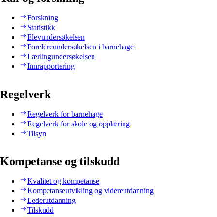
Forskning
Statistikk
Elevundersøkelsen
Foreldreundersøkelsen i barnehage
Lærlingundersøkelsen
Innrapportering
Regelverk
Regelverk for barnehage
Regelverk for skole og opplæring
Tilsyn
Kompetanse og tilskudd
Kvalitet og kompetanse
Kompetanseutvikling og videreutdanning
Lederutdanning
Tilskudd