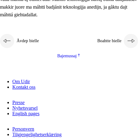
2.5.2
Demokratijja ja guojmmeviesátvuohta
makkir juore ma máhtti badjánit teknologijja anedijn, ja gåktu dajt
máhttá giehtadallat.
2.5.3
Guoddelis åvddånibme
Åvdep bielle
Boahtte bielle
Bajemussaj
Om Udir
Kontakt oss
Presse
Nyhetsvarsel
English pages
Personvern
Tilgjengelighetserklæring