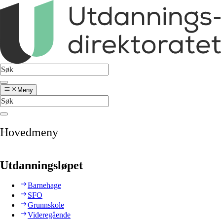
Meny
Hovedmeny
Utdanningsløpet
Barnehage
SFO
Grunnskole
Videregående