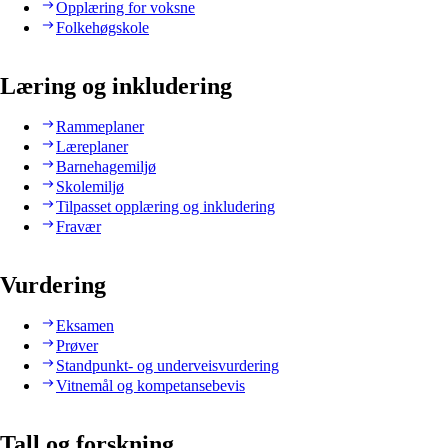
Opplæring for voksne
Folkehøgskole
Læring og inkludering
Rammeplaner
Læreplaner
Barnehagemiljø
Skolemiljø
Tilpasset opplæring og inkludering
Fravær
Vurdering
Eksamen
Prøver
Standpunkt- og underveisvurdering
Vitnemål og kompetansebevis
Tall og forskning