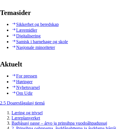
Temasider
Sikkerhet og beredskap
Læremidler
Digitalisering
Samisk i barnehage og skole
Nasjonale minoriteter
Aktuelt
For pressen
Høringer
Nyhetsvarsel
Om Udir
2.5 Doaresfágalasj tiemá
Læring og trivsel
Læreplanverket
Badjásasj oasse – árvo ja prinsihpa vuodoåhpadussaj
2. Prinsihpa oahppama, åvddånahttema ja ávddama hárráj