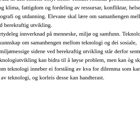
 og klima, fattigdom og fordeling av ressursar, konfliktar, helse
emografi og utdanning. Elevane skal lære om samanhengen mel
d berekraftig utvikling.
etydeleg innverknad på menneske, miljø og samfunn. Teknol
kunnskap om samanhengen mellom teknologi og dei sosiale,
ljømessige sidene ved berekraftig utvikling står derfor sentr
knologiutvikling kan bidra til å løyse problem, men kan òg s
m teknologi inneber ei forståing av kva for dilemma som ka
av teknologi, og korleis desse kan handterast.