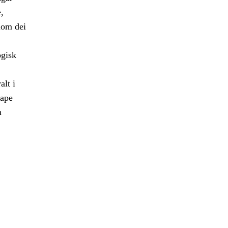
,
lom dei
ogisk
alt i
kape
n