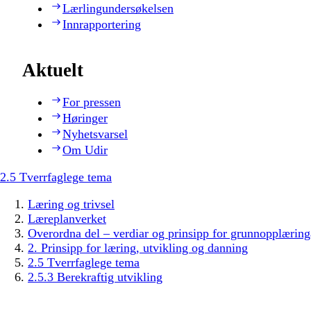
Lærlingundersøkelsen
Innrapportering
Aktuelt
For pressen
Høringer
Nyhetsvarsel
Om Udir
2.5 Tverrfaglege tema
Læring og trivsel
Læreplanverket
Overordna del – verdiar og prinsipp for grunnopplæring
2. Prinsipp for læring, utvikling og danning
2.5 Tverrfaglege tema
2.5.3 Berekraftig utvikling