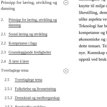
Prinsipp for læring, utvikling og
knytte til miljø
danning
likestilling, d
ulike aspekta ve
2.
Prinsipp for læring, utvikling og
danning
Teknologi har b
kompetanse og 
2.1
Sosial læring og utvikling
økonomiske og mi
2.2
Kompetanse i faga
dette temaet. Te
2.3
Grunnleggjande ferdigheiter
nye. Kunnskap o
oppstå ved bruk 
2.4
Å lære å lære
Tverrfaglege tema
2.5
Tverrfaglege tema
2.5.1
Folkehelse og livsmeistring
2.5.2
Demokrati og medborgarskap
2.5.3
Berekraftig utvikling