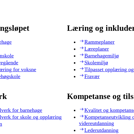
ngsløpet
Læring og inklude
ehage
Rammeplaner
Læreplaner
nskole
Barnehagemiljø
regående
Skolemiljø
æring for voksne
Tilpasset opplæring og
ehøgskole
Fravær
rk
Kompetanse og til
lverk for barnehage
Kvalitet og kompetans
lverk for skole og opplæring
Kompetanseutvikling 
videreutdanning
n
Lederutdanning