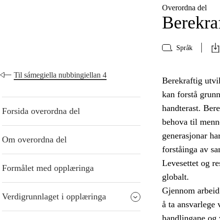
Overordna del
Berekraf
Språk
Til sámegiella nubbingiellan 4
Berekraftig utvi
kan forstå grun
handterast. Bere
Forsida overordna del
behova til menn
generasjonar har
Om overordna del
forståinga av s
Levesettet og re
Formålet med opplæringa
globalt.
Gjennom arbeid 
Verdigrunnlaget i opplæringa
å ta ansvarlege 
handlingane og 