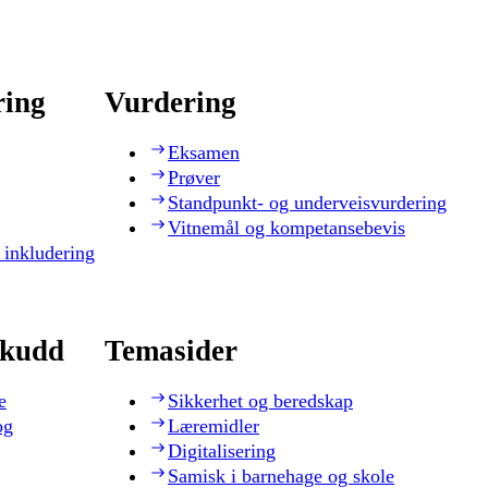
ring
Vurdering
Eksamen
Prøver
Standpunkt- og underveisvurdering
Vitnemål og kompetansebevis
 inkludering
skudd
Temasider
e
Sikkerhet og beredskap
og
Læremidler
Digitalisering
Samisk i barnehage og skole