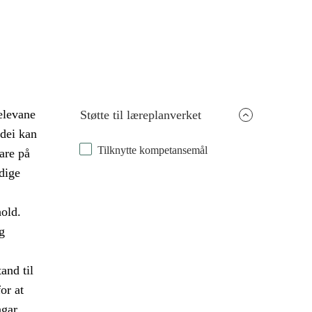
 elevane
Støtte til læreplanverket
 dei kan
Tilknytte kompetansemål
are på
dige
old.
g
and til
or at
ngar