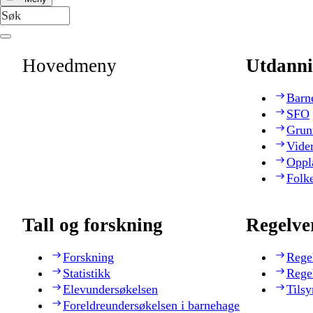
Hovedmeny
Utdanni
Barn
SFO
Grun
Vide
Oppl
Folk
Tall og forskning
Regelve
Forskning
Rege
Statistikk
Rege
Elevundersøkelsen
Tilsy
Foreldreundersøkelsen i barnehage