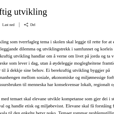
tig utvikling
Last ned
Del
kling som tverrfagleg tema i skolen skal leggje til rette for at
nleggjande dilemma og utviklingstrekk i samfunnet og korleis
kraftig utvikling handlar om å verne om livet på jorda og ta v
eske som lever i dag, utan å øydeleggje moglegheitene framti
 til å dekkje sine behov. Ei berekraftig utvikling byggjer på
amanhengen mellom sosiale, økonomiske og miljømessige forh
ssursbruken til menneska har konsekvensar lokalt, regionalt o
med temaet skal elevane utvikle kompetanse som gjer dei i st
val og handle etisk og miljøbevisst. Elevane skal få forståing f
vala til den enkelte betyr noko. Temaet rommar problemstilli