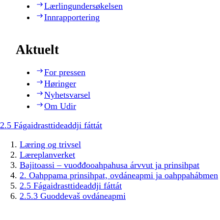
Lærlingundersøkelsen
Innrapportering
Aktuelt
For pressen
Høringer
Nyhetsvarsel
Om Udir
2.5 Fágaidrasttideaddji fáttát
Læring og trivsel
Læreplanverket
Bajitoassi – vuođđooahpahusa árvvut ja prinsihpat
2. Oahppama prinsihpat, ovdáneapmi ja oahppahábmen
2.5 Fágaidrasttideaddji fáttát
2.5.3 Guoddevaš ovdáneapmi