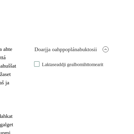
a ahte
Doarjja oahppoplánabuktosii
ttá
Laktaseaddji gealbomihttomearit
ahuššat
žaset
š ja
dahkat
 galget
šupmi.