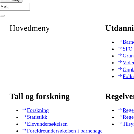
Hovedmeny
Utdanni
Barn
SFO
Grun
Vide
Oppl
Folk
Tall og forskning
Regelve
Forskning
Rege
Statistikk
Rege
Elevundersøkelsen
Tilsy
Foreldreundersøkelsen i barnehage