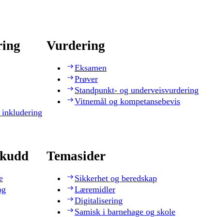
ring
Vurdering
Eksamen
Prøver
Standpunkt- og underveisvurdering
Vitnemål og kompetansebevis
 inkludering
skudd
Temasider
e
Sikkerhet og beredskap
og
Læremidler
Digitalisering
Samisk i barnehage og skole