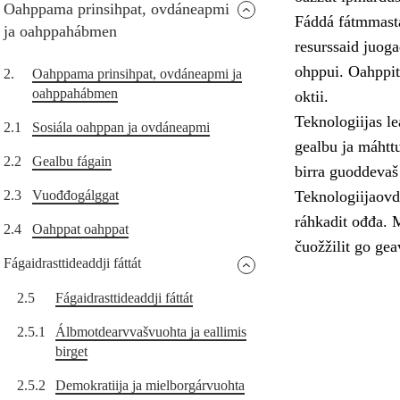
Oahppama prinsihpat, ovdáneapmi
Fáddá fátmmasta
ja oahppahábmen
resurssaid juoga
ohppui. Oahppit
2.
Oahppama prinsihpat, ovdáneapmi ja
oahppahábmen
oktii.
Teknologiijas le
2.1
Sosiála oahppan ja ovdáneapmi
gealbu ja máhttu
2.2
Gealbu fágain
birra guoddevaš
2.3
Vuođđogálggat
Teknologiijaovd
ráhkadit ođđa. 
2.4
Oahppat oahppat
čuožžilit go gea
Fágaidrasttideaddji fáttát
2.5
Fágaidrasttideaddji fáttát
2.5.1
Álbmotdearvvašvuohta ja eallimis
birget
2.5.2
Demokratiija ja mielborgárvuohta