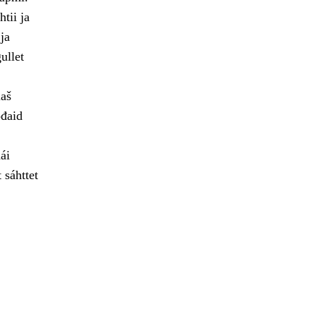
tii ja
ja
ullet
laš
ođaid
ái
 sáhttet