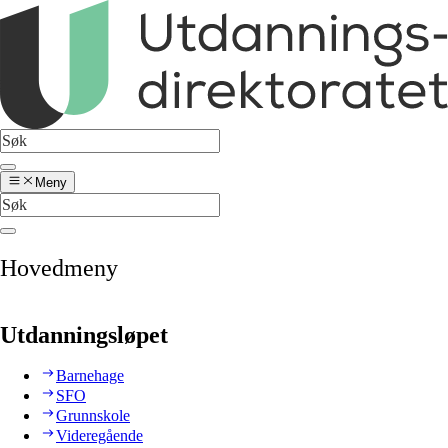
Meny
Hovedmeny
Utdanningsløpet
Barnehage
SFO
Grunnskole
Videregående