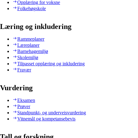
Opplæring for voksne
Folkehøgskole
Læring og inkludering
Rammeplaner
Læreplaner
Barnehagemiljø
Skolemiljø
Tilpasset opplæring og inkludering
Fravær
Vurdering
Eksamen
Prøver
Standpunkt- og underveisvurdering
Vitnemål og kompetansebevis
Tall og forskning