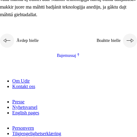
2.5.2
Demokratijja ja guojmmeviesátvuohta
makkir juore ma máhtti badjánit teknologijja anedijn, ja gåktu dajt
máhttá giehtadallat.
2.5.3
Guoddelis åvddånibme
Åvdep bielle
Boahtte bielle
Bajemussaj
Om Udir
Kontakt oss
Presse
Nyhetsvarsel
English pages
Personvern
Tilgjengelighetserklæring