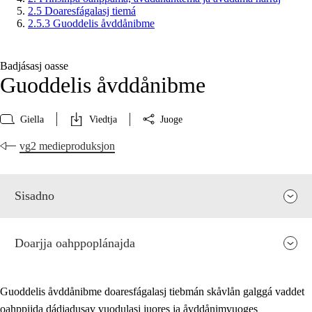
2.5 Doaresfágalasj tiemá
2.5.3 Guoddelis åvddånibme
Badjásasj oasse
Guoddelis åvddånibme
Giella
Viedtja
Juoge
vg2 medieproduksjon
Sisadno
Doarjja oahppoplánajda
Guoddelis åvddånibme doaresfágalasj tiebmán skåvlån galggá vaddet
oahppijda dádjadusav vuodulasj juores ja åvddånimvuoges