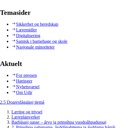
Temasider
Sikkerhet og beredskap
Læremidler
Digitalisering
Samisk i barnehage og skole
Nasjonale minoriteter
Aktuelt
For pressen
Høringer
Nyhetsvarsel
Om Udir
2.5 Doaresfágalasj tiemá
Læring og trivsel
Læreplanverket
Badjásasj oasse – árvo ja prinsihpa vuodoåhpadussaj
2. Prinsihpa oahppama, åvddånahttema ja ávddama hárráj