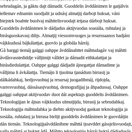
sebrudagán, ja gåktu dajt dåmadit. Guoddelis åvddånimen le gatjálvis
iellemav ednamin suodjalit ja udnásj almatjij darbojt huksat, váni
biejstek boahtte buolvaj máhttelisvuodajt ietjasa dárbojt huksat.
Guoddelis åvddånimen le dádjadus aktijvuodas soasiála, ruhtalasj ja
birásguoskavasj dilijs. Almatjij viessomvuoges ja resurssaanos badjáni
vájkkudusá bájkálattjat, guovlo ja globála hárráj.
2.
Prinsihpa oahppama, åvddånahttema ja ávddama hárráj
Gå barggi tiemáj galggi oahppe åvddånahttet máhtudagáv vaj máhtti
åvdåsvasstediddje válljimijt válldet ja dåmadit etihkalattjat ja
2.1
Sosiála oahppam ja åvddånibme
birásdiedulattjat. Oahppe galggi dádjadit ájnegattjat dåmadime ja
2.2
Máhtudahka fágáj hárráj
válljima li ávkálattja. Tiemájn li tjuolma tjanádum birrasij ja
dálkádahkaj, hedjovuohtaj ja resursaj juogadibmáj, rijdojda,
2.3
Vuodulasj tjehpudagá
varresvuohtaj, dássásasjvuohtaj, demografijjaj ja åhpadussaj. Oahppe
2.4
Oahppat oahppat
galggi oahppat aktijvuodav duot dát aspektajs guoddelis åvddånimen.
Teknologijjan le ájnas vájkkudus ulmutjijda, birrasij ja sebrudahkaj.
Doaresfágalasj tiemá
Teknologijja máhtudahka ja diehto aktijvuodaj gaskan teknologijja ja
2.5
Doaresfágalasj tiemá
sosiála, ruhtalasj ja birrasa bielijt guoddelis åvddånimen le guovdátjin
dán tiemán. Teknologijjaåvddånibme máhttá tjoavddet gássjelisvuodajt,
2.5.1
Álmmukvarresvuohta ja iellemrijbadibme
valla máhttá aj buktet ådå. Máhtto teknologijja hárráj buktá dádjadusáv