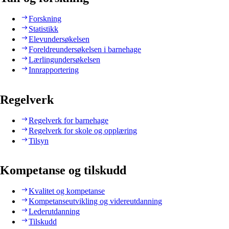
Forskning
Statistikk
Elevundersøkelsen
Foreldreundersøkelsen i barnehage
Lærlingundersøkelsen
Innrapportering
Regelverk
Regelverk for barnehage
Regelverk for skole og opplæring
Tilsyn
Kompetanse og tilskudd
Kvalitet og kompetanse
Kompetanseutvikling og videreutdanning
Lederutdanning
Tilskudd