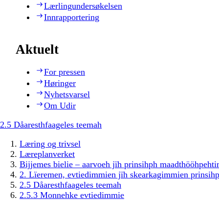
Lærlingundersøkelsen
Innrapportering
Aktuelt
For pressen
Høringer
Nyhetsvarsel
Om Udir
2.5 Dåaresthfaageles teemah
Læring og trivsel
Læreplanverket
Bijjemes bielie – aarvoeh jïh prinsihph maadthööhpeh
2. Lïeremen, evtiedimmien jïh skearkagimmien prinsih
2.5 Dåaresthfaageles teemah
2.5.3 Monnehke evtiedimmie