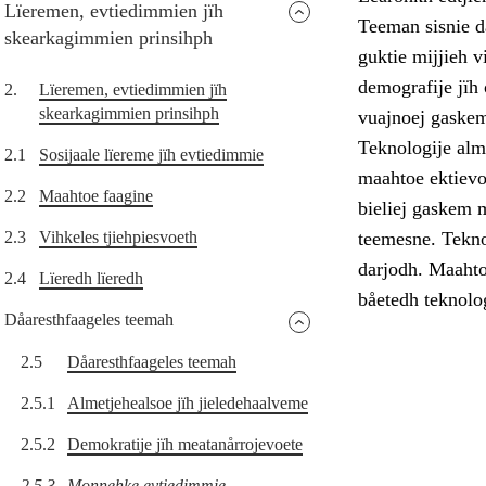
Lïeremen, evtiedimmien jïh
Teeman sisnie då
skearkagimmien prinsihph
guktie mijjieh 
demografije jïh
2.
Lïeremen, evtiedimmien jïh
skearkagimmien prinsihph
vuajnoej gaske
Teknologije alm
2.1
Sosijaale lïereme jïh evtiedimmie
maahtoe ektievoe
2.2
Maahtoe faagine
bieliej gaskem
2.3
Vihkeles tjiehpiesvoeth
teemesne. Tekno
darjodh. Maahto
2.4
Lïeredh lïeredh
båetedh teknolog
Dåaresthfaageles teemah
2.5
Dåaresthfaageles teemah
2.5.1
Almetjehealsoe jïh jieledehaalveme
2.5.2
Demokratije jïh meatanårrojevoete
2.5.3
Monnehke evtiedimmie