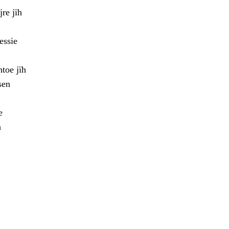
re jïh
essie
toe jïh
sen
e
h