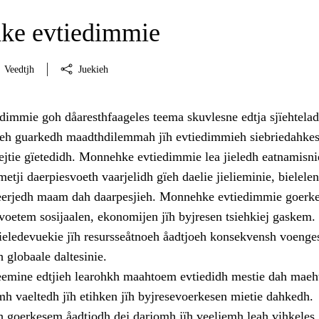
ke evtiedimmie
Veedtjh
Juekieh
immie goh dåaresthfaageles teema skuvlesne edtja sjïehtela
eh guarkedh maadthdilemmah jïh evtiedimmieh siebriedahkes
ejtie gïetedidh. Monnehke evtiedimmie lea jieledh eatnamisni
metji daerpiesvoeth vaarjelidh gïeh daelie jielieminie, bielelen
eerjedh maam dah daarpesjieh. Monnehke evtiedimmie goerke
voetem sosijaalen, ekonomijen jïh byjresen tsiehkiej gaskem.
ieledevuekie jïh resursseåtnoeh åadtjoeh konsekvensh voenge
h globaale daltesinie.
teemine edtjieh learohkh maahtoem evtiedidh mestie dah maeh
mh vaeltedh jïh etihken jïh byjresevoerkesen mietie dahkedh.
h goerkesem åadtjodh dej darjomh jïh veeljemh leah vihkeles.