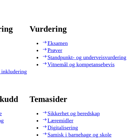
ring
Vurdering
Eksamen
Prøver
Standpunkt- og underveisvurdering
Vitnemål og kompetansebevis
 inkludering
skudd
Temasider
e
Sikkerhet og beredskap
og
Læremidler
Digitalisering
Samisk i barnehage og skole