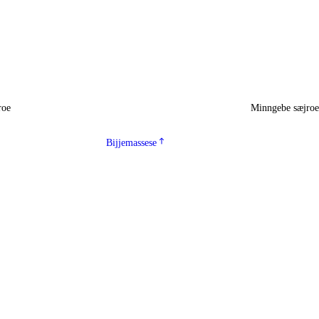
roe
Minngebe sæjro
Bijjemassese