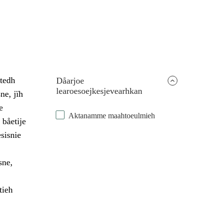
dtedh
Dåarjoe
learoesoejkesjevearhkan
ne, jïh
e
Aktanamme maahtoeulmieh
 båetije
sisnie
sne,
tieh