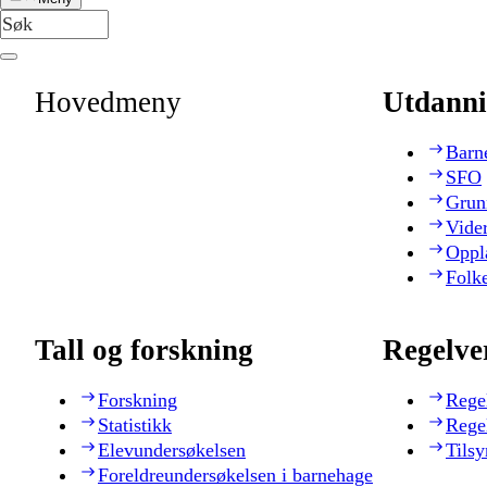
Hovedmeny
Utdanni
Barn
SFO
Grun
Vide
Oppl
Folk
Tall og forskning
Regelve
Forskning
Rege
Statistikk
Rege
Elevundersøkelsen
Tilsy
Foreldreundersøkelsen i barnehage