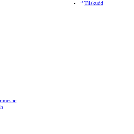
Tilskudd
timmesne
ph