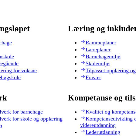
ngsløpet
Læring og inklude
ehage
Rammeplaner
Læreplaner
nskole
Barnehagemiljø
regående
Skolemiljø
æring for voksne
Tilpasset opplæring og
ehøgskole
Fravær
rk
Kompetanse og til
lverk for barnehage
Kvalitet og kompetans
lverk for skole og opplæring
Kompetanseutvikling 
videreutdanning
n
Lederutdanning