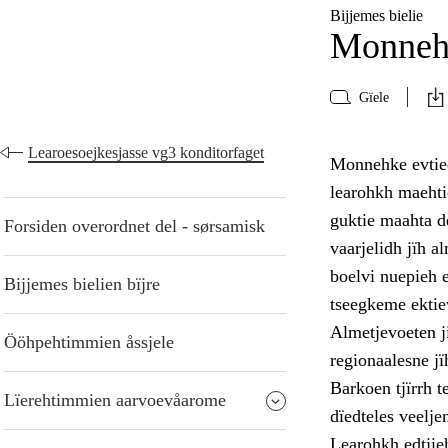
Bijjemes bielie
Monneh
Gïele
Learoesoejkesjasse vg3 konditorfaget
Monnehke evtied
learohkh maehti
guktie maahta d
Forsiden overordnet del - sørsamisk
vaarjelidh jïh al
boelvi nuepieh 
Bijjemes bielien bïjre
tseegkeme ektie
Almetjevoeten j
Ööhpehtimmien åssjele
regionaalesne jï
Barkoen tjïrrh 
Lïerehtimmien aarvoevåarome
dïedteles veelje
Learohkh edtjie