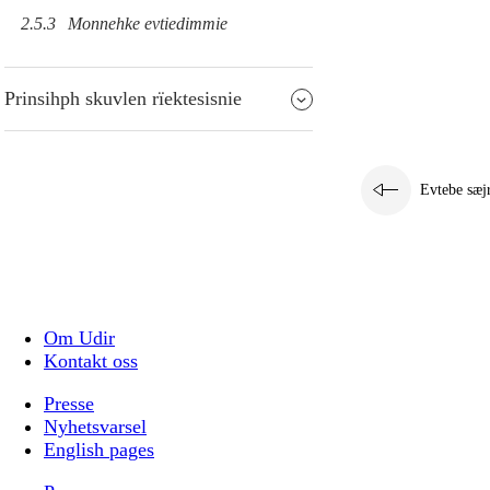
2.5.3
Monnehke evtiedimmie
Prinsihph skuvlen rïektesisnie
Evtebe sæj
Om Udir
Kontakt oss
Presse
Nyhetsvarsel
English pages