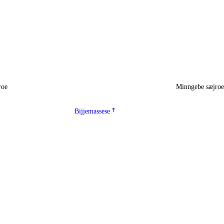
roe
Minngebe sæjro
Bijjemassese