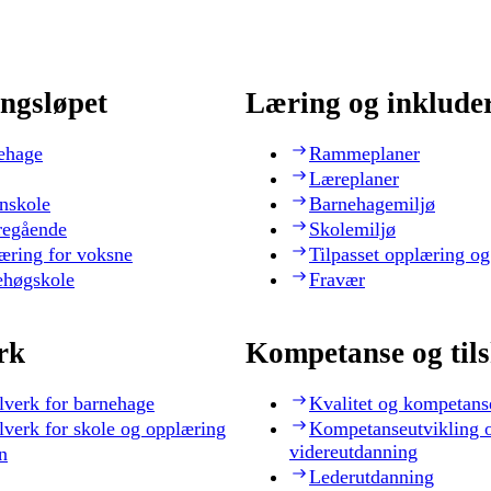
ngsløpet
Læring og inklude
ehage
Rammeplaner
Læreplaner
nskole
Barnehagemiljø
regående
Skolemiljø
æring for voksne
Tilpasset opplæring og
ehøgskole
Fravær
rk
Kompetanse og til
lverk for barnehage
Kvalitet og kompetans
lverk for skole og opplæring
Kompetanseutvikling 
videreutdanning
n
Lederutdanning