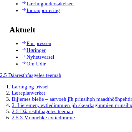
Lærlingundersøkelsen
Innrapportering
Aktuelt
For pressen
Høringer
Nyhetsvarsel
Om Udir
2.5 Dåaresthfaageles teemah
Læring og trivsel
Læreplanverket
Bijjemes bielie – aarvoeh jïh prinsihph maadthööhpeh
2. Lïeremen, evtiedimmien jïh skearkagimmien prinsih
2.5 Dåaresthfaageles teemah
2.5.3 Monnehke evtiedimmie