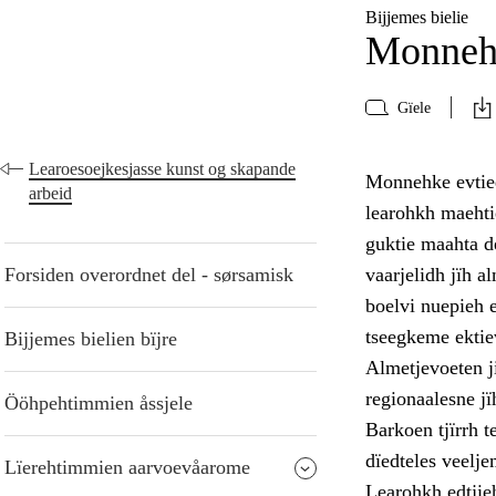
Bijjemes bielie
Monneh
Gïele
Learoesoejkesjasse kunst og skapande
Monnehke evtied
arbeid
learohkh maehti
guktie maahta d
Forsiden overordnet del - sørsamisk
vaarjelidh jïh al
boelvi nuepieh 
tseegkeme ektie
Bijjemes bielien bïjre
Almetjevoeten j
regionaalesne jï
Ööhpehtimmien åssjele
Barkoen tjïrrh 
dïedteles veelje
Lïerehtimmien aarvoevåarome
Learohkh edtjie