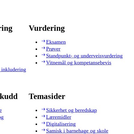
ring
Vurdering
Eksamen
Prøver
Standpunkt- og underveisvurdering
Vitnemål og kompetansebevis
 inkludering
skudd
Temasider
e
Sikkerhet og beredskap
og
Læremidler
Digitalisering
Samisk i barnehage og skole