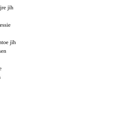
re jïh
essie
toe jïh
sen
e
h