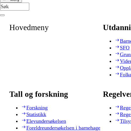
Hovedmeny
Utdanni
Barn
SFO
Grun
Vide
Oppl
Folk
Tall og forskning
Regelve
Forskning
Rege
Statistikk
Rege
Elevundersøkelsen
Tilsy
Foreldreundersøkelsen i barnehage