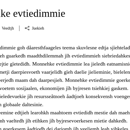
ke evtiedimmie
Veedtjh
Juekieh
immie goh dåaresthfaageles teema skuvlesne edtja sjïehtela
eh guarkedh maadthdilemmah jïh evtiedimmieh siebriedahkes
ejtie gïetedidh. Monnehke evtiedimmie lea jieledh eatnamisni
metji daerpiesvoeth vaarjelidh gïeh daelie jielieminie, bielelen
eerjedh maam dah daarpesjieh. Monnehke evtiedimmie goerke
voetem sosijaalen, ekonomijen jïh byjresen tsiehkiej gaskem.
ieledevuekie jïh resursseåtnoeh åadtjoeh konsekvensh voenge
h globaale daltesinie.
teemine edtjieh learohkh maahtoem evtiedidh mestie dah maeh
mh vaeltedh jïh etihken jïh byjresevoerkesen mietie dahkedh.
h goerkesem åadtjodh dej darjomh jïh veeljemh leah vihkeles.