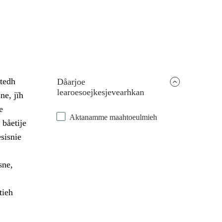
dtedh
Dåarjoe
learoesoejkesjevearhkan
ne, jïh
e
Aktanamme maahtoeulmieh
 båetije
sisnie
sne,
tieh