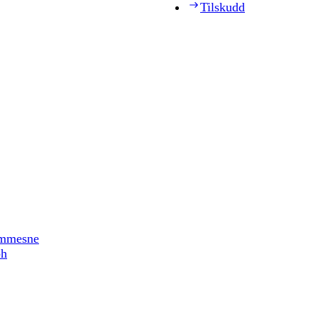
Tilskudd
timmesne
ph