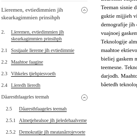
Teeman sisnie då
Lïeremen, evtiedimmien jïh
guktie mijjieh 
skearkagimmien prinsihph
demografije jïh
2.
Lïeremen, evtiedimmien jïh
vuajnoej gaske
skearkagimmien prinsihph
Teknologije alm
maahtoe ektievoe
2.1
Sosijaale lïereme jïh evtiedimmie
bieliej gaskem
2.2
Maahtoe faagine
teemesne. Tekno
2.3
Vihkeles tjiehpiesvoeth
darjodh. Maahto
båetedh teknolog
2.4
Lïeredh lïeredh
Dåaresthfaageles teemah
2.5
Dåaresthfaageles teemah
2.5.1
Almetjehealsoe jïh jieledehaalveme
2.5.2
Demokratije jïh meatanårrojevoete