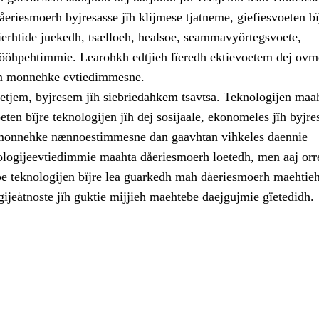
eriesmoerh byjresasse jïh klijmese tjatneme, giefiesvoeten bïj
vierhtide juekedh, tsælloeh, healsoe, seammavyörtegsvoete,
 ööhpehtimmie. Learohkh edtjieh lïeredh ektievoetem dej ovm
m monnehke evtiedimmesne.
etjem, byjresem jïh siebriedahkem tsavtsa. Teknologijen maah
ten bïjre teknologijen jïh dej sosijaale, ekonomeles jïh byjre
 monnehke nænnoestimmesne dan gaavhtan vihkeles daennie
logijeevtiedimmie maahta dåeriesmoerh loetedh, men aaj orr
e teknologijen bïjre lea guarkedh mah dåeriesmoerh maehtie
ijeåtnoste jïh guktie mijjieh maehtebe daejgujmie gïetedidh.