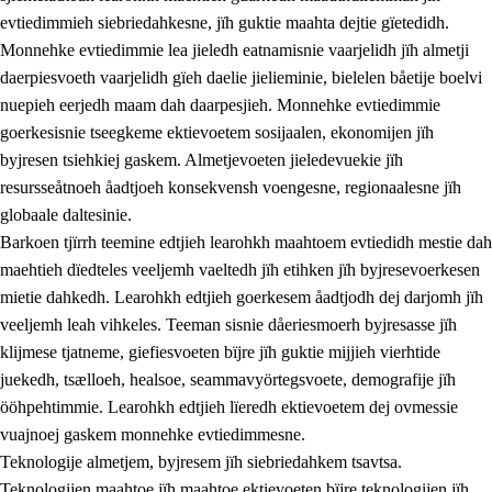
evtiedimmieh siebriedahkesne, jïh guktie maahta dejtie gïetedidh.
Monnehke evtiedimmie lea jieledh eatnamisnie vaarjelidh jïh almetji
daerpiesvoeth vaarjelidh gïeh daelie jielieminie, bielelen båetije boelvi
nuepieh eerjedh maam dah daarpesjieh. Monnehke evtiedimmie
goerkesisnie tseegkeme ektievoetem sosijaalen, ekonomijen jïh
byjresen tsiehkiej gaskem. Almetjevoeten jieledevuekie jïh
2.
Lïeremen, evtiedimmien jïh skearkagimmien prinsihph
resursseåtnoeh åadtjoeh konsekvensh voengesne, regionaalesne jïh
globaale daltesinie.
2.1
Sosijaale lïereme jïh evtiedimmie
Barkoen tjïrrh teemine edtjieh learohkh maahtoem evtiedidh mestie dah
2.2
Maahtoe faagine
maehtieh dïedteles veeljemh vaeltedh jïh etihken jïh byjresevoerkesen
mietie dahkedh. Learohkh edtjieh goerkesem åadtjodh dej darjomh jïh
2.3
Vihkeles tjiehpiesvoeth
veeljemh leah vihkeles. Teeman sisnie dåeriesmoerh byjresasse jïh
2.4
Lïeredh lïeredh
klijmese tjatneme, giefiesvoeten bïjre jïh guktie mijjieh vierhtide
juekedh, tsælloeh, healsoe, seammavyörtegsvoete, demografije jïh
Dåaresthfaageles teemah
ööhpehtimmie. Learohkh edtjieh lïeredh ektievoetem dej ovmessie
2.5
Dåaresthfaageles teemah
vuajnoej gaskem monnehke evtiedimmesne.
Teknologije almetjem, byjresem jïh siebriedahkem tsavtsa.
2.5.1
Almetjehealsoe jïh jieledehaalveme
Teknologijen maahtoe jïh maahtoe ektievoeten bïjre teknologijen jïh