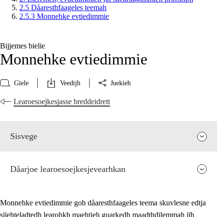
2.5 Dåaresthfaageles teemah
2.5.3 Monnehke evtiedimmie
Bijjemes bielie
Monnehke evtiedimmie
Gïele
Veedtjh
Juekieh
Learoesoejkesjasse breddeidrett
Sisvege
Dåarjoe learoesoejkesjevearhkan
Monnehke evtiedimmie goh dåaresthfaageles teema skuvlesne edtja
sjïehteladtedh learohkh maehtieh guarkedh maadthdilemmah jïh