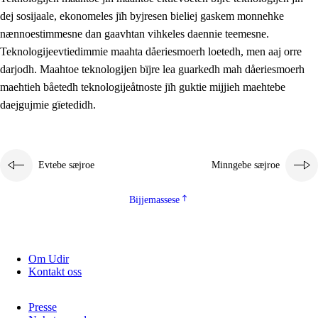
2.5.2
Demokratije jïh meatanårrojevoete
dej sosijaale, ekonomeles jïh byjresen bieliej gaskem monnehke
nænnoestimmesne dan gaavhtan vihkeles daennie teemesne.
2.5.3
Monnehke evtiedimmie
Teknologijeevtiedimmie maahta dåeriesmoerh loetedh, men aaj orre
darjodh. Maahtoe teknologijen bïjre lea guarkedh mah dåeriesmoerh
maehtieh båetedh teknologijeåtnoste jïh guktie mijjieh maehtebe
daejgujmie gïetedidh.
Evtebe sæjroe
Minngebe sæjroe
Bijjemassese
Om Udir
Kontakt oss
Presse