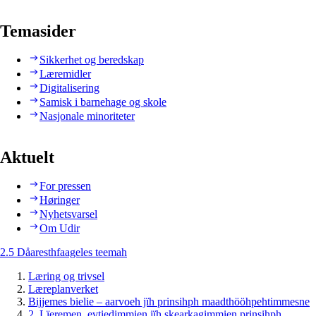
Temasider
Sikkerhet og beredskap
Læremidler
Digitalisering
Samisk i barnehage og skole
Nasjonale minoriteter
Aktuelt
For pressen
Høringer
Nyhetsvarsel
Om Udir
2.5 Dåaresthfaageles teemah
Læring og trivsel
Læreplanverket
Bijjemes bielie – aarvoeh jïh prinsihph maadthööhpehtimmesne
2. Lïeremen, evtiedimmien jïh skearkagimmien prinsihph