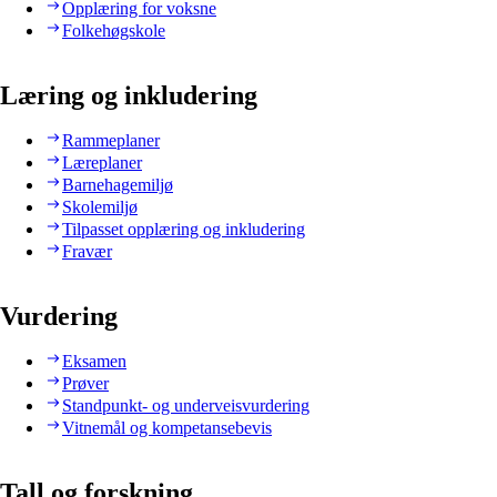
Opplæring for voksne
Folkehøgskole
Læring og inkludering
Rammeplaner
Læreplaner
Barnehagemiljø
Skolemiljø
Tilpasset opplæring og inkludering
Fravær
Vurdering
Eksamen
Prøver
Standpunkt- og underveisvurdering
Vitnemål og kompetansebevis
Tall og forskning