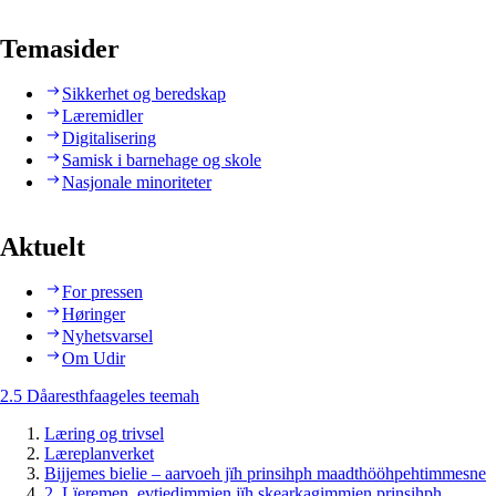
Temasider
Sikkerhet og beredskap
Læremidler
Digitalisering
Samisk i barnehage og skole
Nasjonale minoriteter
Aktuelt
For pressen
Høringer
Nyhetsvarsel
Om Udir
2.5 Dåaresthfaageles teemah
Læring og trivsel
Læreplanverket
Bijjemes bielie – aarvoeh jïh prinsihph maadthööhpehtimmesne
2. Lïeremen, evtiedimmien jïh skearkagimmien prinsihph