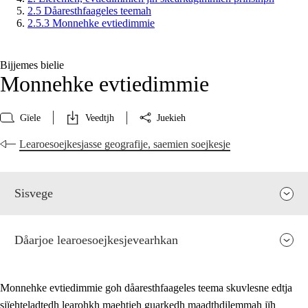
2.5 Dåaresthfaageles teemah
2.5.3 Monnehke evtiedimmie
Bijjemes bielie
Monnehke evtiedimmie
Gïele
Veedtjh
Juekieh
Learoesoejkesjasse geografije, saemien soejkesje
Sisvege
Dåarjoe learoesoejkesjevearhkan
Monnehke evtiedimmie goh dåaresthfaageles teema skuvlesne edtja
sjïehteladtedh learohkh maehtieh guarkedh maadthdilemmah jïh