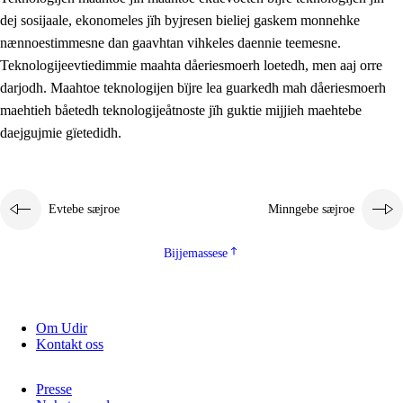
2.5.2
Demokratije jïh meatanårrojevoete
dej sosijaale, ekonomeles jïh byjresen bieliej gaskem monnehke
nænnoestimmesne dan gaavhtan vihkeles daennie teemesne.
2.5.3
Monnehke evtiedimmie
Teknologijeevtiedimmie maahta dåeriesmoerh loetedh, men aaj orre
darjodh. Maahtoe teknologijen bïjre lea guarkedh mah dåeriesmoerh
maehtieh båetedh teknologijeåtnoste jïh guktie mijjieh maehtebe
daejgujmie gïetedidh.
Evtebe sæjroe
Minngebe sæjroe
Bijjemassese
Om Udir
Kontakt oss
Presse