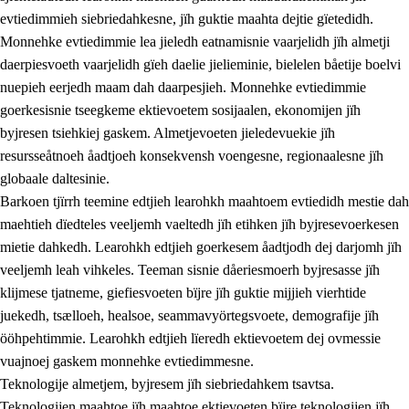
evtiedimmieh siebriedahkesne, jïh guktie maahta dejtie gïetedidh.
Monnehke evtiedimmie lea jieledh eatnamisnie vaarjelidh jïh almetji
daerpiesvoeth vaarjelidh gïeh daelie jielieminie, bielelen båetije boelvi
nuepieh eerjedh maam dah daarpesjieh. Monnehke evtiedimmie
goerkesisnie tseegkeme ektievoetem sosijaalen, ekonomijen jïh
byjresen tsiehkiej gaskem. Almetjevoeten jieledevuekie jïh
2.
Lïeremen, evtiedimmien jïh skearkagimmien prinsihph
resursseåtnoeh åadtjoeh konsekvensh voengesne, regionaalesne jïh
globaale daltesinie.
2.1
Sosijaale lïereme jïh evtiedimmie
Barkoen tjïrrh teemine edtjieh learohkh maahtoem evtiedidh mestie dah
2.2
Maahtoe faagine
maehtieh dïedteles veeljemh vaeltedh jïh etihken jïh byjresevoerkesen
mietie dahkedh. Learohkh edtjieh goerkesem åadtjodh dej darjomh jïh
2.3
Vihkeles tjiehpiesvoeth
veeljemh leah vihkeles. Teeman sisnie dåeriesmoerh byjresasse jïh
2.4
Lïeredh lïeredh
klijmese tjatneme, giefiesvoeten bïjre jïh guktie mijjieh vierhtide
juekedh, tsælloeh, healsoe, seammavyörtegsvoete, demografije jïh
Dåaresthfaageles teemah
ööhpehtimmie. Learohkh edtjieh lïeredh ektievoetem dej ovmessie
2.5
Dåaresthfaageles teemah
vuajnoej gaskem monnehke evtiedimmesne.
Teknologije almetjem, byjresem jïh siebriedahkem tsavtsa.
2.5.1
Almetjehealsoe jïh jieledehaalveme
Teknologijen maahtoe jïh maahtoe ektievoeten bïjre teknologijen jïh