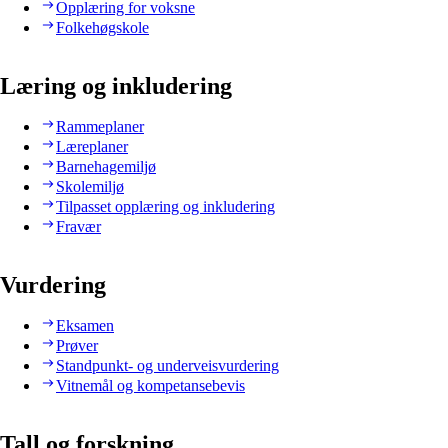
Opplæring for voksne
Folkehøgskole
Læring og inkludering
Rammeplaner
Læreplaner
Barnehagemiljø
Skolemiljø
Tilpasset opplæring og inkludering
Fravær
Vurdering
Eksamen
Prøver
Standpunkt- og underveisvurdering
Vitnemål og kompetansebevis
Tall og forskning