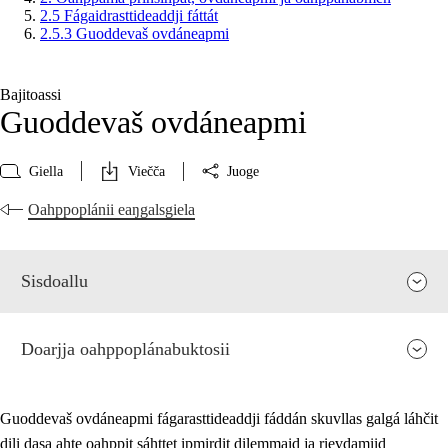
2.5 Fágaidrasttideaddji fáttát
2.5.3 Guoddevaš ovdáneapmi
Bajitoassi
Guoddevaš ovdáneapmi
Giella
Viečča
Juoge
Oahppoplánii eaŋgalsgiela
Sisdoallu
Doarjja oahppoplánabuktosii
Guoddevaš ovdáneapmi fágarasttideaddji fáddán skuvllas galgá láhčit
dili dasa ahte oahppit sáhttet ipmirdit dilemmaid ja rievdamiid