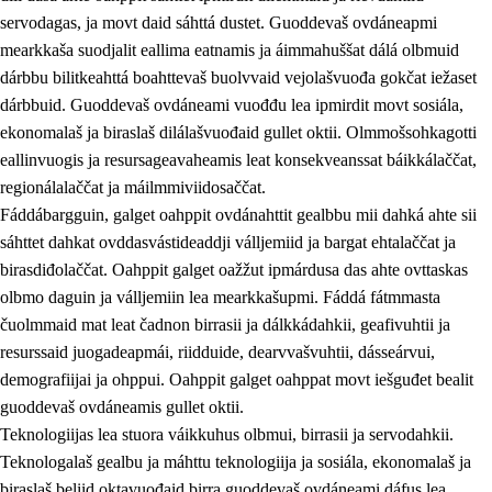
servodagas, ja movt daid sáhttá dustet. Guoddevaš ovdáneapmi
mearkkaša suodjalit eallima eatnamis ja áimmahuššat dálá olbmuid
dárbbu bilitkeahttá boahttevaš buolvvaid vejolašvuođa gokčat iežaset
dárbbuid. Guoddevaš ovdáneami vuođđu lea ipmirdit movt sosiála,
ekonomalaš ja biraslaš dilálašvuođaid gullet oktii. Olmmošsohkagotti
eallinvuogis ja resursageavaheamis leat konsekveanssat báikkálaččat,
2.
Oahppama prinsihpat, ovdáneapmi ja oahppahábmen
regionálalaččat ja máilmmiviidosaččat.
Fáddábargguin, galget oahppit ovdánahttit gealbbu mii dahká ahte sii
2.1
Sosiála oahppan ja ovdáneapmi
sáhttet dahkat ovddasvástideaddji válljemiid ja bargat ehtalaččat ja
2.2
Gealbu fágain
birasdiđolaččat. Oahppit galget oažžut ipmárdusa das ahte ovttaskas
olbmo daguin ja válljemiin lea mearkkašupmi. Fáddá fátmmasta
2.3
Vuođđogálggat
čuolmmaid mat leat čadnon birrasii ja dálkkádahkii, geafivuhtii ja
2.4
Oahppat oahppat
resurssaid juogadeapmái, riidduide, dearvvašvuhtii, dásseárvui,
demografiijai ja ohppui. Oahppit galget oahppat movt iešguđet bealit
Fágaidrasttideaddji fáttát
guoddevaš ovdáneamis gullet oktii.
2.5
Fágaidrasttideaddji fáttát
Teknologiijas lea stuora váikkuhus olbmui, birrasii ja servodahkii.
Teknologalaš gealbu ja máhttu teknologiija ja sosiála, ekonomalaš ja
2.5.1
Álbmotdearvvašvuohta ja eallimis birget
biraslaš beliid oktavuođaid birra guoddevaš ovdáneami dáfus lea