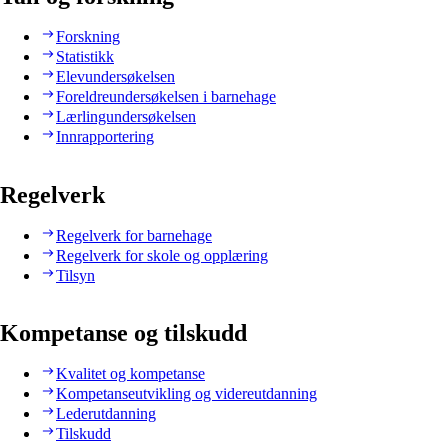
Forskning
Statistikk
Elevundersøkelsen
Foreldreundersøkelsen i barnehage
Lærlingundersøkelsen
Innrapportering
Regelverk
Regelverk for barnehage
Regelverk for skole og opplæring
Tilsyn
Kompetanse og tilskudd
Kvalitet og kompetanse
Kompetanseutvikling og videreutdanning
Lederutdanning
Tilskudd