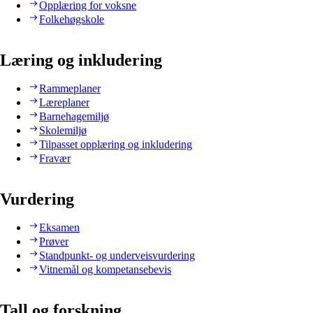
Opplæring for voksne
Folkehøgskole
Læring og inkludering
Rammeplaner
Læreplaner
Barnehagemiljø
Skolemiljø
Tilpasset opplæring og inkludering
Fravær
Vurdering
Eksamen
Prøver
Standpunkt- og underveisvurdering
Vitnemål og kompetansebevis
Tall og forskning