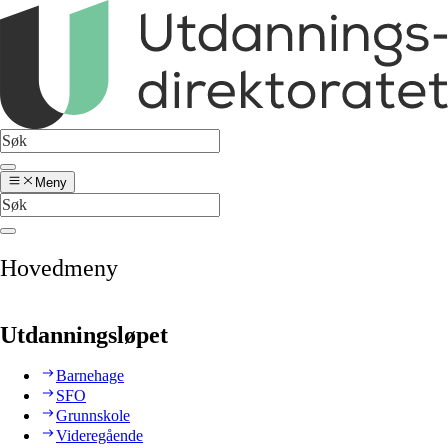
Meny
Hovedmeny
Utdanningsløpet
Barnehage
SFO
Grunnskole
Videregående