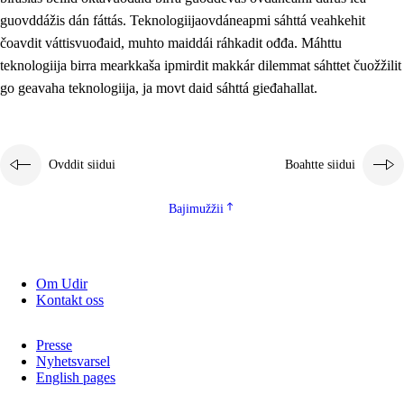
2.5.2
Demokratiija ja mielborgárvuohta
guovddážis dán fáttás. Teknologiijaovdáneapmi sáhttá veahkehit
čoavdit váttisvuođaid, muhto maiddái ráhkadit ođđa. Máhttu
2.5.3
Guoddevaš ovdáneapmi
teknologiija birra mearkkaša ipmirdit makkár dilemmat sáhttet čuožžilit
go geavaha teknologiija, ja movt daid sáhttá gieđahallat.
Ovddit siidui
Boahtte siidui
Bajimužžii
Om Udir
Kontakt oss
Presse
Nyhetsvarsel
English pages