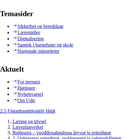
Temasider
Sikkerhet og beredskap
Læremidler
Digitalisering
Samisk i barnehage og skole
Nasjonale minoriteter
Aktuelt
For pressen
Høringer
Nyhetsvarsel
Om Udir
2.5 Fágaidrasttideaddji fáttát
Læring og trivsel
Læreplanverket
Bajitoassi – vuođđooahpahusa árvvut ja prinsihpat
2. Oahppama prinsihpat, ovdáneapmi ja oahppahábmen