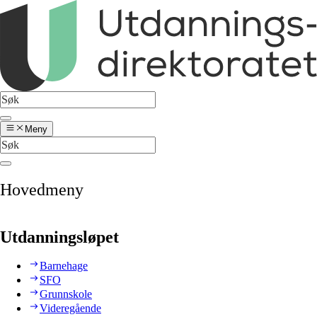
Meny
Hovedmeny
Utdanningsløpet
Barnehage
SFO
Grunnskole
Videregående