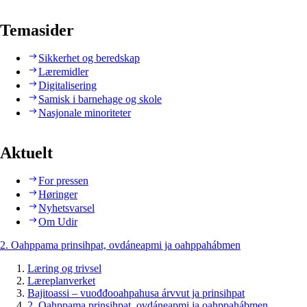
Temasider
Sikkerhet og beredskap
Læremidler
Digitalisering
Samisk i barnehage og skole
Nasjonale minoriteter
Aktuelt
For pressen
Høringer
Nyhetsvarsel
Om Udir
2. Oahppama prinsihpat, ovdáneapmi ja oahppahábmen
Læring og trivsel
Læreplanverket
Bajitoassi – vuođđooahpahusa árvvut ja prinsihpat
2. Oahppama prinsihpat, ovdáneapmi ja oahppahábmen