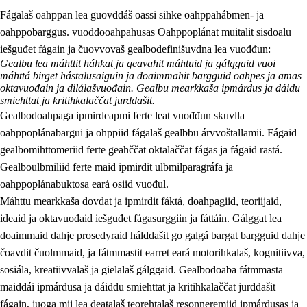
Fágalaš oahppan lea guovddáš oassi sihke oahppahábmen- ja
oahppobarggus. vuođđooahpahusas Oahppoplánat muitalit sisdoalu
iešguđet fágain ja čuovvovaš gealbodefinišuvdna lea vuođđun:
Gealbu lea máhttit háhkat ja geavahit máhtuid ja gálggaid vuoi
máhttá birget hástalusaiguin ja doaimmahit bargguid oahpes ja amas
oktavuođain ja dilálašvuođain. Gealbu mearkkaša ipmárdus ja dáidu
smiehttat ja kritihkalaččat jurddašit.
2.
Oahppama prinsihpat, ovdáneapmi ja oahppahábmen
Gealbodoahpaga ipmirdeapmi ferte leat vuođđun skuvlla
2.1
Sosiála oahppan ja ovdáneapmi
oahppoplánabargui ja ohppiid fágalaš gealbbu árvvoštallamii. Fágaid
gealbomihttomeriid ferte geahččat oktalaččat fágas ja fágaid rastá.
2.2
Gealbu fágain
Gealboulbmiliid ferte maid ipmirdit ulbmilparagráfa ja
2.3
Vuođđogálggat
oahppoplánabuktosa eará osiid vuođul.
Máhttu mearkkaša dovdat ja ipmirdit fáktá, doahpagiid, teoriijaid,
2.4
Oahppat oahppat
ideaid ja oktavuođaid iešguđet fágasurggiin ja fáttáin. Gálggat lea
Fágaidrasttideaddji fáttát
doaimmaid dahje prosedyraid hálddašit go galgá bargat bargguid dahje
čoavdit čuolmmaid, ja fátmmastit earret eará motorihkalaš, kognitiivva,
sosiála, kreatiivvalaš ja gielalaš gálggaid. Gealbodoaba fátmmasta
maiddái ipmárdusa ja dáiddu smiehttat ja kritihkalaččat jurddašit
fágain, juoga mii lea deaŧalaš teorehtalaš resonneremiid ipmárdusas ja