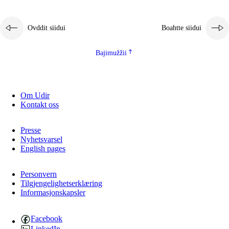
Ovddit siidui
Boahtte siidui
Bajimužžii
Om Udir
Kontakt oss
Presse
Nyhetsvarsel
English pages
Personvern
Tilgjengelighetserklæring
Informasjonskapsler
Facebook
LinkedIn