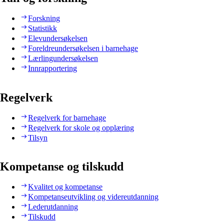
Forskning
Statistikk
Elevundersøkelsen
Foreldreundersøkelsen i barnehage
Lærlingundersøkelsen
Innrapportering
Regelverk
Regelverk for barnehage
Regelverk for skole og opplæring
Tilsyn
Kompetanse og tilskudd
Kvalitet og kompetanse
Kompetanseutvikling og videreutdanning
Lederutdanning
Tilskudd