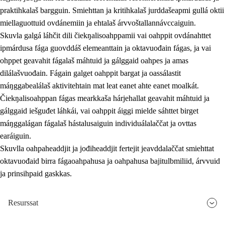
praktihkalaš bargguin. Smiehttan ja kritihkalaš jurddašeapmi gullá oktii
miellaguottuid ovdánemiin ja ehtalaš árvvoštallannávccaiguin.
Skuvla galgá láhčit dili čiekŋalisoahppamii vai oahppit ovdánahttet
ipmárdusa fága guovddáš elemeanttain ja oktavuođain fágas, ja vai
ohppet geavahit fágalaš máhtuid ja gálggaid oahpes ja amas
dilálašvuođain. Fágain galget oahppit bargat ja oassálastit
máŋggabealálaš aktivitehtain mat leat eanet ahte eanet moalkát.
Čiekŋalisoahppan fágas mearkkaša hárjehallat geavahit máhtuid ja
gálggaid iešguđet láhkái, vai oahppit áiggi mielde sáhttet birget
máŋggalágan fágalaš hástalusaiguin individuálalaččat ja ovttas
earáiguin.
Skuvlla oahpaheaddjit ja jođiheaddjit fertejit jeavddalaččat smiehttat
oktavuođaid birra fágaoahpahusa ja oahpahusa bajitulbmiliid, árvvuid
ja prinsihpaid gaskkas.
Resurssat