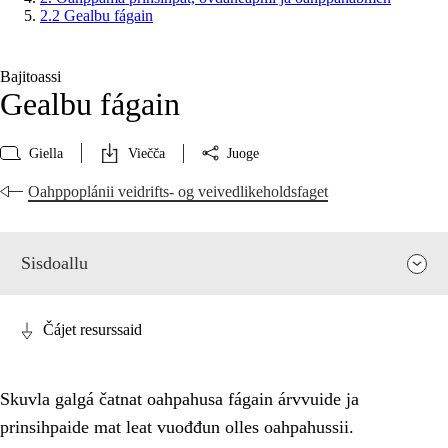
2.2 Gealbu fágain
Bajitoassi
Gealbu fágain
Giella
Viečča
Juoge
Oahppoplánii veidrifts- og veivedlikeholdsfaget
Sisdoallu
Čájet resurssaid
Skuvla galgá čatnat oahpahusa fágain árvvuide ja
prinsihpaide mat leat vuođđun olles oahpahussii.