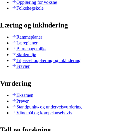
Opplæring for voksne
Folkehøgskole
Læring og inkludering
Rammeplaner
Læreplaner
Barnehagemiljø
Skolemiljø
Tilpasset opplæring og inkludering
Fravær
Vurdering
Eksamen
Prøver
Standpunkt- og underveisvurdering
Vitnemål og kompetansebevis
Tall og forskning