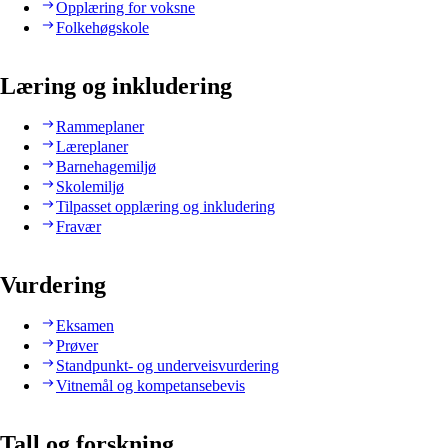
Opplæring for voksne
Folkehøgskole
Læring og inkludering
Rammeplaner
Læreplaner
Barnehagemiljø
Skolemiljø
Tilpasset opplæring og inkludering
Fravær
Vurdering
Eksamen
Prøver
Standpunkt- og underveisvurdering
Vitnemål og kompetansebevis
Tall og forskning