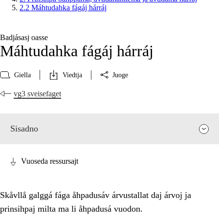
2.2 Máhtudahka fágáj hárráj
Badjásasj oasse
Máhtudahka fágáj hárráj
Giella
Viedtja
Juoge
vg3 sveisefaget
Sisadno
Vuoseda ressursajt
Skåvllå galggá fága åhpadusáv árvustallat daj árvoj ja
prinsihpaj milta ma li åhpadusá vuodon.