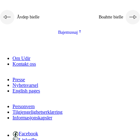
Åvdep bielle
Boahtte bielle
Bajemussaj
Om Udir
Kontakt oss
Presse
Nyhetsvarsel
English pages
Personvern
Tilgjengelighetserklæring
Informasjonskapsler
Facebook
LinkedIn