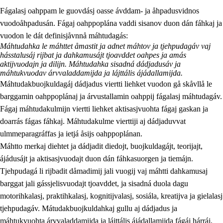
Fágalasj oahppam le guovdásj oasse ávddam- ja åhpadusvidnos
vuodoåhpadusán. Fágaj oahppoplána vaddi sisanov duon dán fáhkaj ja
vuodon le dát definisjåvnnå máhtudagás:
Máhtudahka le máhttet åmastit ja adnet máhtov ja tjehpudagáv vaj
hásstalusáj rijbat ja dahkamusájt tjoavddet oahpes ja amás
aktijvuodajn ja dilijn. Máhtudahka sisadná dádjadusáv ja
máhtukvuodav árvvaladdamijda ja lájttális ájádallamijda.
2.
Prinsihpa oahppama, åvddånahttema ja ávddama hárráj
Máhtudakbuojkuldagáj dádjadus viertti liehket vuodon gå skåvllå le
2.1
Sosiála oahppam ja åvddånibme
barggamin oahppoplánaj ja árvustallamin oahppij fágalasj máhtudagáv.
Fágaj máhtudakulmijn viertti liehket aktisasjvuohta fágaj gaskan ja
2.2
Máhtudahka fágáj hárráj
doarrás fágas fáhkaj. Máhtudakulme vierttiji aj dádjaduvvat
2.3
Vuodulasj tjehpudagá
ulmmeparagráffas ja ietjá åsijs oahppoplánan.
Máhtto merkaj diehtet ja dádjadit diedojt, buojkuldagájt, teorijajt,
2.4
Oahppat oahppat
ájádusájt ja aktisasjvuodajt duon dán fáhkasuorgen ja tiemájn.
Doaresfágalasj tiemá
Tjehpudagá li rijbadit dåmadimij jali vuogij vaj máhtti dahkamusaj
barggat jali gássjelisvuodajt tjoavddet, ja sisadná duola dagu
motorihkalasj, praktihkalasj, kognitijvalasj, sosiála, kreatijva ja gielalasj
tjehpudagáv. Mátudakbuojkuldahkaj gullu aj dádjadus ja
máhtukvuohta árvvaladdamijda ja lájttális ájádallamijda fágáj hárráj,