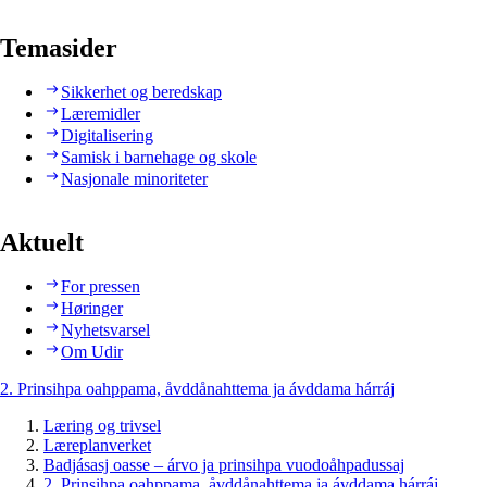
Temasider
Sikkerhet og beredskap
Læremidler
Digitalisering
Samisk i barnehage og skole
Nasjonale minoriteter
Aktuelt
For pressen
Høringer
Nyhetsvarsel
Om Udir
2. Prinsihpa oahppama, åvddånahttema ja ávddama hárráj
Læring og trivsel
Læreplanverket
Badjásasj oasse – árvo ja prinsihpa vuodoåhpadussaj
2. Prinsihpa oahppama, åvddånahttema ja ávddama hárráj