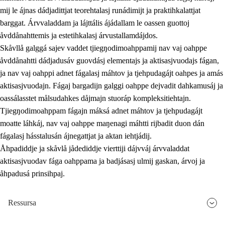
mij le ájnas dádjadittjat teorehtalasj runádimijt ja praktihkalattjat
barggat. Árvvaladdam ja lájttális ájádallam le oassen guottoj
åvddånahttemis ja estetihkalasj árvustallamdájdos.
Skåvllå galggá sajev vaddet tjiegŋodimoahppamij nav vaj oahppe
åvddånahtti dádjadusáv guovdásj elementajs ja aktisasjvuodajs fágan,
ja nav vaj oahppi adnet fágalasj máhtov ja tjehpudagájt oahpes ja amás
aktisasjvuodajn. Fágaj bargadijn galggi oahppe dejvadit dahkamusáj ja
oassálasstet målsudahkes dåjmajn stuoráp kompleksitiehtajn.
Tjiegŋodimoahppam fágajn máksá adnet máhtov ja tjehpudagájt
moatte láhkáj, nav vaj oahppe maŋenagi máhtti rijbadit duon dán
fágalasj hásstalusán ájnegattjat ja aktan iehtjádij.
Åhpadiddje ja skåvlå jådediddje vierttiji dájvváj árvvaladdat
aktisasjvuodav fága oahppama ja badjásasj ulmij gaskan, árvoj ja
åhpadusá prinsihpaj.
Ressursa