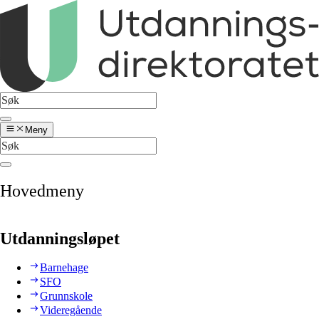
Meny
Hovedmeny
Utdanningsløpet
Barnehage
SFO
Grunnskole
Videregående