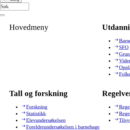
Hovedmeny
Utdanni
Barn
SFO
Grun
Vide
Oppl
Folk
Tall og forskning
Regelve
Forskning
Rege
Statistikk
Rege
Elevundersøkelsen
Tilsy
Foreldreundersøkelsen i barnehage