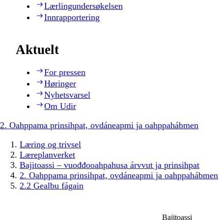
Lærlingundersøkelsen
Innrapportering
Aktuelt
For pressen
Høringer
Nyhetsvarsel
Om Udir
2. Oahppama prinsihpat, ovdáneapmi ja oahppahábmen
Læring og trivsel
Læreplanverket
Bajitoassi – vuođđooahpahusa árvvut ja prinsihpat
2. Oahppama prinsihpat, ovdáneapmi ja oahppahábmen
2.2 Gealbu fágain
Bajitoassi