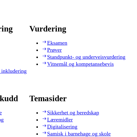
ring
Vurdering
Eksamen
Prøver
Standpunkt- og underveisvurdering
Vitnemål og kompetansebevis
 inkludering
skudd
Temasider
e
Sikkerhet og beredskap
og
Læremidler
Digitalisering
Samisk i barnehage og skole