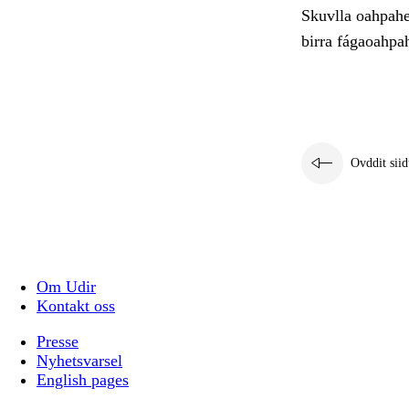
Skuvlla oahpahea
birra fágaoahpah
Ovddit siid
Om Udir
Kontakt oss
Presse
Nyhetsvarsel
English pages