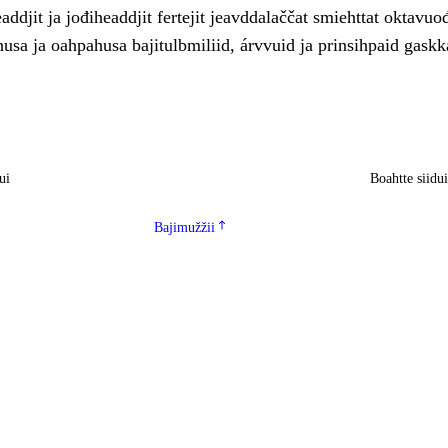
ddjit ja jođiheaddjit fertejit jeavddalaččat smiehttat oktavuo
usa ja oahpahusa bajitulbmiliid, árvvuid ja prinsihpaid gaskk
ui
Boahtte siidu
Bajimužžii