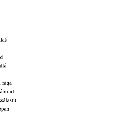
alaš
id
llá
a fága
áhtuid
sálastit
ppan