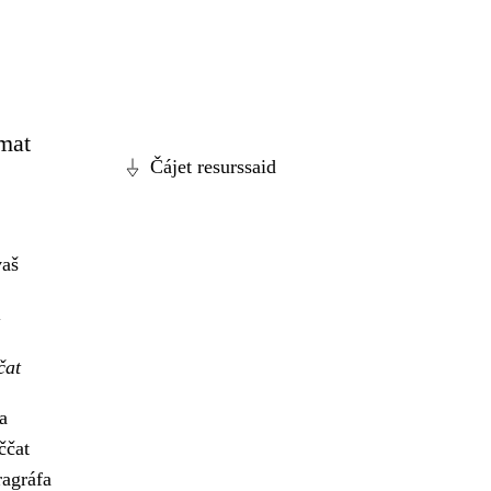
 mat
Čájet resurssaid
vaš
čat
a
ččat
ragráfa