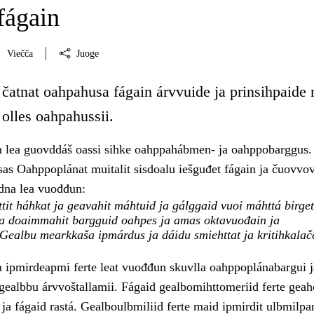
fágain
Viečča
Juoge
 čatnat oahpahusa fágain árvvuide ja prinsihpaide
olles oahpahussii.
 lea guovddáš oassi sihke oahppahábmen- ja oahppobarggus.
s Oahppoplánat muitalit sisdoalu iešguđet fágain ja čuovvo
dna lea vuođđun:
tit háhkat ja geavahit máhtuid ja gálggaid vuoi máhttá birget
ja doaimmahit bargguid oahpes ja amas oktavuođain ja
 Gealbu mearkkaša ipmárdus ja dáidu smiehttat ja kritihkalač
ipmirdeapmi ferte leat vuođđun skuvlla oahppoplánabargui j
 gealbbu árvvoštallamii. Fágaid gealbomihttomeriid ferte geah
 ja fágaid rastá. Gealboulbmiliid ferte maid ipmirdit ulbmilpa