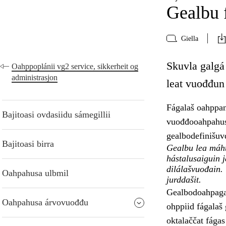
Gealbu 
Giella
Skuvla galgá
Oahppoplánii vg2 service, sikkerheit og
administrasjon
leat vuođđun 
Fágalaš oahppan
Bajitoasi ovdasiidu sámegillii
vuođđooahpahusa
gealbodefinišuv
Bajitoasi birra
Gealbu lea máht
hástalusaiguin 
dilálašvuođain.
Oahpahusa ulbmil
jurddašit.
Gealbodoahpaga 
Oahpahusa árvovuođđu
ohppiid fágalaš
oktalaččat fágas