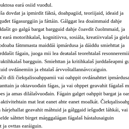
uktosa eará osiid vuođul.
 dovdat ja ipmirdit fáktá, doahpagiid, teoriijaid, ideaid ja
guđet fágasurggiin ja fáttáin. Gálggat lea doaimmaid dahje
ddašit go galgá bargat bargguid dahje čoavdit čuolmmaid, ja
t eará motorihkalaš, kognitiivva, sosiála, kreatiivvalaš ja giel
odoaba fátmmasta maiddái ipmárdusa ja dáiddu smiehttat ja
urddašit fágain, juoga mii lea deaŧalaš teorehtalaš resonneremi
aktihkalaš bargguin. Smiehttan ja kritihkalaš jurddašeapmi gu
tuid ovdánemiin ja ehtalaš árvvoštallannávccaiguin.
čit dili čiekŋalisoahppamii vai oahppit ovdánahttet ipmárdus
nttain ja oktavuođain fágas, ja vai ohppet geavahit fágalaš m
es ja amas dilálašvuođain. Fágain galget oahppit bargat ja oas
aktivitehtain mat leat eanet ahte eanet moalkát. Čiekŋalisoah
hárjehallat geavahit máhtuid ja gálggaid iešguđet láhkái, vai
elde sáhttet birget máŋggalágan fágalaš hástalusaiguin
t ja ovttas earáiguin.