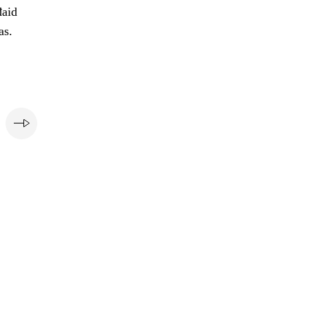
đaid
as.
i