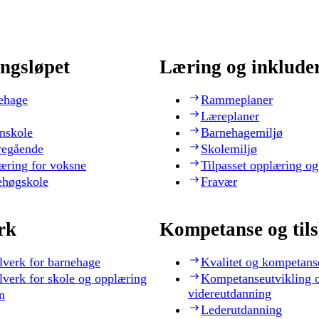
ngsløpet
Læring og inklude
ehage
Rammeplaner
Læreplaner
nskole
Barnehagemiljø
regående
Skolemiljø
æring for voksne
Tilpasset opplæring og
ehøgskole
Fravær
rk
Kompetanse og til
lverk for barnehage
Kvalitet og kompetans
lverk for skole og opplæring
Kompetanseutvikling 
videreutdanning
n
Lederutdanning