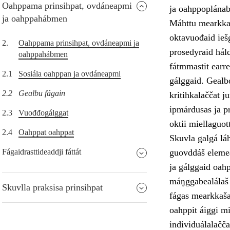
Oahppama prinsihpat, ovdáneapmi
ja oahppoplánab
ja oahppahábmen
Máhttu mearkkaša
oktavuođaid ieš
2.
Oahppama prinsihpat, ovdáneapmi ja
prosedyraid hál
oahppahábmen
fátmmastit earre
2.1
Sosiála oahppan ja ovdáneapmi
gálggaid. Gealb
2.2
Gealbu fágain
kritihkalaččat j
ipmárdusas ja pr
2.3
Vuođđogálggat
oktii miellaguot
2.4
Oahppat oahppat
Skuvla galgá láh
Fágaidrasttideaddji fáttát
guovddáš elemea
ja gálggaid oahp
máŋggabealálaš 
Skuvlla praksisa prinsihpat
fágas mearkkaša 
oahppit áiggi mi
individuálalačča