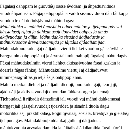
Fágalasj oahppam le guovdásj oasse ávddam- ja åhpadusvidnos
vuodoåhpadusán. Fágaj oahppoplána vaddi sisanov duon dán fáhkaj ja
vuodon le dát definisjåvnnå máhtudagás:
Máhtudahka le máhttet åmastit ja adnet máhtov ja tjehpudagáv vaj
hásstalusáj rijbat ja dahkamusájt tjoavddet oahpes ja amás
aktijvuodajn ja dilijn. Máhtudahka sisadná dádjadusáv ja
máhtukvuodav árvvaladdamijda ja lájttális ájádallamijda.
2.
Prinsihpa oahppama, åvddånahttema ja ávddama hárráj
Máhtudakbuojkuldagáj dádjadus viertti liehket vuodon gå skåvllå le
2.1
Sosiála oahppam ja åvddånibme
barggamin oahppoplánaj ja árvustallamin oahppij fágalasj máhtudagáv.
Fágaj máhtudakulmijn viertti liehket aktisasjvuohta fágaj gaskan ja
2.2
Máhtudahka fágáj hárráj
doarrás fágas fáhkaj. Máhtudakulme vierttiji aj dádjaduvvat
2.3
Vuodulasj tjehpudagá
ulmmeparagráffas ja ietjá åsijs oahppoplánan.
Máhtto merkaj diehtet ja dádjadit diedojt, buojkuldagájt, teorijajt,
2.4
Oahppat oahppat
ájádusájt ja aktisasjvuodajt duon dán fáhkasuorgen ja tiemájn.
Doaresfágalasj tiemá
Tjehpudagá li rijbadit dåmadimij jali vuogij vaj máhtti dahkamusaj
barggat jali gássjelisvuodajt tjoavddet, ja sisadná duola dagu
motorihkalasj, praktihkalasj, kognitijvalasj, sosiála, kreatijva ja gielalasj
tjehpudagáv. Mátudakbuojkuldahkaj gullu aj dádjadus ja
máhtukvuohta árvvaladdamijda ja lájttális ájádallamijda fágáj hárráj,