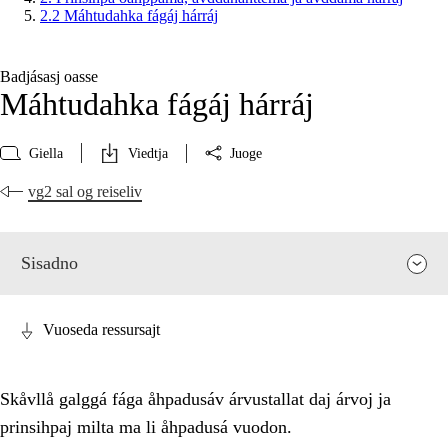
2.2 Máhtudahka fágáj hárráj
Badjásasj oasse
Máhtudahka fágáj hárráj
Giella
Viedtja
Juoge
vg2 sal og reiseliv
Sisadno
Vuoseda ressursajt
Skåvllå galggá fága åhpadusáv árvustallat daj árvoj ja
prinsihpaj milta ma li åhpadusá vuodon.