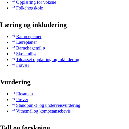
Opplæring for voksne
Folkehøgskole
Læring og inkludering
Rammeplaner
Læreplaner
Barnehagemiljø
Skolemiljø
Tilpasset opplæring og inkludering
Fravær
Vurdering
Eksamen
Prøver
Standpunkt- og underveisvurdering
Vitnemål og kompetansebevis
Tall og forskning