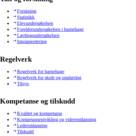
Forskning
Statistikk
Elevundersøkelsen
Foreldreundersøkelsen i barnehage
Lærlingundersøkelsen
Innrapportering
Regelverk
Regelverk for barnehage
Regelverk for skole og opplæring
Tilsyn
Kompetanse og tilskudd
Kvalitet og kompetanse
Kompetanseutvikling og videreutdanning
Lederutdanning
Tilskudd