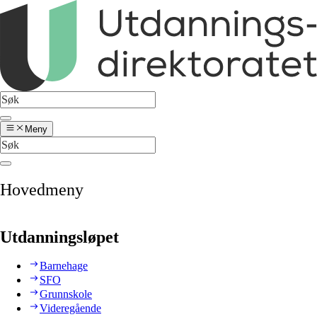
Meny
Hovedmeny
Utdanningsløpet
Barnehage
SFO
Grunnskole
Videregående