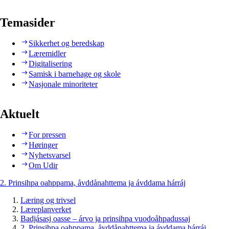
Temasider
Sikkerhet og beredskap
Læremidler
Digitalisering
Samisk i barnehage og skole
Nasjonale minoriteter
Aktuelt
For pressen
Høringer
Nyhetsvarsel
Om Udir
2. Prinsihpa oahppama, åvddånahttema ja ávddama hárráj
Læring og trivsel
Læreplanverket
Badjásasj oasse – árvo ja prinsihpa vuodoåhpadussaj
2. Prinsihpa oahppama, åvddånahttema ja ávddama hárráj