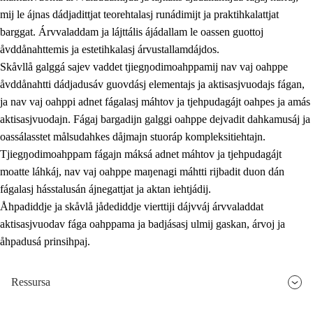
mij le ájnas dádjadittjat teorehtalasj runádimijt ja praktihkalattjat
barggat. Árvvaladdam ja lájttális ájádallam le oassen guottoj
åvddånahttemis ja estetihkalasj árvustallamdájdos.
Skåvllå galggá sajev vaddet tjiegŋodimoahppamij nav vaj oahppe
åvddånahtti dádjadusáv guovdásj elementajs ja aktisasjvuodajs fágan,
ja nav vaj oahppi adnet fágalasj máhtov ja tjehpudagájt oahpes ja amás
aktisasjvuodajn. Fágaj bargadijn galggi oahppe dejvadit dahkamusáj ja
oassálasstet målsudahkes dåjmajn stuoráp kompleksitiehtajn.
Tjiegŋodimoahppam fágajn máksá adnet máhtov ja tjehpudagájt
moatte láhkáj, nav vaj oahppe maŋenagi máhtti rijbadit duon dán
fágalasj hásstalusán ájnegattjat ja aktan iehtjádij.
Åhpadiddje ja skåvlå jådediddje vierttiji dájvváj árvvaladdat
aktisasjvuodav fága oahppama ja badjásasj ulmij gaskan, árvoj ja
åhpadusá prinsihpaj.
Ressursa