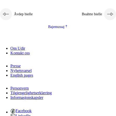
Åvdep bielle
Boahtte bielle
Bajemussaj
Om Udir
Kontakt oss
Presse
Nyhetsvarsel
English pages
Personvern
Tilgjengelighetserklæring
Informasjonskapsler
Facebook
LinkedIn