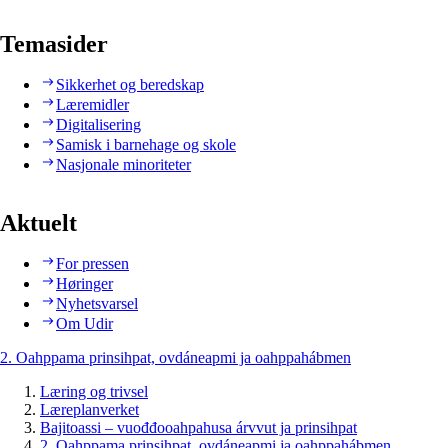
Temasider
Sikkerhet og beredskap
Læremidler
Digitalisering
Samisk i barnehage og skole
Nasjonale minoriteter
Aktuelt
For pressen
Høringer
Nyhetsvarsel
Om Udir
2. Oahppama prinsihpat, ovdáneapmi ja oahppahábmen
Læring og trivsel
Læreplanverket
Bajitoassi – vuođđooahpahusa árvvut ja prinsihpat
2. Oahppama prinsihpat, ovdáneapmi ja oahppahábmen