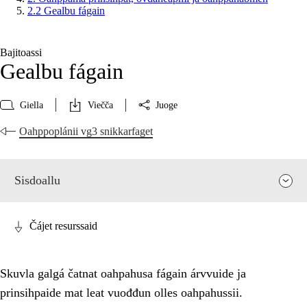
2.2 Gealbu fágain
Bajitoassi
Gealbu fágain
Giella
Viečča
Juoge
Oahppoplánii vg3 snikkarfaget
Sisdoallu
Čájet resurssaid
Skuvla galgá čatnat oahpahusa fágain árvvuide ja
prinsihpaide mat leat vuođđun olles oahpahussii.