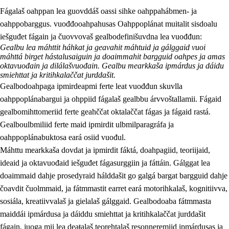
Fágalaš oahppan lea guovddáš oassi sihke oahppahábmen- ja
oahppobarggus. vuođđooahpahusas Oahppoplánat muitalit sisdoalu
iešguđet fágain ja čuovvovaš gealbodefinišuvdna lea vuođđun:
Gealbu lea máhttit háhkat ja geavahit máhtuid ja gálggaid vuoi
máhttá birget hástalusaiguin ja doaimmahit bargguid oahpes ja amas
oktavuođain ja dilálašvuođain. Gealbu mearkkaša ipmárdus ja dáidu
smiehttat ja kritihkalaččat jurddašit.
2.
Oahppama prinsihpat, ovdáneapmi ja oahppahábmen
Gealbodoahpaga ipmirdeapmi ferte leat vuođđun skuvlla
2.1
Sosiála oahppan ja ovdáneapmi
oahppoplánabargui ja ohppiid fágalaš gealbbu árvvoštallamii. Fágaid
gealbomihttomeriid ferte geahččat oktalaččat fágas ja fágaid rastá.
2.2
Gealbu fágain
Gealboulbmiliid ferte maid ipmirdit ulbmilparagráfa ja
2.3
Vuođđogálggat
oahppoplánabuktosa eará osiid vuođul.
Máhttu mearkkaša dovdat ja ipmirdit fáktá, doahpagiid, teoriijaid,
2.4
Oahppat oahppat
ideaid ja oktavuođaid iešguđet fágasurggiin ja fáttáin. Gálggat lea
Fágaidrasttideaddji fáttát
doaimmaid dahje prosedyraid hálddašit go galgá bargat bargguid dahje
čoavdit čuolmmaid, ja fátmmastit earret eará motorihkalaš, kognitiivva,
sosiála, kreatiivvalaš ja gielalaš gálggaid. Gealbodoaba fátmmasta
maiddái ipmárdusa ja dáiddu smiehttat ja kritihkalaččat jurddašit
fágain, juoga mii lea deaŧalaš teorehtalaš resonneremiid ipmárdusas ja