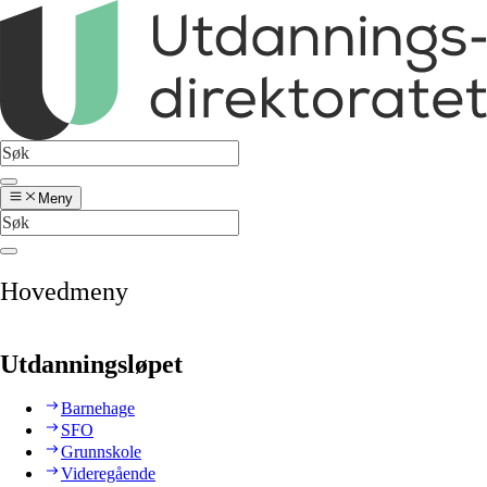
Meny
Hovedmeny
Utdanningsløpet
Barnehage
SFO
Grunnskole
Videregående