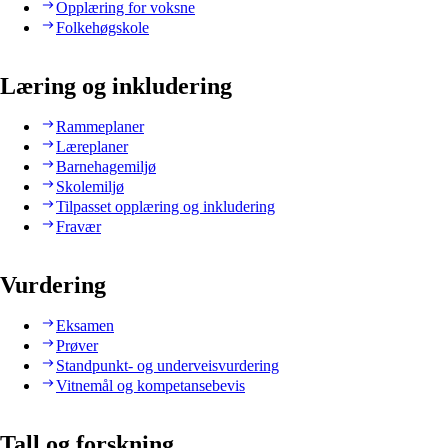
Opplæring for voksne
Folkehøgskole
Læring og inkludering
Rammeplaner
Læreplaner
Barnehagemiljø
Skolemiljø
Tilpasset opplæring og inkludering
Fravær
Vurdering
Eksamen
Prøver
Standpunkt- og underveisvurdering
Vitnemål og kompetansebevis
Tall og forskning