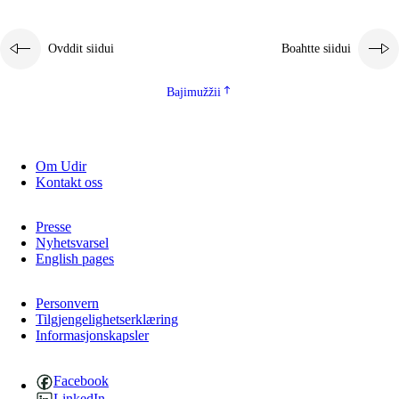
Ovddit siidui
Boahtte siidui
Bajimužžii
Om Udir
Kontakt oss
Presse
Nyhetsvarsel
English pages
Personvern
Tilgjengelighetserklæring
Informasjonskapsler
Facebook
LinkedIn