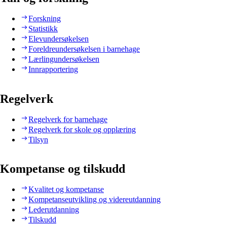
Forskning
Statistikk
Elevundersøkelsen
Foreldreundersøkelsen i barnehage
Lærlingundersøkelsen
Innrapportering
Regelverk
Regelverk for barnehage
Regelverk for skole og opplæring
Tilsyn
Kompetanse og tilskudd
Kvalitet og kompetanse
Kompetanseutvikling og videreutdanning
Lederutdanning
Tilskudd