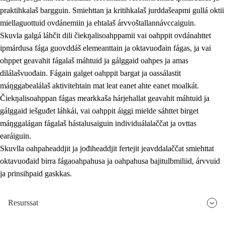
praktihkalaš bargguin. Smiehttan ja kritihkalaš jurddašeapmi gullá oktii
miellaguottuid ovdánemiin ja ehtalaš árvvoštallannávccaiguin.
Skuvla galgá láhčit dili čiekŋalisoahppamii vai oahppit ovdánahttet
ipmárdusa fága guovddáš elemeanttain ja oktavuođain fágas, ja vai
ohppet geavahit fágalaš máhtuid ja gálggaid oahpes ja amas
dilálašvuođain. Fágain galget oahppit bargat ja oassálastit
máŋggabealálaš aktivitehtain mat leat eanet ahte eanet moalkát.
Čiekŋalisoahppan fágas mearkkaša hárjehallat geavahit máhtuid ja
gálggaid iešguđet láhkái, vai oahppit áiggi mielde sáhttet birget
máŋggalágan fágalaš hástalusaiguin individuálalaččat ja ovttas
earáiguin.
Skuvlla oahpaheaddjit ja jođiheaddjit fertejit jeavddalaččat smiehttat
oktavuođaid birra fágaoahpahusa ja oahpahusa bajitulbmiliid, árvvuid
ja prinsihpaid gaskkas.
Resurssat