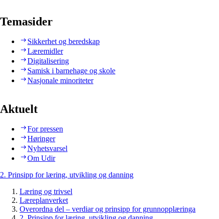
Temasider
Sikkerhet og beredskap
Læremidler
Digitalisering
Samisk i barnehage og skole
Nasjonale minoriteter
Aktuelt
For pressen
Høringer
Nyhetsvarsel
Om Udir
2. Prinsipp for læring, utvikling og danning
Læring og trivsel
Læreplanverket
Overordna del – verdiar og prinsipp for grunnopplæringa
2. Prinsipp for læring, utvikling og danning