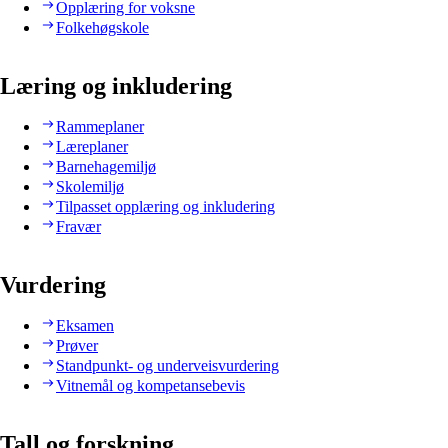
Opplæring for voksne
Folkehøgskole
Læring og inkludering
Rammeplaner
Læreplaner
Barnehagemiljø
Skolemiljø
Tilpasset opplæring og inkludering
Fravær
Vurdering
Eksamen
Prøver
Standpunkt- og underveisvurdering
Vitnemål og kompetansebevis
Tall og forskning