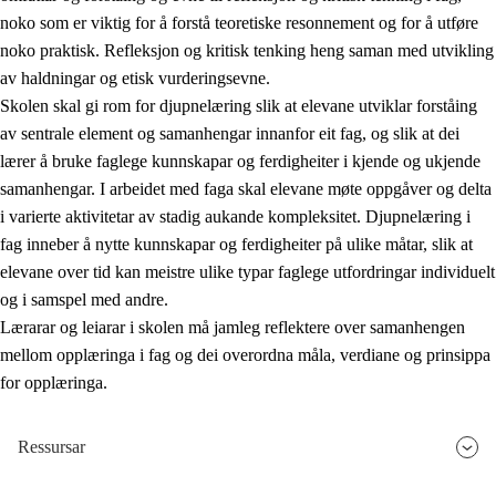
noko som er viktig for å forstå teoretiske resonnement og for å utføre
noko praktisk. Refleksjon og kritisk tenking heng saman med utvikling
av haldningar og etisk vurderingsevne.
Skolen skal gi rom for djupnelæring slik at elevane utviklar forståing
av sentrale element og samanhengar innanfor eit fag, og slik at dei
lærer å bruke faglege kunnskapar og ferdigheiter i kjende og ukjende
samanhengar. I arbeidet med faga skal elevane møte oppgåver og delta
i varierte aktivitetar av stadig aukande kompleksitet. Djupnelæring i
fag inneber å nytte kunnskapar og ferdigheiter på ulike måtar, slik at
elevane over tid kan meistre ulike typar faglege utfordringar individuelt
og i samspel med andre.
Lærarar og leiarar i skolen må jamleg reflektere over samanhengen
mellom opplæringa i fag og dei overordna måla, verdiane og prinsippa
for opplæringa.
Ressursar