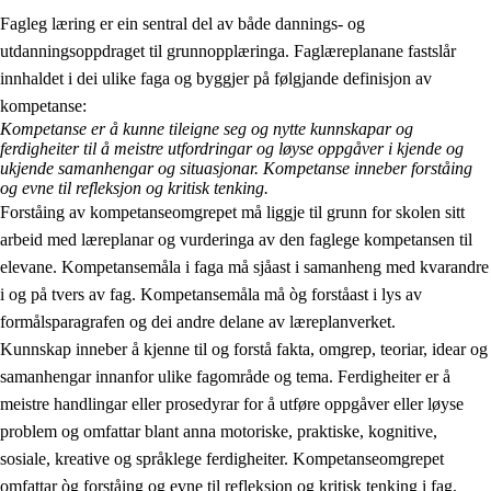
Fagleg læring er ein sentral del av både dannings- og
utdanningsoppdraget til grunnopplæringa. Faglæreplanane fastslår
innhaldet i dei ulike faga og byggjer på følgjande definisjon av
kompetanse:
Kompetanse er å kunne tileigne seg og nytte kunnskapar og
ferdigheiter til å meistre utfordringar og løyse oppgåver i kjende og
2.
Prinsipp for læring, utvikling og danning
ukjende samanhengar og situasjonar. Kompetanse inneber forståing
og evne til refleksjon og kritisk tenking.
2.1
Sosial læring og utvikling
Forståing av kompetanseomgrepet må liggje til grunn for skolen sitt
arbeid med læreplanar og vurderinga av den faglege kompetansen til
2.2
Kompetanse i faga
elevane. Kompetansemåla i faga må sjåast i samanheng med kvarandre
2.3
Grunnleggjande ferdigheiter
i og på tvers av fag. Kompetansemåla må òg forståast i lys av
formålsparagrafen og dei andre delane av læreplanverket.
2.4
Å lære å lære
Kunnskap inneber å kjenne til og forstå fakta, omgrep, teoriar, idear og
Tverrfaglege tema
samanhengar innanfor ulike fagområde og tema. Ferdigheiter er å
meistre handlingar eller prosedyrar for å utføre oppgåver eller løyse
problem og omfattar blant anna motoriske, praktiske, kognitive,
sosiale, kreative og språklege ferdigheiter. Kompetanseomgrepet
omfattar òg forståing og evne til refleksjon og kritisk tenking i fag,