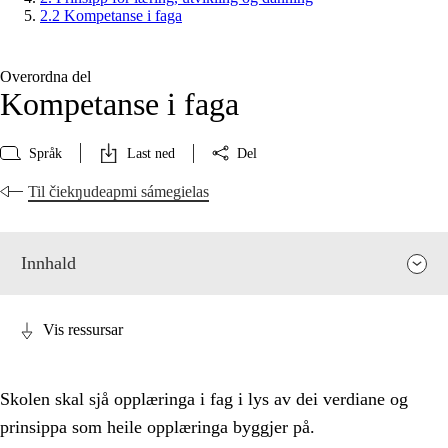
2.2 Kompetanse i faga
Overordna del
Kompetanse i faga
Språk
Last ned
Del
Til čiekŋudeapmi sámegielas
Innhald
Vis ressursar
Skolen skal sjå opplæringa i fag i lys av dei verdiane og
prinsippa som heile opplæringa byggjer på.