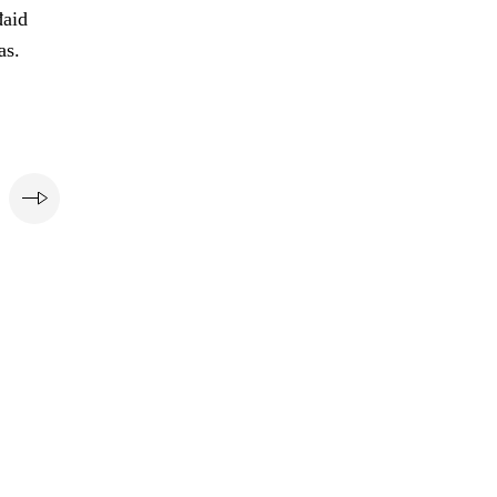
đaid
as.
i