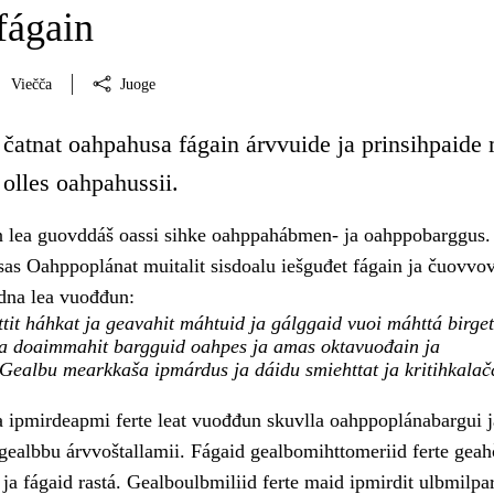
fágain
Viečča
Juoge
 čatnat oahpahusa fágain árvvuide ja prinsihpaide
olles oahpahussii.
 lea guovddáš oassi sihke oahppahábmen- ja oahppobarggus.
s Oahppoplánat muitalit sisdoalu iešguđet fágain ja čuovvo
dna lea vuođđun:
tit háhkat ja geavahit máhtuid ja gálggaid vuoi máhttá birget
ja doaimmahit bargguid oahpes ja amas oktavuođain ja
 Gealbu mearkkaša ipmárdus ja dáidu smiehttat ja kritihkalač
ipmirdeapmi ferte leat vuođđun skuvlla oahppoplánabargui j
 gealbbu árvvoštallamii. Fágaid gealbomihttomeriid ferte geah
 ja fágaid rastá. Gealboulbmiliid ferte maid ipmirdit ulbmilpa