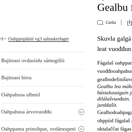
Gealbu 
Giella
Skuvla galgá
Oahppoplánii vg3 salmakerfaget
leat vuođđun 
Bajitoasi ovdasiidu sámegillii
Fágalaš oahppan
vuođđooahpahusa
Bajitoasi birra
gealbodefinišuv
Gealbu lea máht
hástalusaiguin 
Oahpahusa ulbmil
dilálašvuođain.
jurddašit.
Oahpahusa árvovuođđu
Gealbodoahpaga 
ohppiid fágalaš
Oahppama prinsihpat, ovdáneapmi
oktalaččat fágas