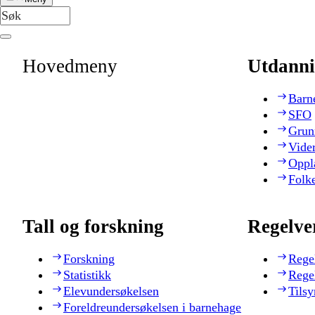
Hovedmeny
Utdanni
Barn
SFO
Grun
Vide
Oppl
Folk
Tall og forskning
Regelve
Forskning
Rege
Statistikk
Rege
Elevundersøkelsen
Tilsy
Foreldreundersøkelsen i barnehage