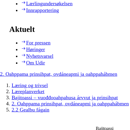
Lærlingundersøkelsen
Innrapportering
Aktuelt
For pressen
Høringer
Nyhetsvarsel
Om Udir
2. Oahppama prinsihpat, ovdáneapmi ja oahppahábmen
Læring og trivsel
Læreplanverket
Bajitoassi – vuođđooahpahusa árvvut ja prinsihpat
2. Oahppama prinsihpat, ovdáneapmi ja oahppahábmen
2.2 Gealbu fágain
Bajitoassi