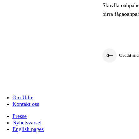
Skuvlla oahpahea
birra fágaoahpah
Ovddit siid
Om Udir
Kontakt oss
Presse
Nyhetsvarsel
English pages