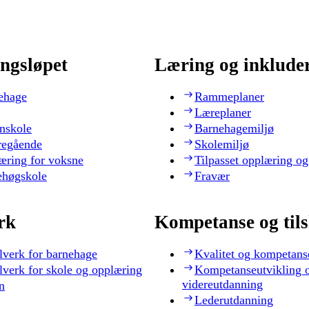
ngsløpet
Læring og inklude
ehage
Rammeplaner
Læreplaner
nskole
Barnehagemiljø
regående
Skolemiljø
æring for voksne
Tilpasset opplæring og
ehøgskole
Fravær
rk
Kompetanse og til
lverk for barnehage
Kvalitet og kompetans
lverk for skole og opplæring
Kompetanseutvikling 
videreutdanning
n
Lederutdanning