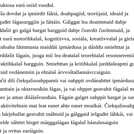
uktosa eará osiid vuođul.
 dovdat ja ipmirdit fáktá, doahpagiid, teoriijaid, ideaid ja
guđet fágasurggiin ja fáttáin. Gálggat lea doaimmaid dahje
ddašit go galgá bargat bargguid dahje čoavdit čuolmmaid, ja
t eará motorihkalaš, kognitiivva, sosiála, kreatiivvalaš ja giel
odoaba fátmmasta maiddái ipmárdusa ja dáiddu smiehttat ja
urddašit fágain, juoga mii lea deaŧalaš teorehtalaš resonneremi
aktihkalaš bargguin. Smiehttan ja kritihkalaš jurddašeapmi gu
tuid ovdánemiin ja ehtalaš árvvoštallannávccaiguin.
čit dili čiekŋalisoahppamii vai oahppit ovdánahttet ipmárdus
nttain ja oktavuođain fágas, ja vai ohppet geavahit fágalaš m
es ja amas dilálašvuođain. Fágain galget oahppit bargat ja oas
aktivitehtain mat leat eanet ahte eanet moalkát. Čiekŋalisoah
hárjehallat geavahit máhtuid ja gálggaid iešguđet láhkái, vai
elde sáhttet birget máŋggalágan fágalaš hástalusaiguin
t ja ovttas earáiguin.