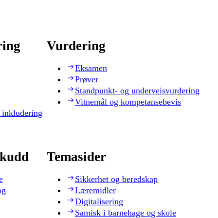
ring
Vurdering
Eksamen
Prøver
Standpunkt- og underveisvurdering
Vitnemål og kompetansebevis
 inkludering
skudd
Temasider
e
Sikkerhet og beredskap
og
Læremidler
Digitalisering
Samisk i barnehage og skole