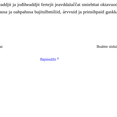
ddjit ja jođiheaddjit fertejit jeavddalaččat smiehttat oktavuo
usa ja oahpahusa bajitulbmiliid, árvvuid ja prinsihpaid gaskk
ui
Boahtte siidu
Bajimužžii