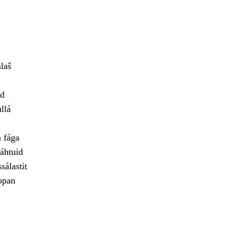
alaš
id
llá
a fága
áhtuid
sálastit
ppan