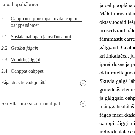
ja oahppahábmen
ja oahppoplánab
Máhttu mearkkaša
2.
Oahppama prinsihpat, ovdáneapmi ja
oktavuođaid ieš
oahppahábmen
prosedyraid hál
2.1
Sosiála oahppan ja ovdáneapmi
fátmmastit earre
gálggaid. Gealb
2.2
Gealbu fágain
kritihkalaččat j
2.3
Vuođđogálggat
ipmárdusas ja pr
2.4
Oahppat oahppat
oktii miellaguot
Skuvla galgá láh
Fágaidrasttideaddji fáttát
guovddáš elemea
ja gálggaid oahp
Skuvlla praksisa prinsihpat
máŋggabealálaš 
fágas mearkkaša 
oahppit áiggi mi
individuálalačča