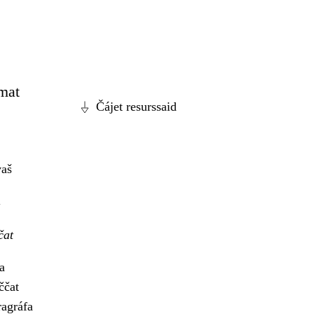
 mat
Čájet resurssaid
vaš
čat
a
ččat
ragráfa