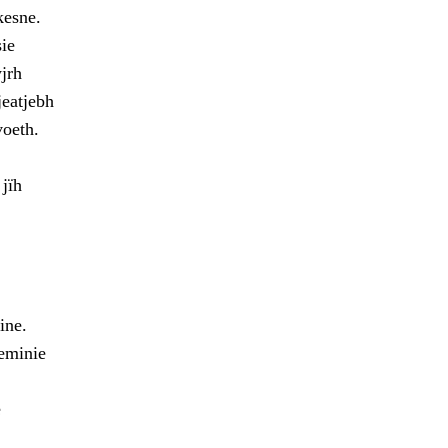
kesne.
ie
jrh
jeatjebh
voeth.
jïh
ine.
oeminie
e