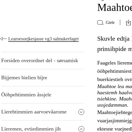
Maahtoe
Gïele
Skuvle edtja
Learoesoejkesjasse vg3 salmakerfaget
prinsihpide 
Forsiden overordnet del - sørsamisk
Faageles lïerem
ööhpehtimmiesti
Bijjemes bielien bïjre
buerkiestieh ov
Maahtoe lea mae
haestemh haalve
Ööhpehtimmien åssjele
tsiehkine. Maaht
ussjedæmman.
Lïerehtimmien aarvoevåarome
Maahtoejiehtege
vuarjasjimmiejg
Lïeremen, evtiedimmien jïh
ektesne vuejnedh