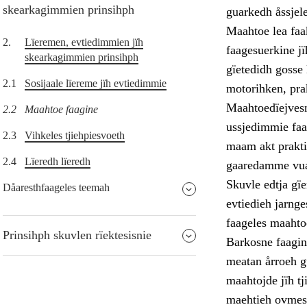
skearkagimmien prinsihph
guarkedh åssjele
Maahtoe lea faak
2.
Lïeremen, evtiedimmien jïh
faagesuerkine j
skearkagimmien prinsihph
gïetedidh gosse
2.1
Sosijaale lïereme jïh evtiedimmie
motorihken, prak
Maahtoedïejvesn
2.2
Maahtoe faagine
ussjedimmie faa
2.3
Vihkeles tjiehpiesvoeth
maam akt prakti
2.4
Lïeredh lïeredh
gaaredamme vuaj
Skuvle edtja gï
Dåaresthfaageles teemah
evtiedieh jarnge
faageles maahto
Prinsihph skuvlen rïektesisnie
Barkosne faagine
meatan årroeh g
maahtojde jïh tj
maehtieh ovmess