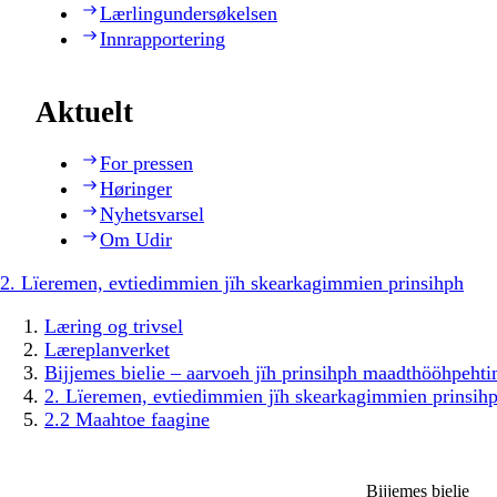
Lærlingundersøkelsen
Innrapportering
Aktuelt
For pressen
Høringer
Nyhetsvarsel
Om Udir
2. Lïeremen, evtiedimmien jïh skearkagimmien prinsihph
Læring og trivsel
Læreplanverket
Bijjemes bielie – aarvoeh jïh prinsihph maadthööhpeh
2. Lïeremen, evtiedimmien jïh skearkagimmien prinsih
2.2 Maahtoe faagine
Bijjemes bielie