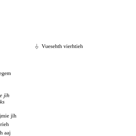
Vuesehth vierhtieh
vegem
e jïh
hks
jmie jïh
rieh
h aaj