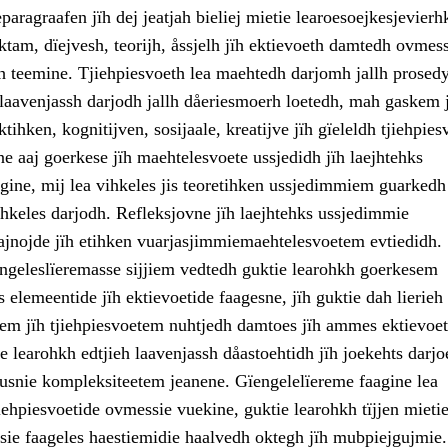
paragraafen jïh dej jeatjah bieliej mietie learoesoejkesjevierh
tam, dïejvesh, teorijh, åssjelh jïh ektievoeth damtedh ovmess
ïh teemine. Tjiehpiesvoeth lea maehtedh darjomh jallh prosedy
 laavenjassh darjodh jallh dåeriesmoerh loetedh, mah gaskem 
tihken, kognitijven, sosijaale, kreatijve jïh gïeleldh tjiehpies
e aaj goerkese jïh maehtelesvoete ussjedidh jïh laejhtehks
gine, mij lea vihkeles jis teoretihken ussjedimmiem guarkedh 
hkeles darjodh. Refleksjovne jïh laejhtehks ussjedimmie
nojde jïh etihken vuarjasjimmiemaehtelesvoetem evtiedidh.
engeleslïeremasse sijjiem vedtedh guktie learohkh goerkesem
s elemeentide jïh ektievoetide faagesne, jïh guktie dah lierieh
em jïh tjiehpiesvoetem nuhtjedh damtoes jïh ammes ektievoet
 learohkh edtjieh laavenjassh dåastoehtidh jïh joekehts darj
usnie kompleksiteetem jeanene. Gïengelelïereme faagine lea
iehpiesvoetide ovmessie vuekine, guktie learohkh tïjjen mieti
ie faageles haestiemidie haalvedh oktegh jïh mubpiejgujmie.