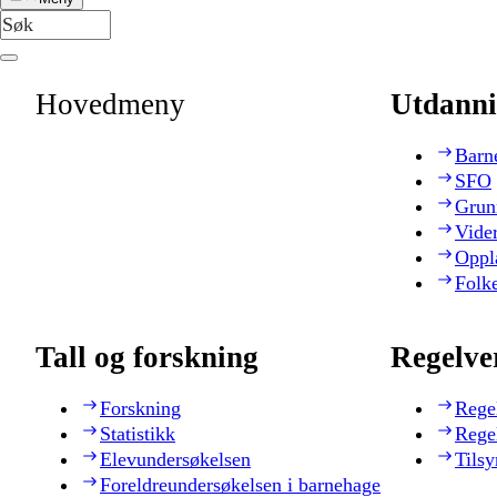
Hovedmeny
Utdanni
Barn
SFO
Grun
Vide
Oppl
Folk
Tall og forskning
Regelve
Forskning
Rege
Statistikk
Rege
Elevundersøkelsen
Tilsy
Foreldreundersøkelsen i barnehage