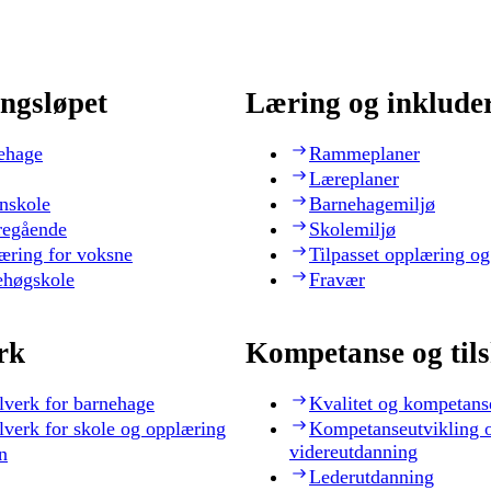
ngsløpet
Læring og inklude
ehage
Rammeplaner
Læreplaner
nskole
Barnehagemiljø
regående
Skolemiljø
æring for voksne
Tilpasset opplæring og
ehøgskole
Fravær
rk
Kompetanse og til
lverk for barnehage
Kvalitet og kompetans
lverk for skole og opplæring
Kompetanseutvikling 
videreutdanning
n
Lederutdanning