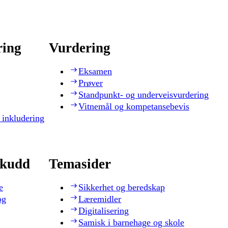
ring
Vurdering
Eksamen
Prøver
Standpunkt- og underveisvurdering
Vitnemål og kompetansebevis
 inkludering
skudd
Temasider
e
Sikkerhet og beredskap
og
Læremidler
Digitalisering
Samisk i barnehage og skole