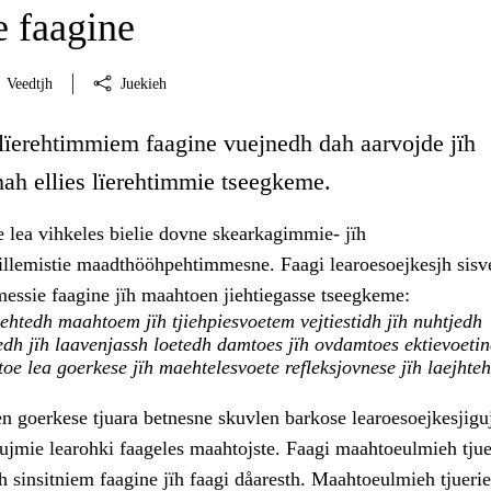
 faagine
Veedtjh
Juekieh
 lïerehtimmiem faagine vuejnedh dah aarvojde jïh
mah ellies lïerehtimmie tseegkeme.
e lea vihkeles bielie dovne skearkagimmie- jïh
llemistie maadthööhpehtimmesne. Faagi learoesoejkesjh sis
messie faagine jïh maahtoen jiehtiegasse tseegkeme:
htedh maahtoem jïh tjiehpiesvoetem vejtiestidh jïh nuhtjedh
dh jïh laavenjassh loetedh damtoes jïh ovdamtoes ektievoetin
oe lea goerkese jïh maehtelesvoete refleksjovnese jïh laejhte
n goerkese tjuara betnesne skuvlen barkose learoesoejkesjigu
ujmie learohki faageles maahtojste. Faagi maahtoeulmieh tjue
 sinsitniem faagine jïh faagi dåaresth. Maahtoeulmieh tjuerie