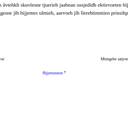
 åvtehkh skuvlesne tjuerieh jaabnan ussjedidh ektievoeten bïj
gesne jïh bijjemes ulmieh, aarvoeh jïh lïerehtimmien prinsih
roe
Minngebe sæjro
Bijjemassese