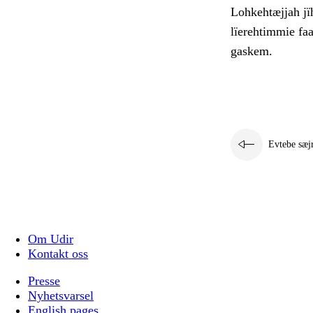
Lohkehtæjjah jïh
lïerehtimmie faa
gaskem.
Evtebe sæj
Om Udir
Kontakt oss
Presse
Nyhetsvarsel
English pages