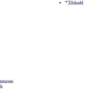
Tilskudd
timmesne
ph