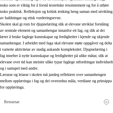
noko som er viktig for å forstå teoretiske resonnement og for å utføre
noko praktisk. Refleksjon og kritisk tenking heng saman med utvikling
av haldningar og etisk vurderingsevne.
Skolen skal gi rom for djupnelæring slik at elevane utviklar forståing
av sentrale element og samanhengar innanfor eit fag, og slik at dei
lærer å bruke faglege kunnskapar og ferdigheiter i kjende og ukjende
samanhengar. I arbeidet med faga skal elevane møte oppgåver og delta
i varierte aktivitetar av stadig aukande kompleksitet. Djupnelæring i
fag inneber å nytte kunnskapar og ferdigheiter på ulike måtar, slik at
elevane over tid kan meistre ulike typar faglege utfordringar individuelt
og i samspel med andre.
Lærarar og leiarar i skolen må jamleg reflektere over samanhengen
mellom opplæringa i fag og dei overordna måla, verdiane og prinsippa
for opplæringa.
Ressursar