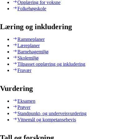
Opplæring for voksne
Folkehøgskole
Læring og inkludering
Rammeplaner
Læreplaner
Barnehagemiljø
Skolemiljø
Tilpasset opplæring og inkludering
Fravær
Vurdering
Eksamen
Prøver
Standpunkt- og underveisvurdering
Vitnemål og kompetansebevis
Tall og forskning