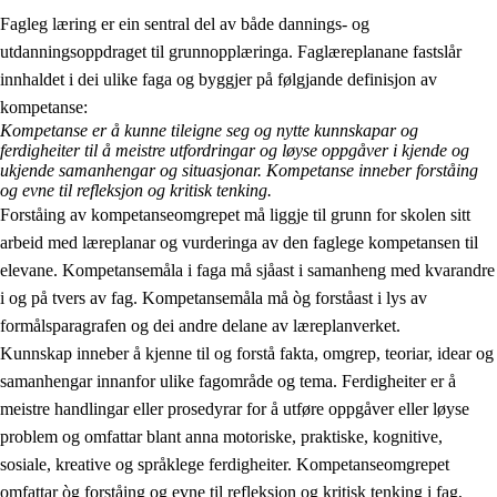
Fagleg læring er ein sentral del av både dannings- og
utdanningsoppdraget til grunnopplæringa. Faglæreplanane fastslår
innhaldet i dei ulike faga og byggjer på følgjande definisjon av
kompetanse:
Kompetanse er å kunne tileigne seg og nytte kunnskapar og
ferdigheiter til å meistre utfordringar og løyse oppgåver i kjende og
2.
Prinsipp for læring, utvikling og danning
ukjende samanhengar og situasjonar. Kompetanse inneber forståing
og evne til refleksjon og kritisk tenking.
2.1
Sosial læring og utvikling
Forståing av kompetanseomgrepet må liggje til grunn for skolen sitt
arbeid med læreplanar og vurderinga av den faglege kompetansen til
2.2
Kompetanse i faga
elevane. Kompetansemåla i faga må sjåast i samanheng med kvarandre
2.3
Grunnleggjande ferdigheiter
i og på tvers av fag. Kompetansemåla må òg forståast i lys av
formålsparagrafen og dei andre delane av læreplanverket.
2.4
Å lære å lære
Kunnskap inneber å kjenne til og forstå fakta, omgrep, teoriar, idear og
Tverrfaglege tema
samanhengar innanfor ulike fagområde og tema. Ferdigheiter er å
meistre handlingar eller prosedyrar for å utføre oppgåver eller løyse
problem og omfattar blant anna motoriske, praktiske, kognitive,
sosiale, kreative og språklege ferdigheiter. Kompetanseomgrepet
omfattar òg forståing og evne til refleksjon og kritisk tenking i fag,