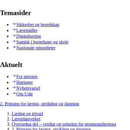
Temasider
Sikkerhet og beredskap
Læremidler
Digitalisering
Samisk i barnehage og skole
Nasjonale minoriteter
Aktuelt
For pressen
Høringer
Nyhetsvarsel
Om Udir
2. Prinsipp for læring, utvikling og danning
Læring og trivsel
Læreplanverket
Overordna del – verdiar og prinsipp for grunnopplæringa
2. Prinsipp for læring, utvikling og danning