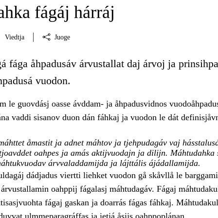
hka fágáj hárráj
Viedtja
Juoge
á fága åhpadusáv árvustallat daj árvoj ja prinsihpa
åhpadusá vuodon.
am le guovdásj oasse ávddam- ja åhpadusvidnos vuodoåhpadu
na vaddi sisanov duon dán fáhkaj ja vuodon le dát definisjåv
áhttet åmastit ja adnet máhtov ja tjehpudagáv vaj hásstalusá
tjoavddet oahpes ja amás aktijvuodajn ja dilijn. Máhtudahka 
áhtukvuodav árvvaladdamijda ja lájttális ájádallamijda.
dagáj dádjadus viertti liehket vuodon gå skåvllå le barggam
 árvustallamin oahppij fágalasj máhtudagáv. Fágaj máhtudaku
aktisasjvuohta fágaj gaskan ja doarrás fágas fáhkaj. Máhtudak
jaduvvat ulmmeparagráffas ja ietjá åsijs oahppoplánan.