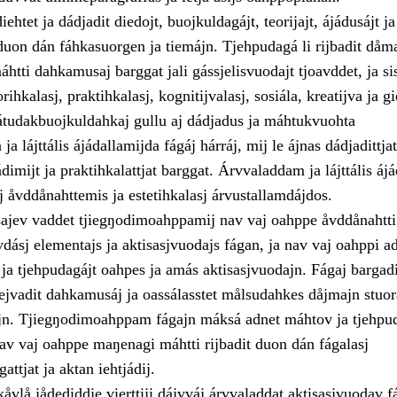
ehtet ja dádjadit diedojt, buojkuldagájt, teorijajt, ájádusájt ja
 duon dán fáhkasuorgen ja tiemájn. Tjehpudagá li rijbadit dåm
máhtti dahkamusaj barggat jali gássjelisvuodajt tjoavddet, ja s
hkalasj, praktihkalasj, kognitijvalasj, sosiála, kreatijva ja gi
tudakbuojkuldahkaj gullu aj dádjadus ja máhtukvuohta
a lájttális ájádallamijda fágáj hárráj, mij le ájnas dádjadittjat
ádimijt ja praktihkalattjat barggat. Árvvaladdam ja lájttális áj
j åvddånahttemis ja estetihkalasj árvustallamdájdos.
sajev vaddet tjiegŋodimoahppamij nav vaj oahppe åvddånahtti
ásj elementajs ja aktisasjvuodajs fágan, ja nav vaj oahppi a
ja tjehpudagájt oahpes ja amás aktisasjvuodajn. Fágaj bargad
ejvadit dahkamusáj ja oassálasstet målsudahkes dåjmajn stuo
jn. Tjiegŋodimoahppam fágajn máksá adnet máhtov ja tjehpud
nav vaj oahppe maŋenagi máhtti rijbadit duon dán fágalasj
attjat ja aktan iehtjádij.
åvlå jådediddje vierttiji dájvváj árvvaladdat aktisasjvuodav f