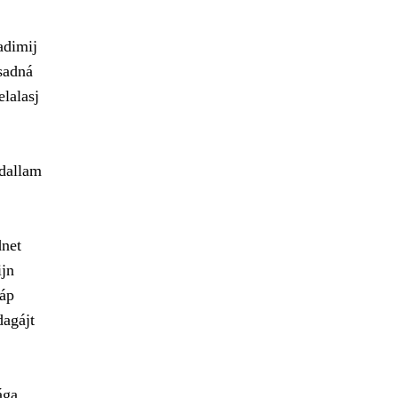
adimij
isadná
elalasj
ádallam
dnet
ijn
ráp
agájt
ága