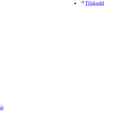
Tilskudd
áj