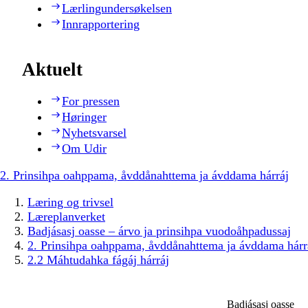
Lærlingundersøkelsen
Innrapportering
Aktuelt
For pressen
Høringer
Nyhetsvarsel
Om Udir
2. Prinsihpa oahppama, åvddånahttema ja ávddama hárráj
Læring og trivsel
Læreplanverket
Badjásasj oasse – árvo ja prinsihpa vuodoåhpadussaj
2. Prinsihpa oahppama, åvddånahttema ja ávddama hárr
2.2 Máhtudahka fágáj hárráj
Badjásasj oasse