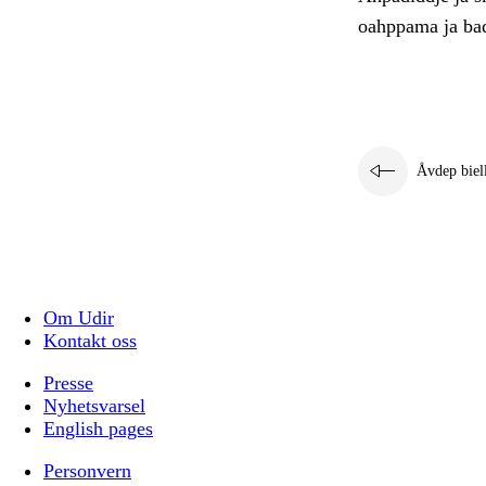
oahppama ja badj
Åvdep biel
Om Udir
Kontakt oss
Presse
Nyhetsvarsel
English pages
Personvern