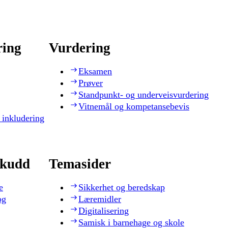
ring
Vurdering
Eksamen
Prøver
Standpunkt- og underveisvurdering
Vitnemål og kompetansebevis
 inkludering
skudd
Temasider
e
Sikkerhet og beredskap
og
Læremidler
Digitalisering
Samisk i barnehage og skole