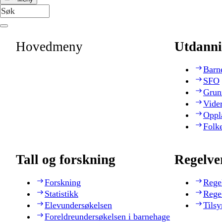
Hovedmeny
Utdanni
Barn
SFO
Grun
Vide
Oppl
Folk
Tall og forskning
Regelve
Forskning
Rege
Statistikk
Rege
Elevundersøkelsen
Tilsy
Foreldreundersøkelsen i barnehage