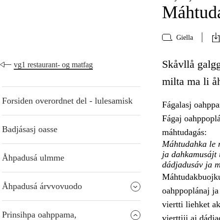
Máhtuda
Giella
Skåvllå galgg
vg1 restaurant- og matfag
milta ma li 
Forsiden overordnet del - lulesamisk
Fágalasj oahpp
Fágaj oahppoplá
Badjásasj oasse
máhtudagás:
Máhtudahka le m
ja dahkamusájt 
Åhpadusá ulmme
dádjadusáv ja m
Máhtudakbuojkul
Åhpadusá árvvovuodo
oahppoplánaj ja
viertti liehket 
Prinsihpa oahppama,
vierttiji aj dád