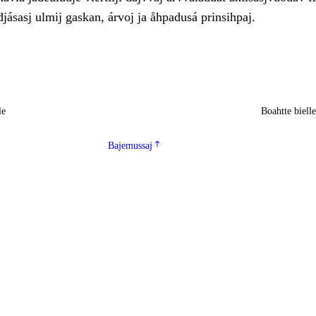
ásasj ulmij gaskan, árvoj ja åhpadusá prinsihpaj.
le
Boahtte biell
Bajemussaj