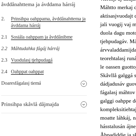
åvddånahttema ja ávddama hárráj
Máhtto merkaj di
aktisasjvuodajt
2.
Prinsihpa oahppama, åvddånahttema ja
jali vuogij vaj 
ávddama hárráj
duola dagu motori
2.1
Sosiála oahppam ja åvddånibme
tjehpudagáv. Má
2.2
Máhtudahka fágáj hárráj
árvvaladdamijda j
teorehtalasj run
2.3
Vuodulasj tjehpudagá
le oassen guotto
2.4
Oahppat oahppat
Skåvllå galggá 
Doaresfágalasj tiemá
dádjadusáv guovd
fágalasj máhtov 
galggi oahppe d
Prinsihpa skåvlå dåjmajda
kompleksitiehta
moatte láhkáj, 
hásstalusán ájneg
Åhpadiddje ja sk