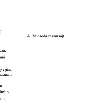
j
Vuoseda ressursajt
sán.
nnå
j rijbat
sisadná
in
lmijn
ulme