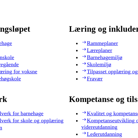
ngsløpet
Læring og inklude
ehage
Rammeplaner
Læreplaner
nskole
Barnehagemiljø
regående
Skolemiljø
æring for voksne
Tilpasset opplæring og
ehøgskole
Fravær
rk
Kompetanse og til
lverk for barnehage
Kvalitet og kompetans
lverk for skole og opplæring
Kompetanseutvikling 
videreutdanning
n
Lederutdanning