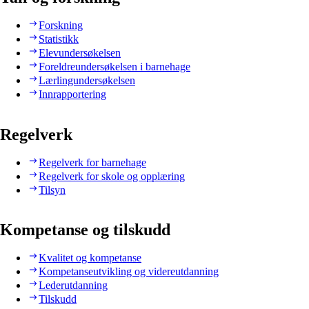
Forskning
Statistikk
Elevundersøkelsen
Foreldreundersøkelsen i barnehage
Lærlingundersøkelsen
Innrapportering
Regelverk
Regelverk for barnehage
Regelverk for skole og opplæring
Tilsyn
Kompetanse og tilskudd
Kvalitet og kompetanse
Kompetanseutvikling og videreutdanning
Lederutdanning
Tilskudd