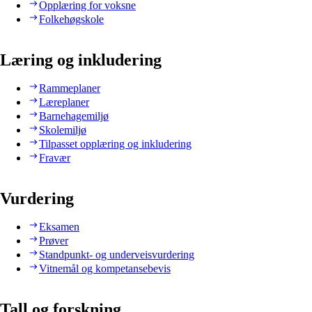
Opplæring for voksne
Folkehøgskole
Læring og inkludering
Rammeplaner
Læreplaner
Barnehagemiljø
Skolemiljø
Tilpasset opplæring og inkludering
Fravær
Vurdering
Eksamen
Prøver
Standpunkt- og underveisvurdering
Vitnemål og kompetansebevis
Tall og forskning