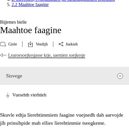
2.2 Maahtoe faagine
Bijjemes bielie
Maahtoe faagine
Gïele
Veedtjh
Juekieh
Learoesoejkesjasse krje, saemien soejkesje
Sisvege
Vuesehth vierhtieh
Skuvle edtja lïerehtimmiem faagine vuejnedh dah aarvojde
jïh prinsihpide mah ellies lïerehtimmie tseegkeme.