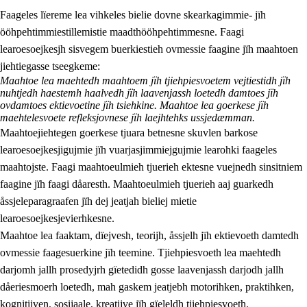
Faageles lïereme lea vihkeles bielie dovne skearkagimmie- jïh
ööhpehtimmiestillemistie maadthööhpehtimmesne. Faagi
learoesoejkesjh sisvegem buerkiestieh ovmessie faagine jïh maahtoen
jiehtiegasse tseegkeme:
Maahtoe lea maehtedh maahtoem jïh tjiehpiesvoetem vejtiestidh jïh
nuhtjedh haestemh haalvedh jïh laavenjassh loetedh damtoes jïh
2.
Lïeremen, evtiedimmien jïh skearkagimmien prinsihph
ovdamtoes ektievoetine jïh tsiehkine. Maahtoe lea goerkese jïh
maehtelesvoete refleksjovnese jïh laejhtehks ussjedæmman.
2.1
Sosijaale lïereme jïh evtiedimmie
Maahtoejiehtegen goerkese tjuara betnesne skuvlen barkose
learoesoejkesjigujmie jïh vuarjasjimmiejgujmie learohki faageles
2.2
Maahtoe faagine
maahtojste. Faagi maahtoeulmieh tjuerieh ektesne vuejnedh sinsitniem
2.3
Vihkeles tjiehpiesvoeth
faagine jïh faagi dåaresth. Maahtoeulmieh tjuerieh aaj guarkedh
åssjeleparagraafen jïh dej jeatjah bieliej mietie
2.4
Lïeredh lïeredh
learoesoejkesjevierhkesne.
Dåaresthfaageles teemah
Maahtoe lea faaktam, dïejvesh, teorijh, åssjelh jïh ektievoeth damtedh
ovmessie faagesuerkine jïh teemine. Tjiehpiesvoeth lea maehtedh
darjomh jallh prosedyjrh gïetedidh gosse laavenjassh darjodh jallh
dåeriesmoerh loetedh, mah gaskem jeatjebh motorihken, praktihken,
kognitijven, sosijaale, kreatijve jïh gïeleldh tjiehpiesvoeth.