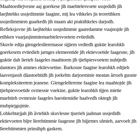
Maahtoedïejvesne aaj goerkese jïh maehtelesvoete ussjedidh jïh
laejhtehks ussjedimmie faagine, mij lea vihkeles jis teoretihken
ussjedimmiem guarkedh jïh maam akt praktihkeles darjodh.
Refleksjovne jïh laejhtehks ussjedimmie gaaredamme vuajnojde jïh
etihken vuarjasjimmiemaehtelesvoetem evtiedidh.
Skuvle edtja gïengeleslïeremasse sijjiem vedtedh guktie learohkh
goerkesem evtiedieh jarnges elemeentide jïh ektievoetide faagesne, jïh
guktie dah lierieh faageles maahtoem jïh tjiehpiesvoetem nuhtjedh
damtoes jïh ammes ektievoetine. Barkosne faagine learohkh edtjieh
laavenjassh dåastoehtidh jïh joekehts darjoeminie meatan årroeh gusnie
kompleksiteetem jeanene. Gïengelelïereme faagine lea maahtojde jïh
tjiehpiesvoetide ovmessie vuekine, guktie learohkh tïjjen mietie
maehtieh ovmessie faageles haestiemidie haalvedh oktegh jïh
mubpiejgujmie.
Lohkehtæjjah jïh åvtehkh skuvlesne tjuerieh jaabnan ussjedidh
ektievoeten bïjre lïerehtimmie faagesne jïh bijjemes ulmieh, aarvoeh jïh
lïerehtimmien prinsihph gaskem.