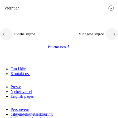
Vierhtieh
Evtebe sæjroe
Minngebe sæjroe
Bijjemassese
Om Udir
Kontakt oss
Presse
Nyhetsvarsel
English pages
Personvern
Tilgjengelighetserklæring