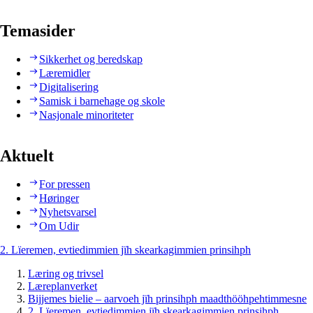
Temasider
Sikkerhet og beredskap
Læremidler
Digitalisering
Samisk i barnehage og skole
Nasjonale minoriteter
Aktuelt
For pressen
Høringer
Nyhetsvarsel
Om Udir
2. Lïeremen, evtiedimmien jïh skearkagimmien prinsihph
Læring og trivsel
Læreplanverket
Bijjemes bielie – aarvoeh jïh prinsihph maadthööhpehtimmesne
2. Lïeremen, evtiedimmien jïh skearkagimmien prinsihph