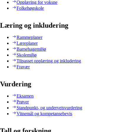
Opplæring for voksne
Folkehøgskole
Læring og inkludering
Rammeplaner
Læreplaner
Barnehagemiljø
Skolemiljø
Tilpasset opplæring og inkludering
Fravær
Vurdering
Eksamen
Prøver
Standpunkt- og underveisvurdering
Vitnemål og kompetansebevis
Tall og forskning