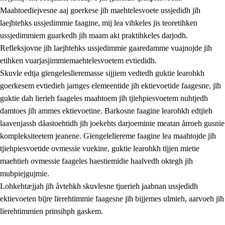
Maahtoedïejvesne aaj goerkese jïh maehtelesvoete ussjedidh jïh
laejhtehks ussjedimmie faagine, mij lea vihkeles jis teoretihken
ussjedimmiem guarkedh jïh maam akt praktihkeles darjodh.
Refleksjovne jïh laejhtehks ussjedimmie gaaredamme vuajnojde jïh
etihken vuarjasjimmiemaehtelesvoetem evtiedidh.
Skuvle edtja gïengeleslïeremasse sijjiem vedtedh guktie learohkh
goerkesem evtiedieh jarnges elemeentide jïh ektievoetide faagesne, jïh
guktie dah lierieh faageles maahtoem jïh tjiehpiesvoetem nuhtjedh
damtoes jïh ammes ektievoetine. Barkosne faagine learohkh edtjieh
laavenjassh dåastoehtidh jïh joekehts darjoeminie meatan årroeh gusnie
kompleksiteetem jeanene. Gïengelelïereme faagine lea maahtojde jïh
tjiehpiesvoetide ovmessie vuekine, guktie learohkh tïjjen mietie
maehtieh ovmessie faageles haestiemidie haalvedh oktegh jïh
mubpiejgujmie.
Lohkehtæjjah jïh åvtehkh skuvlesne tjuerieh jaabnan ussjedidh
ektievoeten bïjre lïerehtimmie faagesne jïh bijjemes ulmieh, aarvoeh jïh
lïerehtimmien prinsihph gaskem.