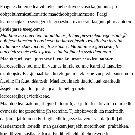
Faageles lïereme lea vihkeles bielie dovne skearkagimmie- jïh
ööhpehtimmiestillemistie maadthööhpehtimmesne. Faagi
learoesoejkesjh sisvegem buerkiestieh ovmessie faagine jïh maahtoen
jiehtiegasse tseegkeme:
Maahtoe lea maehtedh maahtoem jïh tjiehpiesvoetem vejtiestidh jïh
nuhtjedh haestemh haalvedh jïh laavenjassh loetedh damtoes jïh
2.
Lïeremen, evtiedimmien jïh skearkagimmien prinsihph
ovdamtoes ektievoetine jïh tsiehkine. Maahtoe lea goerkese jïh
maehtelesvoete refleksjovnese jïh laejhtehks ussjedæmman.
2.1
Sosijaale lïereme jïh evtiedimmie
Maahtoejiehtegen goerkese tjuara betnesne skuvlen barkose
learoesoejkesjigujmie jïh vuarjasjimmiejgujmie learohki faageles
2.2
Maahtoe faagine
maahtojste. Faagi maahtoeulmieh tjuerieh ektesne vuejnedh sinsitniem
2.3
Vihkeles tjiehpiesvoeth
faagine jïh faagi dåaresth. Maahtoeulmieh tjuerieh aaj guarkedh
åssjeleparagraafen jïh dej jeatjah bieliej mietie
2.4
Lïeredh lïeredh
learoesoejkesjevierhkesne.
Dåaresthfaageles teemah
Maahtoe lea faaktam, dïejvesh, teorijh, åssjelh jïh ektievoeth damtedh
ovmessie faagesuerkine jïh teemine. Tjiehpiesvoeth lea maehtedh
darjomh jallh prosedyjrh gïetedidh gosse laavenjassh darjodh jallh
dåeriesmoerh loetedh, mah gaskem jeatjebh motorihken, praktihken,
kognitijven, sosijaale, kreatijve jïh gïeleldh tjiehpiesvoeth.