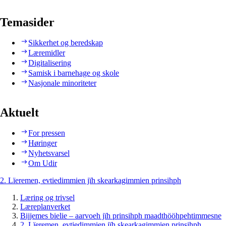
Temasider
Sikkerhet og beredskap
Læremidler
Digitalisering
Samisk i barnehage og skole
Nasjonale minoriteter
Aktuelt
For pressen
Høringer
Nyhetsvarsel
Om Udir
2. Lïeremen, evtiedimmien jïh skearkagimmien prinsihph
Læring og trivsel
Læreplanverket
Bijjemes bielie – aarvoeh jïh prinsihph maadthööhpehtimmesne
2. Lïeremen, evtiedimmien jïh skearkagimmien prinsihph