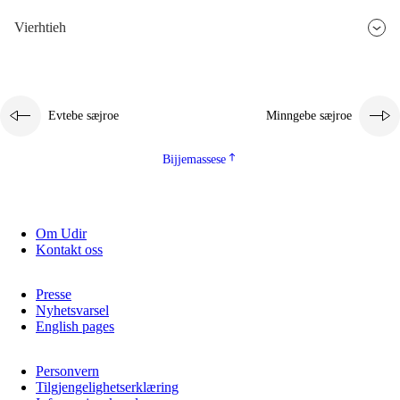
Vierhtieh
Evtebe sæjroe
Minngebe sæjroe
Bijjemassese
Om Udir
Kontakt oss
Presse
Nyhetsvarsel
English pages
Personvern
Tilgjengelighetserklæring