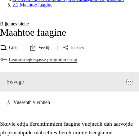
2.2 Maahtoe faagine
Bijjemes bielie
Maahtoe faagine
Gïele
Veedtjh
Juekieh
Learoesoejkesjasse programmering
Sisvege
Vuesehth vierhtieh
Skuvle edtja lïerehtimmiem faagine vuejnedh dah aarvojde
jïh prinsihpide mah ellies lïerehtimmie tseegkeme.