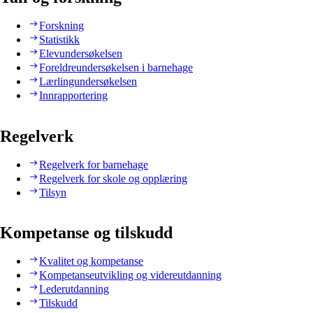
Forskning
Statistikk
Elevundersøkelsen
Foreldreundersøkelsen i barnehage
Lærlingundersøkelsen
Innrapportering
Regelverk
Regelverk for barnehage
Regelverk for skole og opplæring
Tilsyn
Kompetanse og tilskudd
Kvalitet og kompetanse
Kompetanseutvikling og videreutdanning
Lederutdanning
Tilskudd