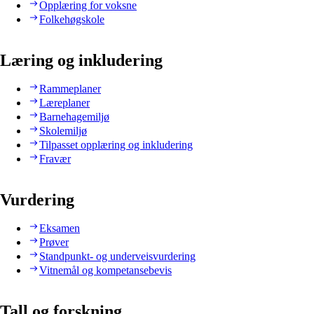
Opplæring for voksne
Folkehøgskole
Læring og inkludering
Rammeplaner
Læreplaner
Barnehagemiljø
Skolemiljø
Tilpasset opplæring og inkludering
Fravær
Vurdering
Eksamen
Prøver
Standpunkt- og underveisvurdering
Vitnemål og kompetansebevis
Tall og forskning