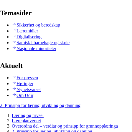
Temasider
Sikkerhet og beredskap
Læremidler
Digitalisering
Samisk i barnehage og skole
Nasjonale minoriteter
Aktuelt
For pressen
Høringer
Nyhetsvarsel
Om Udir
2. Prinsipp for læring, utvikling og danning
Læring og trivsel
Læreplanverket
Overordna del – verdiar og prinsipp for grunnopplæringa
2. Prinsipp for læring, utvikling og danning