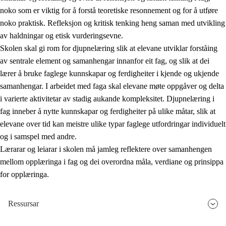
noko som er viktig for å forstå teoretiske resonnement og for å utføre
noko praktisk. Refleksjon og kritisk tenking heng saman med utvikling
av haldningar og etisk vurderingsevne.
Skolen skal gi rom for djupnelæring slik at elevane utviklar forståing
av sentrale element og samanhengar innanfor eit fag, og slik at dei
lærer å bruke faglege kunnskapar og ferdigheiter i kjende og ukjende
samanhengar. I arbeidet med faga skal elevane møte oppgåver og delta
i varierte aktivitetar av stadig aukande kompleksitet. Djupnelæring i
fag inneber å nytte kunnskapar og ferdigheiter på ulike måtar, slik at
elevane over tid kan meistre ulike typar faglege utfordringar individuelt
og i samspel med andre.
Lærarar og leiarar i skolen må jamleg reflektere over samanhengen
mellom opplæringa i fag og dei overordna måla, verdiane og prinsippa
for opplæringa.
Ressursar