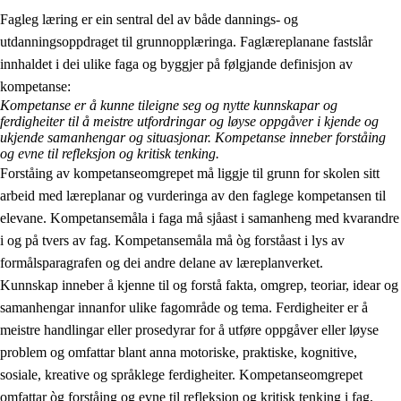
Fagleg læring er ein sentral del av både dannings- og
utdanningsoppdraget til grunnopplæringa. Faglæreplanane fastslår
innhaldet i dei ulike faga og byggjer på følgjande definisjon av
kompetanse:
Kompetanse er å kunne tileigne seg og nytte kunnskapar og
ferdigheiter til å meistre utfordringar og løyse oppgåver i kjende og
2.
Prinsipp for læring, utvikling og danning
ukjende samanhengar og situasjonar. Kompetanse inneber forståing
og evne til refleksjon og kritisk tenking.
2.1
Sosial læring og utvikling
Forståing av kompetanseomgrepet må liggje til grunn for skolen sitt
arbeid med læreplanar og vurderinga av den faglege kompetansen til
2.2
Kompetanse i faga
elevane. Kompetansemåla i faga må sjåast i samanheng med kvarandre
2.3
Grunnleggjande ferdigheiter
i og på tvers av fag. Kompetansemåla må òg forståast i lys av
formålsparagrafen og dei andre delane av læreplanverket.
2.4
Å lære å lære
Kunnskap inneber å kjenne til og forstå fakta, omgrep, teoriar, idear og
Tverrfaglege tema
samanhengar innanfor ulike fagområde og tema. Ferdigheiter er å
meistre handlingar eller prosedyrar for å utføre oppgåver eller løyse
problem og omfattar blant anna motoriske, praktiske, kognitive,
sosiale, kreative og språklege ferdigheiter. Kompetanseomgrepet
omfattar òg forståing og evne til refleksjon og kritisk tenking i fag,