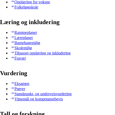
Opplæring for voksne
Folkehøgskole
Læring og inkludering
Rammeplaner
Læreplaner
Barnehagemiljø
Skolemiljø
Tilpasset opplæring og inkludering
Fravær
Vurdering
Eksamen
Prøver
Standpunkt- og underveisvurdering
Vitnemål og kompetansebevis
Tall og forskning