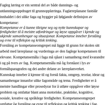
Fagleg læring er ein sentral del av både dannings- og
utdanningsoppdraget til grunnopplæringa. Faglæreplanane fastslår
innhaldet i dei ulike faga og byggjer på følgjande definisjon av
kompetanse:
Kompetanse er å kunne tileigne seg og nytte kunnskapar og
ferdigheiter til å meistre utfordringar og løyse oppgåver i kjende og
2.
Prinsipp for læring, utvikling og danning
ukjende samanhengar og situasjonar. Kompetanse inneber forståing
og evne til refleksjon og kritisk tenking.
2.1
Sosial læring og utvikling
Forståing av kompetanseomgrepet må liggje til grunn for skolen sitt
arbeid med læreplanar og vurderinga av den faglege kompetansen til
2.2
Kompetanse i faga
elevane. Kompetansemåla i faga må sjåast i samanheng med kvarandre
2.3
Grunnleggjande ferdigheiter
i og på tvers av fag. Kompetansemåla må òg forståast i lys av
formålsparagrafen og dei andre delane av læreplanverket.
2.4
Å lære å lære
Kunnskap inneber å kjenne til og forstå fakta, omgrep, teoriar, idear og
Tverrfaglege tema
samanhengar innanfor ulike fagområde og tema. Ferdigheiter er å
meistre handlingar eller prosedyrar for å utføre oppgåver eller løyse
problem og omfattar blant anna motoriske, praktiske, kognitive,
sosiale, kreative og språklege ferdigheiter. Kompetanseomgrepet
omfattar òg forståing og evne til refleksjon og kritisk tenking i fag,