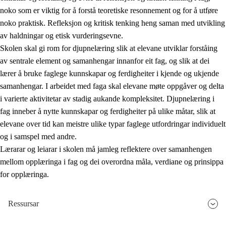
noko som er viktig for å forstå teoretiske resonnement og for å utføre
noko praktisk. Refleksjon og kritisk tenking heng saman med utvikling
av haldningar og etisk vurderingsevne.
Skolen skal gi rom for djupnelæring slik at elevane utviklar forståing
av sentrale element og samanhengar innanfor eit fag, og slik at dei
lærer å bruke faglege kunnskapar og ferdigheiter i kjende og ukjende
samanhengar. I arbeidet med faga skal elevane møte oppgåver og delta
i varierte aktivitetar av stadig aukande kompleksitet. Djupnelæring i
fag inneber å nytte kunnskapar og ferdigheiter på ulike måtar, slik at
elevane over tid kan meistre ulike typar faglege utfordringar individuelt
og i samspel med andre.
Lærarar og leiarar i skolen må jamleg reflektere over samanhengen
mellom opplæringa i fag og dei overordna måla, verdiane og prinsippa
for opplæringa.
Ressursar