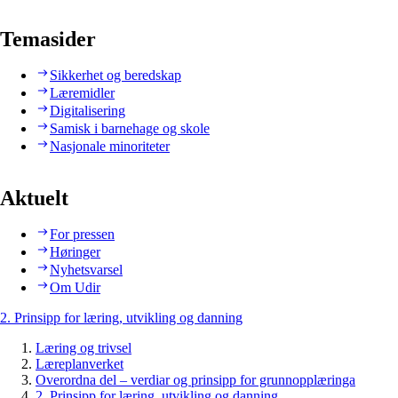
Temasider
Sikkerhet og beredskap
Læremidler
Digitalisering
Samisk i barnehage og skole
Nasjonale minoriteter
Aktuelt
For pressen
Høringer
Nyhetsvarsel
Om Udir
2. Prinsipp for læring, utvikling og danning
Læring og trivsel
Læreplanverket
Overordna del – verdiar og prinsipp for grunnopplæringa
2. Prinsipp for læring, utvikling og danning