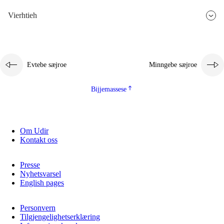
Vierhtieh
Evtebe sæjroe
Minngebe sæjroe
Bijjemassese
Om Udir
Kontakt oss
Presse
Nyhetsvarsel
English pages
Personvern
Tilgjengelighetserklæring