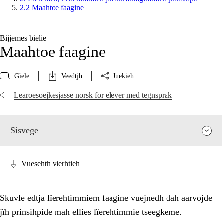
2.2 Maahtoe faagine
Bijjemes bielie
Maahtoe faagine
Gïele
Veedtjh
Juekieh
Learoesoejkesjasse norsk for elever med tegnspråk
Sisvege
Vuesehth vierhtieh
Skuvle edtja lïerehtimmiem faagine vuejnedh dah aarvojde
jïh prinsihpide mah ellies lïerehtimmie tseegkeme.