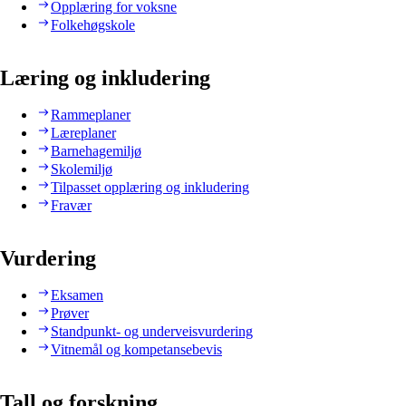
Opplæring for voksne
Folkehøgskole
Læring og inkludering
Rammeplaner
Læreplaner
Barnehagemiljø
Skolemiljø
Tilpasset opplæring og inkludering
Fravær
Vurdering
Eksamen
Prøver
Standpunkt- og underveisvurdering
Vitnemål og kompetansebevis
Tall og forskning