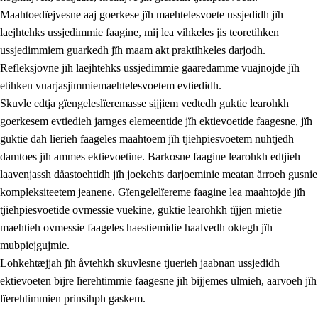
Maahtoedïejvesne aaj goerkese jïh maehtelesvoete ussjedidh jïh
laejhtehks ussjedimmie faagine, mij lea vihkeles jis teoretihken
ussjedimmiem guarkedh jïh maam akt praktihkeles darjodh.
Refleksjovne jïh laejhtehks ussjedimmie gaaredamme vuajnojde jïh
etihken vuarjasjimmiemaehtelesvoetem evtiedidh.
Skuvle edtja gïengeleslïeremasse sijjiem vedtedh guktie learohkh
goerkesem evtiedieh jarnges elemeentide jïh ektievoetide faagesne, jïh
guktie dah lierieh faageles maahtoem jïh tjiehpiesvoetem nuhtjedh
damtoes jïh ammes ektievoetine. Barkosne faagine learohkh edtjieh
laavenjassh dåastoehtidh jïh joekehts darjoeminie meatan årroeh gusnie
kompleksiteetem jeanene. Gïengelelïereme faagine lea maahtojde jïh
tjiehpiesvoetide ovmessie vuekine, guktie learohkh tïjjen mietie
maehtieh ovmessie faageles haestiemidie haalvedh oktegh jïh
mubpiejgujmie.
Lohkehtæjjah jïh åvtehkh skuvlesne tjuerieh jaabnan ussjedidh
ektievoeten bïjre lïerehtimmie faagesne jïh bijjemes ulmieh, aarvoeh jïh
lïerehtimmien prinsihph gaskem.