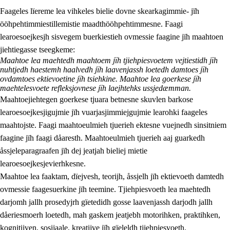
Faageles lïereme lea vihkeles bielie dovne skearkagimmie- jïh
ööhpehtimmiestillemistie maadthööhpehtimmesne. Faagi
learoesoejkesjh sisvegem buerkiestieh ovmessie faagine jïh maahtoen
jiehtiegasse tseegkeme:
Maahtoe lea maehtedh maahtoem jïh tjiehpiesvoetem vejtiestidh jïh
nuhtjedh haestemh haalvedh jïh laavenjassh loetedh damtoes jïh
2.
Lïeremen, evtiedimmien jïh skearkagimmien prinsihph
ovdamtoes ektievoetine jïh tsiehkine. Maahtoe lea goerkese jïh
maehtelesvoete refleksjovnese jïh laejhtehks ussjedæmman.
2.1
Sosijaale lïereme jïh evtiedimmie
Maahtoejiehtegen goerkese tjuara betnesne skuvlen barkose
learoesoejkesjigujmie jïh vuarjasjimmiejgujmie learohki faageles
2.2
Maahtoe faagine
maahtojste. Faagi maahtoeulmieh tjuerieh ektesne vuejnedh sinsitniem
2.3
Vihkeles tjiehpiesvoeth
faagine jïh faagi dåaresth. Maahtoeulmieh tjuerieh aaj guarkedh
åssjeleparagraafen jïh dej jeatjah bieliej mietie
2.4
Lïeredh lïeredh
learoesoejkesjevierhkesne.
Dåaresthfaageles teemah
Maahtoe lea faaktam, dïejvesh, teorijh, åssjelh jïh ektievoeth damtedh
ovmessie faagesuerkine jïh teemine. Tjiehpiesvoeth lea maehtedh
darjomh jallh prosedyjrh gïetedidh gosse laavenjassh darjodh jallh
dåeriesmoerh loetedh, mah gaskem jeatjebh motorihken, praktihken,
kognitijven, sosijaale, kreatijve jïh gïeleldh tjiehpiesvoeth.