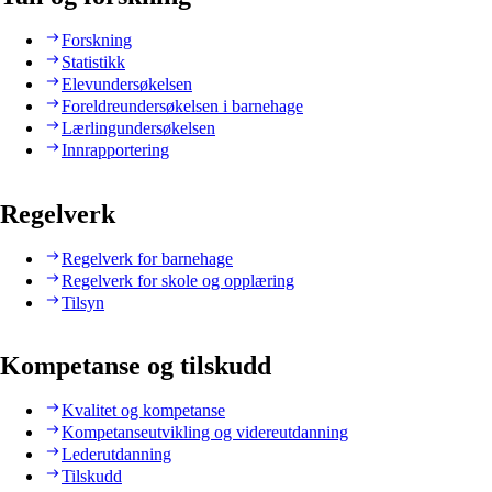
Forskning
Statistikk
Elevundersøkelsen
Foreldreundersøkelsen i barnehage
Lærlingundersøkelsen
Innrapportering
Regelverk
Regelverk for barnehage
Regelverk for skole og opplæring
Tilsyn
Kompetanse og tilskudd
Kvalitet og kompetanse
Kompetanseutvikling og videreutdanning
Lederutdanning
Tilskudd