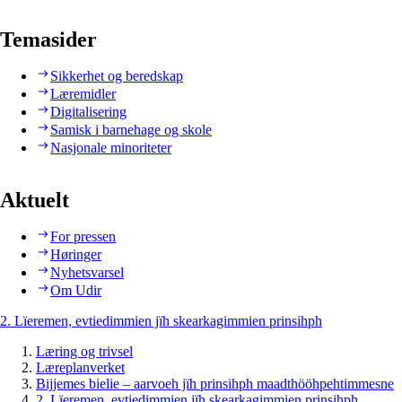
Temasider
Sikkerhet og beredskap
Læremidler
Digitalisering
Samisk i barnehage og skole
Nasjonale minoriteter
Aktuelt
For pressen
Høringer
Nyhetsvarsel
Om Udir
2. Lïeremen, evtiedimmien jïh skearkagimmien prinsihph
Læring og trivsel
Læreplanverket
Bijjemes bielie – aarvoeh jïh prinsihph maadthööhpehtimmesne
2. Lïeremen, evtiedimmien jïh skearkagimmien prinsihph