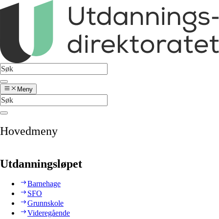
Meny
Hovedmeny
Utdanningsløpet
Barnehage
SFO
Grunnskole
Videregående