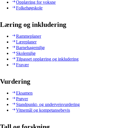
Opplæring for voksne
Folkehøgskole
Læring og inkludering
Rammeplaner
Læreplaner
Barnehagemiljø
Skolemiljø
Tilpasset opplæring og inkludering
Fravær
Vurdering
Eksamen
Prøver
Standpunkt- og underveisvurdering
Vitnemål og kompetansebevis
Tall og forskning