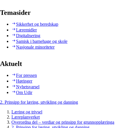
Temasider
Sikkerhet og beredskap
Læremidler
Digitalisering
Samisk i barnehage og skole
Nasjonale minoriteter
Aktuelt
For pressen
Høringer
Nyhetsvarsel
Om Udir
2. Prinsipp for læring, utvikling og danning
Læring og trivsel
Læreplanverket
Overordna del – verdiar og prinsipp for grunnopplæringa
2. Prinsipp for læring, utvikling og danning