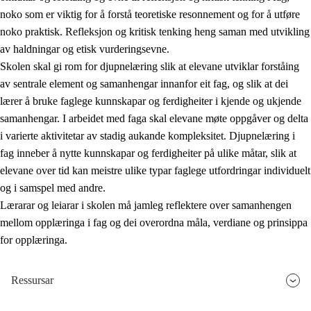
noko som er viktig for å forstå teoretiske resonnement og for å utføre
noko praktisk. Refleksjon og kritisk tenking heng saman med utvikling
av haldningar og etisk vurderingsevne.
Skolen skal gi rom for djupnelæring slik at elevane utviklar forståing
av sentrale element og samanhengar innanfor eit fag, og slik at dei
lærer å bruke faglege kunnskapar og ferdigheiter i kjende og ukjende
samanhengar. I arbeidet med faga skal elevane møte oppgåver og delta
i varierte aktivitetar av stadig aukande kompleksitet. Djupnelæring i
fag inneber å nytte kunnskapar og ferdigheiter på ulike måtar, slik at
elevane over tid kan meistre ulike typar faglege utfordringar individuelt
og i samspel med andre.
Lærarar og leiarar i skolen må jamleg reflektere over samanhengen
mellom opplæringa i fag og dei overordna måla, verdiane og prinsippa
for opplæringa.
Ressursar