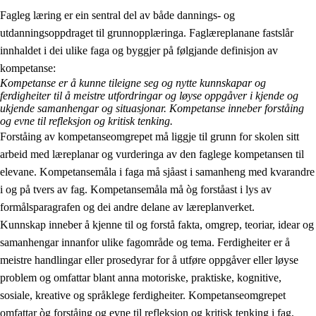
Fagleg læring er ein sentral del av både dannings- og
utdanningsoppdraget til grunnopplæringa. Faglæreplanane fastslår
innhaldet i dei ulike faga og byggjer på følgjande definisjon av
kompetanse:
Kompetanse er å kunne tileigne seg og nytte kunnskapar og
ferdigheiter til å meistre utfordringar og løyse oppgåver i kjende og
2.
Prinsipp for læring, utvikling og danning
ukjende samanhengar og situasjonar. Kompetanse inneber forståing
og evne til refleksjon og kritisk tenking.
2.1
Sosial læring og utvikling
Forståing av kompetanseomgrepet må liggje til grunn for skolen sitt
arbeid med læreplanar og vurderinga av den faglege kompetansen til
2.2
Kompetanse i faga
elevane. Kompetansemåla i faga må sjåast i samanheng med kvarandre
2.3
Grunnleggjande ferdigheiter
i og på tvers av fag. Kompetansemåla må òg forståast i lys av
formålsparagrafen og dei andre delane av læreplanverket.
2.4
Å lære å lære
Kunnskap inneber å kjenne til og forstå fakta, omgrep, teoriar, idear og
Tverrfaglege tema
samanhengar innanfor ulike fagområde og tema. Ferdigheiter er å
meistre handlingar eller prosedyrar for å utføre oppgåver eller løyse
problem og omfattar blant anna motoriske, praktiske, kognitive,
sosiale, kreative og språklege ferdigheiter. Kompetanseomgrepet
omfattar òg forståing og evne til refleksjon og kritisk tenking i fag,