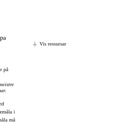
ppa
Vis ressursar
r på
meistre
ar.
ed
emåla i
måla må