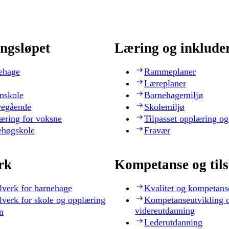
ngsløpet
Læring og inklude
ehage
Rammeplaner
Læreplaner
nskole
Barnehagemiljø
regående
Skolemiljø
æring for voksne
Tilpasset opplæring og
ehøgskole
Fravær
rk
Kompetanse og til
lverk for barnehage
Kvalitet og kompetans
lverk for skole og opplæring
Kompetanseutvikling 
videreutdanning
n
Lederutdanning