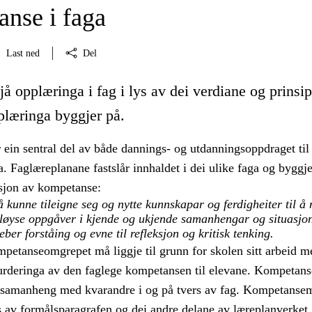
nse i faga
Last ned
Del
jå opplæringa i fag i lys av dei verdiane og prinsi
plæringa byggjer på.
 ein sentral del av både dannings- og utdanningsoppdraget til
 Faglæreplanane fastslår innhaldet i dei ulike faga og byggje
isjon av kompetanse:
kunne tileigne seg og nytte kunnskapar og ferdigheiter til å 
 løyse oppgåver i kjende og ukjende samanhengar og situasjon
er forståing og evne til refleksjon og kritisk tenking.
mpetanseomgrepet må liggje til grunn for skolen sitt arbeid m
urderinga av den faglege kompetansen til elevane. Kompetans
i samanheng med kvarandre i og på tvers av fag. Kompetanse
ys av formålsparagrafen og dei andre delane av læreplanverket.