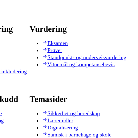
ring
Vurdering
Eksamen
Prøver
Standpunkt- og underveisvurdering
Vitnemål og kompetansebevis
 inkludering
skudd
Temasider
e
Sikkerhet og beredskap
og
Læremidler
Digitalisering
Samisk i barnehage og skole