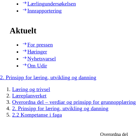
Lærlingundersøkelsen
Innrapportering
Aktuelt
For pressen
Høringer
Nyhetsvarsel
Om Udir
2. Prinsipp for læring, utvikling og danning
Læring og trivsel
Læreplanverket
Overordna del – verdiar og prinsipp for grunnopplæring
2. Prinsipp for læring, utvikling og danning
2.2 Kompetanse i faga
Overordna del