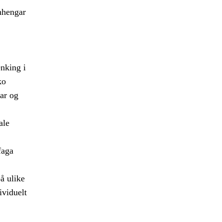
anhengar
enking i
ko
ar og
ale
faga
å ulike
ividuelt