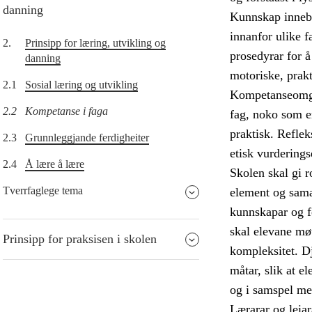
danning
Kunnskap inneber
innanfor ulike f
2.
Prinsipp for læring, utvikling og
prosedyrar for å
danning
motoriske, prakt
2.1
Sosial læring og utvikling
Kompetanseomgrep
2.2
Kompetanse i faga
fag, noko som er
praktisk. Refle
2.3
Grunnleggjande ferdigheiter
etisk vurderings
2.4
Å lære å lære
Skolen skal gi r
Tverrfaglege tema
element og saman
kunnskapar og f
skal elevane møt
Prinsipp for praksisen i skolen
kompleksitet. Dj
måtar, slik at e
og i samspel me
Lærarar og leia