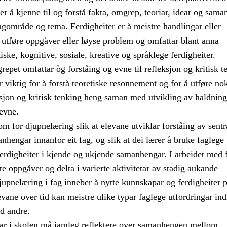
 å kjenne til og forstå fakta, omgrep, teoriar, idear og sam
agområde og tema. Ferdigheiter er å meistre handlingar eller
 utføre oppgåver eller løyse problem og omfattar blant anna
iske, kognitive, sosiale, kreative og språklege ferdigheiter.
et omfattar òg forståing og evne til refleksjon og kritisk t
 viktig for å forstå teoretiske resonnement og for å utføre no
ksjon og kritisk tenking heng saman med utvikling av haldning
evne.
om for djupnelæring slik at elevane utviklar forståing av sentr
hengar innanfor eit fag, og slik at dei lærer å bruke faglege
erdigheiter i kjende og ukjende samanhengar. I arbeidet med 
e oppgåver og delta i varierte aktivitetar av stadig aukande
upnelæring i fag inneber å nytte kunnskapar og ferdigheiter p
levane over tid kan meistre ulike typar faglege utfordringar ind
d andre.
rar i skolen må jamleg reflektere over samanhengen mellom