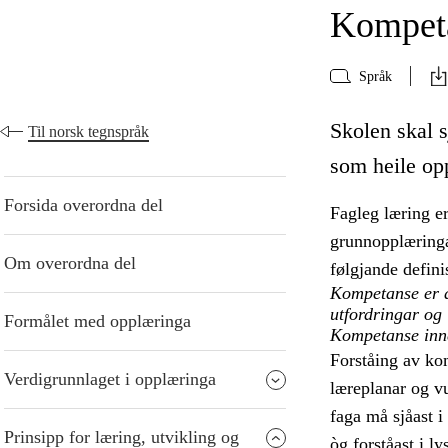
Kompeta
Språk
Skolen skal s
Til norsk tegnspråk
som heile op
Forsida overordna del
Fagleg læring er
grunnopplæringa.
Om overordna del
følgjande defin
Kompetanse er å 
utfordringar og
Formålet med opplæringa
Kompetanse inneb
Forståing av ko
Verdigrunnlaget i opplæringa
læreplanar og v
faga må sjåast 
Prinsipp for læring, utvikling og
òg forståast i l