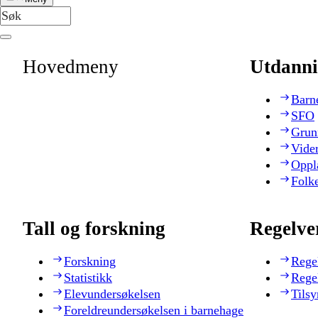
Hovedmeny
Utdanni
Barn
SFO
Grun
Vide
Oppl
Folk
Tall og forskning
Regelve
Forskning
Rege
Statistikk
Rege
Elevundersøkelsen
Tilsy
Foreldreundersøkelsen i barnehage