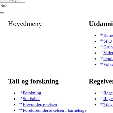
Hovedmeny
Utdanni
Barn
SFO
Grun
Vide
Oppl
Folk
Tall og forskning
Regelve
Forskning
Rege
Statistikk
Rege
Elevundersøkelsen
Tilsy
Foreldreundersøkelsen i barnehage