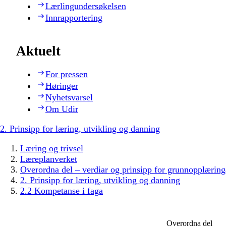
Lærlingundersøkelsen
Innrapportering
Aktuelt
For pressen
Høringer
Nyhetsvarsel
Om Udir
2. Prinsipp for læring, utvikling og danning
Læring og trivsel
Læreplanverket
Overordna del – verdiar og prinsipp for grunnopplæring
2. Prinsipp for læring, utvikling og danning
2.2 Kompetanse i faga
Overordna del