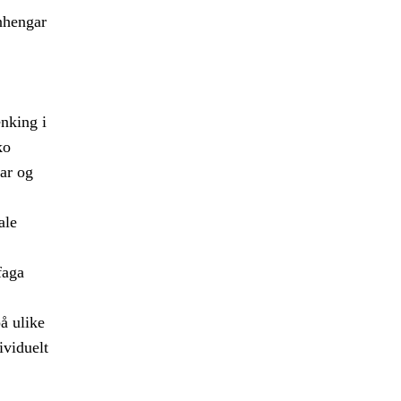
anhengar
enking i
ko
ar og
ale
faga
å ulike
ividuelt