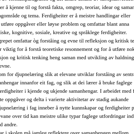
 å kjenne til og forstå fakta, omgrep, teoriar, idear og sam
agområde og tema. Ferdigheiter er å meistre handlingar eller
 utføre oppgåver eller løyse problem og omfattar blant anna
iske, kognitive, sosiale, kreative og språklege ferdigheiter.
et omfattar òg forståing og evne til refleksjon og kritisk t
 viktig for å forstå teoretiske resonnement og for å utføre no
ksjon og kritisk tenking heng saman med utvikling av haldning
evne.
om for djupnelæring slik at elevane utviklar forståing av sentr
hengar innanfor eit fag, og slik at dei lærer å bruke faglege
erdigheiter i kjende og ukjende samanhengar. I arbeidet med 
e oppgåver og delta i varierte aktivitetar av stadig aukande
upnelæring i fag inneber å nytte kunnskapar og ferdigheiter p
levane over tid kan meistre ulike typar faglege utfordringar ind
d andre.
rar i skolen må jamleg reflektere over samanhengen mellom