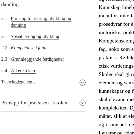
danning
Kunnskap inneber
innanfor ulike f
2.
Prinsipp for læring, utvikling og
prosedyrar for å
danning
motoriske, prakt
2.1
Sosial læring og utvikling
Kompetanseomgrep
2.2
Kompetanse i faga
fag, noko som er
praktisk. Refle
2.3
Grunnleggjande ferdigheiter
etisk vurderings
2.4
Å lære å lære
Skolen skal gi r
Tverrfaglege tema
element og saman
kunnskapar og f
skal elevane møt
Prinsipp for praksisen i skolen
kompleksitet. Dj
måtar, slik at e
og i samspel me
Lærarar og leia