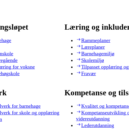
ngsløpet
Læring og inklude
ehage
Rammeplaner
Læreplaner
nskole
Barnehagemiljø
regående
Skolemiljø
æring for voksne
Tilpasset opplæring og
ehøgskole
Fravær
rk
Kompetanse og til
lverk for barnehage
Kvalitet og kompetans
lverk for skole og opplæring
Kompetanseutvikling 
videreutdanning
n
Lederutdanning