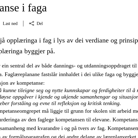
nse i faga
Last ned
Del
jå opplæringa i fag i lys av dei verdiane og prinsi
plæringa byggjer på.
 ein sentral del av både dannings- og utdanningsoppdraget til
 Faglæreplanane fastslår innhaldet i dei ulike faga og byggje
isjon av kompetanse:
kunne tileigne seg og nytte kunnskapar og ferdigheiter til å 
 løyse oppgåver i kjende og ukjende samanhengar og situasjon
er forståing og evne til refleksjon og kritisk tenking.
mpetanseomgrepet må liggje til grunn for skolen sitt arbeid m
urderinga av den faglege kompetansen til elevane. Kompetans
i samanheng med kvarandre i og på tvers av fag. Kompetanse
ys av formålsparagrafen og dei andre delane av læreplanverket.