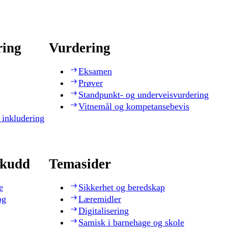
ring
Vurdering
Eksamen
Prøver
Standpunkt- og underveisvurdering
Vitnemål og kompetansebevis
 inkludering
skudd
Temasider
e
Sikkerhet og beredskap
og
Læremidler
Digitalisering
Samisk i barnehage og skole