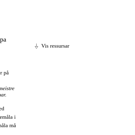
ppa
Vis ressursar
r på
meistre
ar.
ed
emåla i
måla må