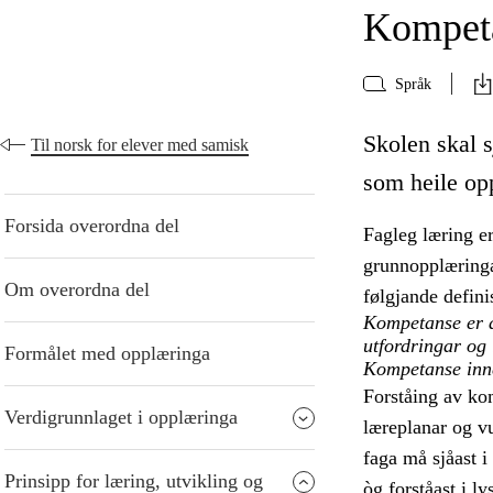
Kompeta
Språk
Skolen skal s
Til norsk for elever med samisk
som heile op
Forsida overordna del
Fagleg læring er
grunnopplæringa.
Om overordna del
følgjande defin
Kompetanse er å 
utfordringar og
Formålet med opplæringa
Kompetanse inneb
Forståing av ko
Verdigrunnlaget i opplæringa
læreplanar og v
faga må sjåast 
Prinsipp for læring, utvikling og
òg forståast i l