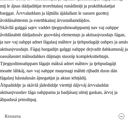
mij le ájnas dádjadittjat teorehtalasj runádimijt ja praktihkalattjat
barggat. Árvvaladdam ja lájttális ájádallam le oassen guottoj
åvddånahttemis ja estetihkalasj árvustallamdájdos.
Skåvllå galggá sajev vaddet tjiegŋodimoahppamij nav vaj oahppe
åvddånahtti dádjadusáv guovdásj elementajs ja aktisasjvuodajs fágan,
ja nav vaj oahppi adnet fágalasj máhtov ja tjehpudagájt oahpes ja amás
aktisasjvuodajn. Fágaj bargadijn galggi oahppe dejvadit dahkamusáj ja
oassálasstet målsudahkes dåjmajn stuoráp kompleksitiehtajn.
Tjiegŋodimoahppam fágajn máksá adnet máhtov ja tjehpudagájt
moatte láhkáj, nav vaj oahppe maŋenagi máhtti rijbadit duon dán
fágalasj hásstalusán ájnegattjat ja aktan iehtjádij.
Åhpadiddje ja skåvlå jådediddje vierttiji dájvváj árvvaladdat
aktisasjvuodav fága oahppama ja badjásasj ulmij gaskan, árvoj ja
åhpadusá prinsihpaj.
Ressursa