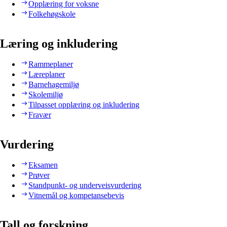
Opplæring for voksne
Folkehøgskole
Læring og inkludering
Rammeplaner
Læreplaner
Barnehagemiljø
Skolemiljø
Tilpasset opplæring og inkludering
Fravær
Vurdering
Eksamen
Prøver
Standpunkt- og underveisvurdering
Vitnemål og kompetansebevis
Tall og forskning