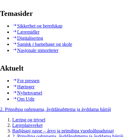
Temasider
Sikkerhet og beredskap
Læremidler
Digitalisering
Samisk i barnehage og skole
Nasjonale minoriteter
Aktuelt
For pressen
Høringer
Nyhetsvarsel
Om Udir
2. Prinsihpa oahppama, åvddånahttema ja ávddama hárráj
Læring og trivsel
Læreplanverket
Badjásasj oasse – árvo ja prinsihpa vuodoåhpadussaj
2. Prinsihpa oahppama, åvddånahttema ja ávddama hárráj