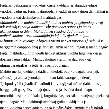
Fágalasj oahppam le guovdásj oasse ávddam- ja åhpadusvidnos
vuodoåhpadusán. Fágaj oahppoplána vaddi sisanov duon dán fáhkaj ja
vuodon le dát definisjåvnnå máhtudagás:
Máhtudahka le máhttet åmastit ja adnet máhtov ja tjehpudagáv vaj
hásstalusáj rijbat ja dahkamusájt tjoavddet oahpes ja amás
aktijvuodajn ja dilijn. Máhtudahka sisadná dádjadusáv ja
máhtukvuodav árvvaladdamijda ja lájttális ájádallamijda.
2.
Prinsihpa oahppama, åvddånahttema ja ávddama hárráj
Máhtudakbuojkuldagáj dádjadus viertti liehket vuodon gå skåvllå le
2.1
Sosiála oahppam ja åvddånibme
barggamin oahppoplánaj ja árvustallamin oahppij fágalasj máhtudagáv.
Fágaj máhtudakulmijn viertti liehket aktisasjvuohta fágaj gaskan ja
2.2
Máhtudahka fágáj hárráj
doarrás fágas fáhkaj. Máhtudakulme vierttiji aj dádjaduvvat
2.3
Vuodulasj tjehpudagá
ulmmeparagráffas ja ietjá åsijs oahppoplánan.
Máhtto merkaj diehtet ja dádjadit diedojt, buojkuldagájt, teorijajt,
2.4
Oahppat oahppat
ájádusájt ja aktisasjvuodajt duon dán fáhkasuorgen ja tiemájn.
Doaresfágalasj tiemá
Tjehpudagá li rijbadit dåmadimij jali vuogij vaj máhtti dahkamusaj
barggat jali gássjelisvuodajt tjoavddet, ja sisadná duola dagu
motorihkalasj, praktihkalasj, kognitijvalasj, sosiála, kreatijva ja gielalasj
tjehpudagáv. Mátudakbuojkuldahkaj gullu aj dádjadus ja
máhtukvuohta árvvaladdamijda ja lájttális ájádallamijda fágáj hárráj,