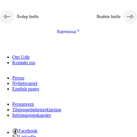
Åvdep bielle
Boahtte bielle
Bajemussaj
Om Udir
Kontakt oss
Presse
Nyhetsvarsel
English pages
Personvern
Tilgjengelighetserklæring
Informasjonskapsler
Facebook
LinkedIn