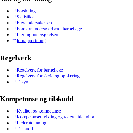
Forskning
Statistikk
Elevundersøkelsen
Foreldreundersøkelsen i barnehage
Lærlingundersøkelsen
Innrapportering
Regelverk
Regelverk for barnehage
Regelverk for skole og opplæring
Tilsyn
Kompetanse og tilskudd
Kvalitet og kompetanse
Kompetanseutvikling og videreutdanning
Lederutdanning
Tilskudd