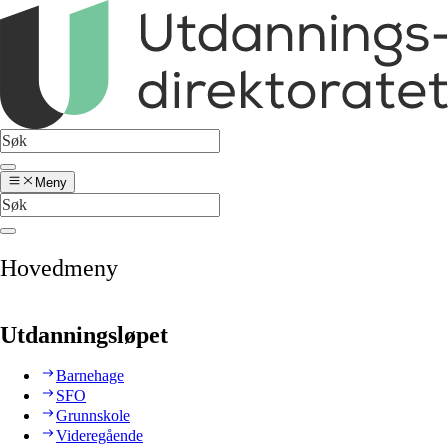
Meny
Hovedmeny
Utdanningsløpet
Barnehage
SFO
Grunnskole
Videregående