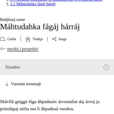
2.2 Máhtudahka fágáj hárráj
Badjásasj oasse
Máhtudahka fágáj hárráj
Giella
Viedtja
Juoge
musikk i perspektiv
Sisadno
Vuoseda ressursajt
Skåvllå galggá fága åhpadusáv árvustallat daj árvoj ja
prinsihpaj milta ma li åhpadusá vuodon.