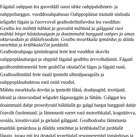
Fágalaš oahppan lea guovddáš oassi sihke oahppahábmen- ja
oahppobarggus. vuođđooahpahusas Oahppoplánat muitalit sisdoalu
iešguđet fágain ja čuovvovaš gealbodefinišuvdna lea vuođđun:
Gealbu lea máhttit háhkat ja geavahit máhtuid ja gálggaid vuoi
máhttá birget hástalusaiguin ja doaimmahit bargguid oahpes ja amas
oktavuođain ja dilálašvuođain. Gealbu mearkkaša ipmárdus ja dáidu
smiehttat ja kritihkalaččat jurddašit.
2.
Oahppama prinsihpat, ovdáneapmi ja oahppahábmen
Gealbodoahpaga ipmirdeapmi ferte leat vuođđun skuvlla
2.1
Sosiála oahppan ja ovdáneapmi
oahppoplánabargui ja ohppiid fágalaš gealbbu árvvoštallamii. Fágaid
gealbomihttomeriid ferte geahččat oktalaččat fágas ja fágaid rastá.
2.2
Gealbu fágain
Gealboulbmiliid ferte maid ipmirdit ulbmilparagráfa ja
2.3
Vuođđogálggat
oahppoplánabuktosa eará osiid vuođul.
Máhttu mearkkaša dovdat ja ipmirdit fáktá, doahpagiid, teoriijaid,
2.4
Oahppat oahppat
ideaid ja oktavuođaid iešguđet fágasurggiin ja fáttáin. Gálggat lea
Fágaidrasttideaddji fáttát
doaimmaid dahje prosedyraid hálddašit go galgá bargat bargguid dahje
čoavdit čuolmmaid, ja fátmmastit earret eará motorihkalaš, kognitiivva,
sosiála, kreatiivvalaš ja gielalaš gálggaid. Gealbodoaba fátmmasta
maiddái ipmárdusa ja dáiddu smiehttat ja kritihkalaččat jurddašit
fágain, juoga mii lea deaŧalaš teorehtalaš resonneremiid ipmárdusas ja