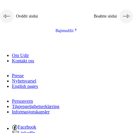
Ovddit siidui
Boahtte siidui
Bajimužžii
Om Udir
Kontakt oss
Presse
Nyhetsvarsel
English pages
Personvern
Tilgjengelighetserklæring
Informasjonskapsler
Facebook
LinkedIn