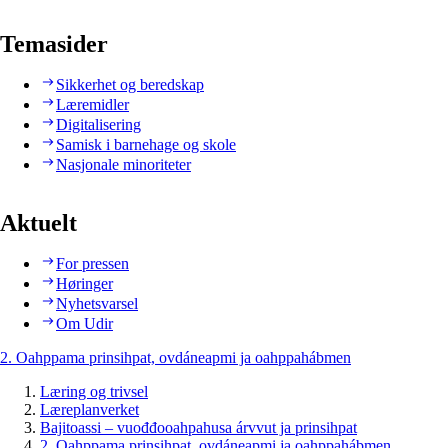
Temasider
Sikkerhet og beredskap
Læremidler
Digitalisering
Samisk i barnehage og skole
Nasjonale minoriteter
Aktuelt
For pressen
Høringer
Nyhetsvarsel
Om Udir
2. Oahppama prinsihpat, ovdáneapmi ja oahppahábmen
Læring og trivsel
Læreplanverket
Bajitoassi – vuođđooahpahusa árvvut ja prinsihpat
2. Oahppama prinsihpat, ovdáneapmi ja oahppahábmen