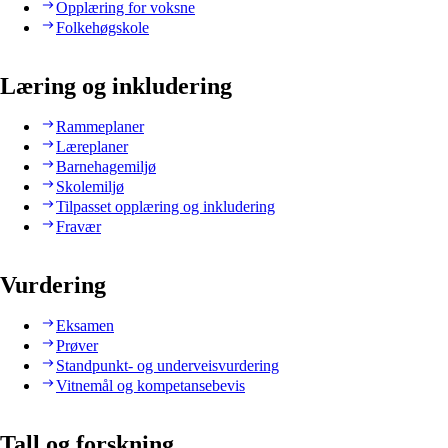
Opplæring for voksne
Folkehøgskole
Læring og inkludering
Rammeplaner
Læreplaner
Barnehagemiljø
Skolemiljø
Tilpasset opplæring og inkludering
Fravær
Vurdering
Eksamen
Prøver
Standpunkt- og underveisvurdering
Vitnemål og kompetansebevis
Tall og forskning