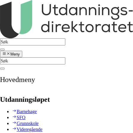
Meny
Hovedmeny
Utdanningsløpet
Barnehage
SFO
Grunnskole
Videregående