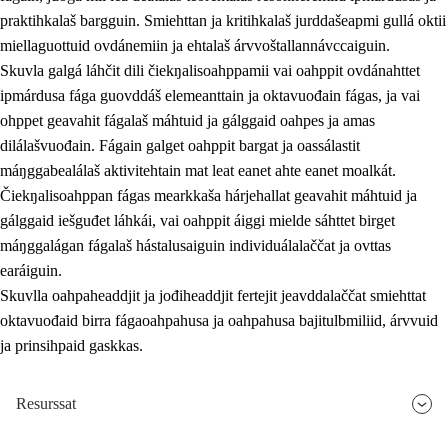
praktihkalaš bargguin. Smiehttan ja kritihkalaš jurddašeapmi gullá oktii
miellaguottuid ovdánemiin ja ehtalaš árvvoštallannávccaiguin.
Skuvla galgá láhčit dili čiekŋalisoahppamii vai oahppit ovdánahttet
ipmárdusa fága guovddáš elemeanttain ja oktavuođain fágas, ja vai
ohppet geavahit fágalaš máhtuid ja gálggaid oahpes ja amas
dilálašvuođain. Fágain galget oahppit bargat ja oassálastit
máŋggabealálaš aktivitehtain mat leat eanet ahte eanet moalkát.
Čiekŋalisoahppan fágas mearkkaša hárjehallat geavahit máhtuid ja
gálggaid iešguđet láhkái, vai oahppit áiggi mielde sáhttet birget
máŋggalágan fágalaš hástalusaiguin individuálalaččat ja ovttas
earáiguin.
Skuvlla oahpaheaddjit ja jođiheaddjit fertejit jeavddalaččat smiehttat
oktavuođaid birra fágaoahpahusa ja oahpahusa bajitulbmiliid, árvvuid
ja prinsihpaid gaskkas.
Resurssat