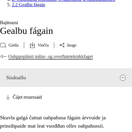
2.2 Gealbu fágain
Bajitoassi
Gealbu fágain
Giella
Viečča
Juoge
Oahppoplánii målar- og overflateteknikkfaget
Sisdoallu
Čájet resurssaid
Skuvla galgá čatnat oahpahusa fágain árvvuide ja
prinsihpaide mat leat vuođđun olles oahpahussii.