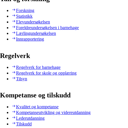
Forskning
Statistikk
Elevundersøkelsen
Foreldreundersøkelsen i barnehage
Lærlingundersøkelsen
Innrapportering
Regelverk
Regelverk for barnehage
Regelverk for skole og opplæring
Tilsyn
Kompetanse og tilskudd
Kvalitet og kompetanse
Kompetanseutvikling og videreutdanning
Lederutdanning
Tilskudd