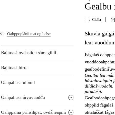
Gealbu 
Giella
Skuvla galgá
Oahppoplánii mat og helse
leat vuođđun 
Bajitoasi ovdasiidu sámegillii
Fágalaš oahppan
vuođđooahpahusa
Bajitoasi birra
gealbodefinišuv
Gealbu lea máht
hástalusaiguin 
Oahpahusa ulbmil
dilálašvuođain.
jurddašit.
Oahpahusa árvovuođđu
Gealbodoahpaga 
ohppiid fágalaš
Oahppama prinsihpat, ovdáneapmi
oktalaččat fágas