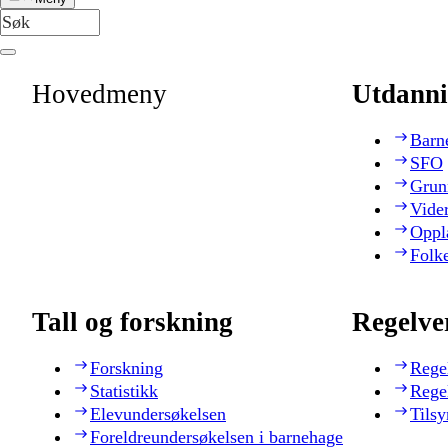
Hovedmeny
Utdanni
Barn
SFO
Grun
Vide
Oppl
Folk
Tall og forskning
Regelve
Forskning
Rege
Statistikk
Rege
Elevundersøkelsen
Tilsy
Foreldreundersøkelsen i barnehage