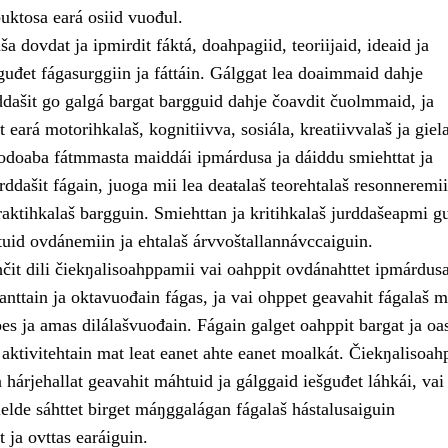
uktosa eará osiid vuođul.
 dovdat ja ipmirdit fáktá, doahpagiid, teoriijaid, ideaid ja
guđet fágasurggiin ja fáttáin. Gálggat lea doaimmaid dahje
ddašit go galgá bargat bargguid dahje čoavdit čuolmmaid, ja
t eará motorihkalaš, kognitiivva, sosiála, kreatiivvalaš ja giel
odoaba fátmmasta maiddái ipmárdusa ja dáiddu smiehttat ja
urddašit fágain, juoga mii lea deaŧalaš teorehtalaš resonneremi
aktihkalaš bargguin. Smiehttan ja kritihkalaš jurddašeapmi gu
tuid ovdánemiin ja ehtalaš árvvoštallannávccaiguin.
čit dili čiekŋalisoahppamii vai oahppit ovdánahttet ipmárdus
nttain ja oktavuođain fágas, ja vai ohppet geavahit fágalaš m
es ja amas dilálašvuođain. Fágain galget oahppit bargat ja oas
aktivitehtain mat leat eanet ahte eanet moalkát. Čiekŋalisoah
hárjehallat geavahit máhtuid ja gálggaid iešguđet láhkái, vai
elde sáhttet birget máŋggalágan fágalaš hástalusaiguin
t ja ovttas earáiguin.