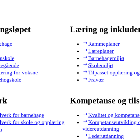
ngsløpet
Læring og inklude
ehage
Rammeplaner
Læreplaner
nskole
Barnehagemiljø
regående
Skolemiljø
æring for voksne
Tilpasset opplæring og
ehøgskole
Fravær
rk
Kompetanse og til
lverk for barnehage
Kvalitet og kompetans
lverk for skole og opplæring
Kompetanseutvikling 
videreutdanning
n
Lederutdanning