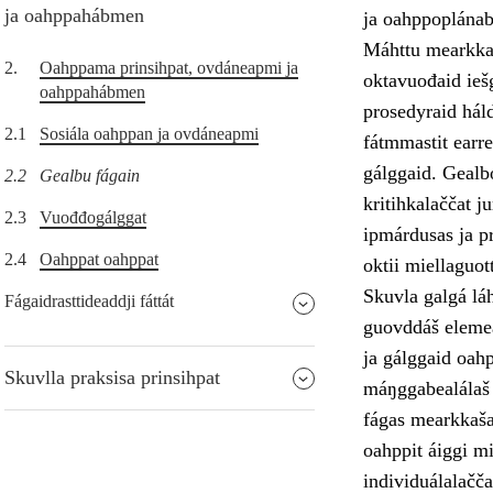
ja oahppahábmen
ja oahppoplánab
Máhttu mearkkaša
2.
Oahppama prinsihpat, ovdáneapmi ja
oktavuođaid ieš
oahppahábmen
prosedyraid hál
2.1
Sosiála oahppan ja ovdáneapmi
fátmmastit earre
gálggaid. Gealb
2.2
Gealbu fágain
kritihkalaččat j
2.3
Vuođđogálggat
ipmárdusas ja pr
2.4
Oahppat oahppat
oktii miellaguot
Skuvla galgá láh
Fágaidrasttideaddji fáttát
guovddáš elemea
ja gálggaid oahp
Skuvlla praksisa prinsihpat
máŋggabealálaš 
fágas mearkkaša 
oahppit áiggi mi
individuálalačča