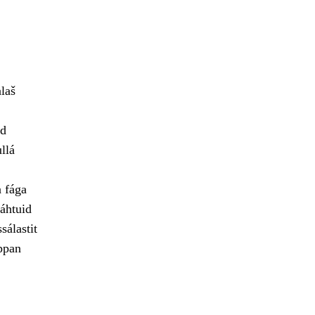
alaš
id
llá
a fága
áhtuid
sálastit
ppan