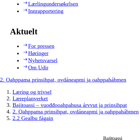
Lærlingundersøkelsen
Innrapportering
Aktuelt
For pressen
Høringer
Nyhetsvarsel
Om Udir
2. Oahppama prinsihpat, ovdáneapmi ja oahppahábmen
Læring og trivsel
Læreplanverket
Bajitoassi – vuođđooahpahusa árvvut ja prinsihpat
2. Oahppama prinsihpat, ovdáneapmi ja oahppahábmen
2.2 Gealbu fágain
Bajitoassi