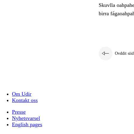
Skuvlla oahpahea
birra fágaoahpah
Ovddit siid
Om Udir
Kontakt oss
Presse
Nyhetsvarsel
English pages