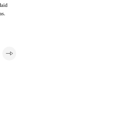
đaid
as.
i