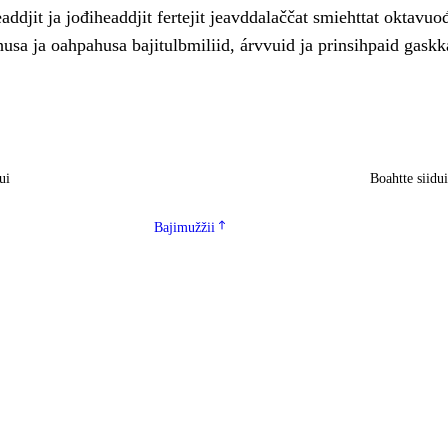
ddjit ja jođiheaddjit fertejit jeavddalaččat smiehttat oktavuo
usa ja oahpahusa bajitulbmiliid, árvvuid ja prinsihpaid gaskk
ui
Boahtte siidu
Bajimužžii