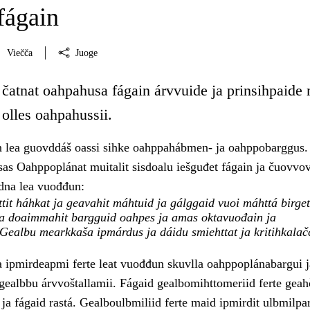
fágain
Viečča
Juoge
 čatnat oahpahusa fágain árvvuide ja prinsihpaide
olles oahpahussii.
 lea guovddáš oassi sihke oahppahábmen- ja oahppobarggus.
s Oahppoplánat muitalit sisdoalu iešguđet fágain ja čuovvo
dna lea vuođđun:
tit háhkat ja geavahit máhtuid ja gálggaid vuoi máhttá birget
ja doaimmahit bargguid oahpes ja amas oktavuođain ja
 Gealbu mearkkaša ipmárdus ja dáidu smiehttat ja kritihkalač
ipmirdeapmi ferte leat vuođđun skuvlla oahppoplánabargui j
 gealbbu árvvoštallamii. Fágaid gealbomihttomeriid ferte geah
 ja fágaid rastá. Gealboulbmiliid ferte maid ipmirdit ulbmilpa