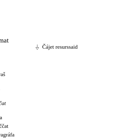
 mat
Čájet resurssaid
vaš
čat
a
ččat
ragráfa