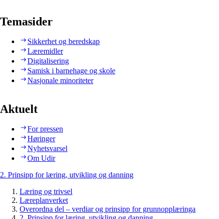
Temasider
Sikkerhet og beredskap
Læremidler
Digitalisering
Samisk i barnehage og skole
Nasjonale minoriteter
Aktuelt
For pressen
Høringer
Nyhetsvarsel
Om Udir
2. Prinsipp for læring, utvikling og danning
Læring og trivsel
Læreplanverket
Overordna del – verdiar og prinsipp for grunnopplæringa
2. Prinsipp for læring, utvikling og danning