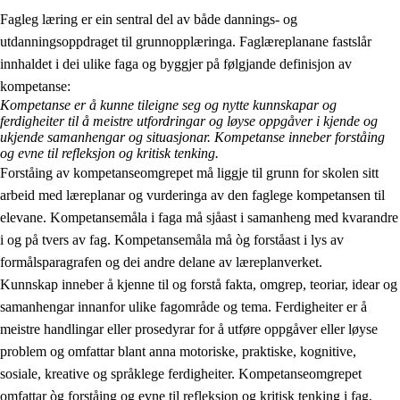
Fagleg læring er ein sentral del av både dannings- og
utdanningsoppdraget til grunnopplæringa. Faglæreplanane fastslår
innhaldet i dei ulike faga og byggjer på følgjande definisjon av
kompetanse:
Kompetanse er å kunne tileigne seg og nytte kunnskapar og
ferdigheiter til å meistre utfordringar og løyse oppgåver i kjende og
2.
Prinsipp for læring, utvikling og danning
ukjende samanhengar og situasjonar. Kompetanse inneber forståing
og evne til refleksjon og kritisk tenking.
2.1
Sosial læring og utvikling
Forståing av kompetanseomgrepet må liggje til grunn for skolen sitt
arbeid med læreplanar og vurderinga av den faglege kompetansen til
2.2
Kompetanse i faga
elevane. Kompetansemåla i faga må sjåast i samanheng med kvarandre
2.3
Grunnleggjande ferdigheiter
i og på tvers av fag. Kompetansemåla må òg forståast i lys av
formålsparagrafen og dei andre delane av læreplanverket.
2.4
Å lære å lære
Kunnskap inneber å kjenne til og forstå fakta, omgrep, teoriar, idear og
Tverrfaglege tema
samanhengar innanfor ulike fagområde og tema. Ferdigheiter er å
meistre handlingar eller prosedyrar for å utføre oppgåver eller løyse
problem og omfattar blant anna motoriske, praktiske, kognitive,
sosiale, kreative og språklege ferdigheiter. Kompetanseomgrepet
omfattar òg forståing og evne til refleksjon og kritisk tenking i fag,