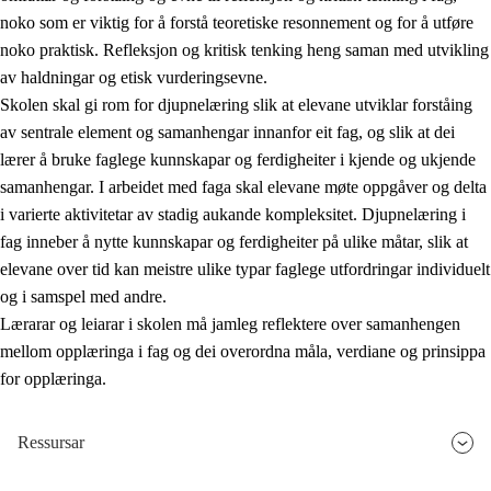
noko som er viktig for å forstå teoretiske resonnement og for å utføre
noko praktisk. Refleksjon og kritisk tenking heng saman med utvikling
av haldningar og etisk vurderingsevne.
Skolen skal gi rom for djupnelæring slik at elevane utviklar forståing
av sentrale element og samanhengar innanfor eit fag, og slik at dei
lærer å bruke faglege kunnskapar og ferdigheiter i kjende og ukjende
samanhengar. I arbeidet med faga skal elevane møte oppgåver og delta
i varierte aktivitetar av stadig aukande kompleksitet. Djupnelæring i
fag inneber å nytte kunnskapar og ferdigheiter på ulike måtar, slik at
elevane over tid kan meistre ulike typar faglege utfordringar individuelt
og i samspel med andre.
Lærarar og leiarar i skolen må jamleg reflektere over samanhengen
mellom opplæringa i fag og dei overordna måla, verdiane og prinsippa
for opplæringa.
Ressursar