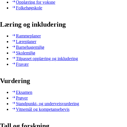
Opplæring for voksne
Folkehøgskole
Læring og inkludering
Rammeplaner
Læreplaner
Barnehagemiljø
Skolemiljø
Tilpasset opplæring og inkludering
Fravær
Vurdering
Eksamen
Prøver
Standpunkt- og underveisvurdering
Vitnemål og kompetansebevis
Tall og forskning