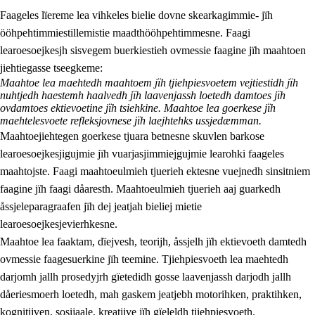
Faageles lïereme lea vihkeles bielie dovne skearkagimmie- jïh
ööhpehtimmiestillemistie maadthööhpehtimmesne. Faagi
learoesoejkesjh sisvegem buerkiestieh ovmessie faagine jïh maahtoen
jiehtiegasse tseegkeme:
Maahtoe lea maehtedh maahtoem jïh tjiehpiesvoetem vejtiestidh jïh
nuhtjedh haestemh haalvedh jïh laavenjassh loetedh damtoes jïh
2.
Lïeremen, evtiedimmien jïh skearkagimmien prinsihph
ovdamtoes ektievoetine jïh tsiehkine. Maahtoe lea goerkese jïh
maehtelesvoete refleksjovnese jïh laejhtehks ussjedæmman.
2.1
Sosijaale lïereme jïh evtiedimmie
Maahtoejiehtegen goerkese tjuara betnesne skuvlen barkose
learoesoejkesjigujmie jïh vuarjasjimmiejgujmie learohki faageles
2.2
Maahtoe faagine
maahtojste. Faagi maahtoeulmieh tjuerieh ektesne vuejnedh sinsitniem
2.3
Vihkeles tjiehpiesvoeth
faagine jïh faagi dåaresth. Maahtoeulmieh tjuerieh aaj guarkedh
åssjeleparagraafen jïh dej jeatjah bieliej mietie
2.4
Lïeredh lïeredh
learoesoejkesjevierhkesne.
Dåaresthfaageles teemah
Maahtoe lea faaktam, dïejvesh, teorijh, åssjelh jïh ektievoeth damtedh
ovmessie faagesuerkine jïh teemine. Tjiehpiesvoeth lea maehtedh
darjomh jallh prosedyjrh gïetedidh gosse laavenjassh darjodh jallh
dåeriesmoerh loetedh, mah gaskem jeatjebh motorihken, praktihken,
kognitijven, sosijaale, kreatijve jïh gïeleldh tjiehpiesvoeth.