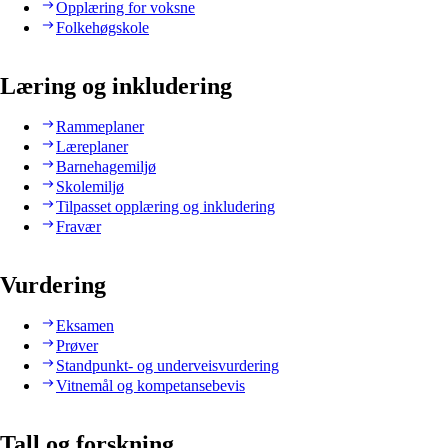
Opplæring for voksne
Folkehøgskole
Læring og inkludering
Rammeplaner
Læreplaner
Barnehagemiljø
Skolemiljø
Tilpasset opplæring og inkludering
Fravær
Vurdering
Eksamen
Prøver
Standpunkt- og underveisvurdering
Vitnemål og kompetansebevis
Tall og forskning