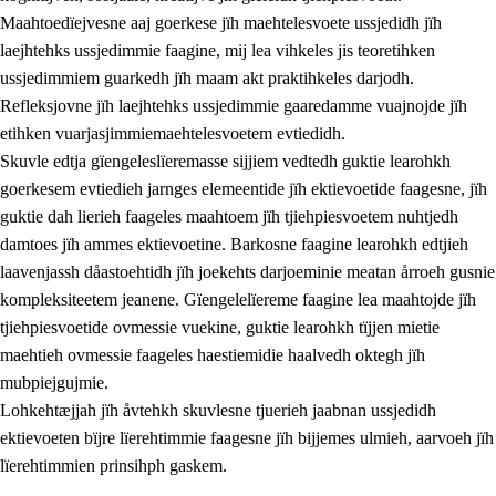
Maahtoedïejvesne aaj goerkese jïh maehtelesvoete ussjedidh jïh
laejhtehks ussjedimmie faagine, mij lea vihkeles jis teoretihken
ussjedimmiem guarkedh jïh maam akt praktihkeles darjodh.
Refleksjovne jïh laejhtehks ussjedimmie gaaredamme vuajnojde jïh
etihken vuarjasjimmiemaehtelesvoetem evtiedidh.
Skuvle edtja gïengeleslïeremasse sijjiem vedtedh guktie learohkh
goerkesem evtiedieh jarnges elemeentide jïh ektievoetide faagesne, jïh
guktie dah lierieh faageles maahtoem jïh tjiehpiesvoetem nuhtjedh
damtoes jïh ammes ektievoetine. Barkosne faagine learohkh edtjieh
laavenjassh dåastoehtidh jïh joekehts darjoeminie meatan årroeh gusnie
kompleksiteetem jeanene. Gïengelelïereme faagine lea maahtojde jïh
tjiehpiesvoetide ovmessie vuekine, guktie learohkh tïjjen mietie
maehtieh ovmessie faageles haestiemidie haalvedh oktegh jïh
mubpiejgujmie.
Lohkehtæjjah jïh åvtehkh skuvlesne tjuerieh jaabnan ussjedidh
ektievoeten bïjre lïerehtimmie faagesne jïh bijjemes ulmieh, aarvoeh jïh
lïerehtimmien prinsihph gaskem.