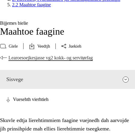
2.2 Maahtoe faagine
Bijjemes bielie
Maahtoe faagine
Gïele
Veedtjh
Juekieh
Learoesoejkesjasse vg2 kokk- og servitørfag
Sisvege
Vuesehth vierhtieh
Skuvle edtja lïerehtimmiem faagine vuejnedh dah aarvojde
jïh prinsihpide mah ellies lïerehtimmie tseegkeme.