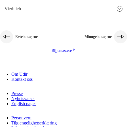
Vierhtieh
Evtebe sæjroe
Minngebe sæjroe
Bijjemassese
Om Udir
Kontakt oss
Presse
Nyhetsvarsel
English pages
Personvern
Tilgjengelighetserklæring