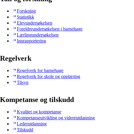
Forskning
Statistikk
Elevundersøkelsen
Foreldreundersøkelsen i barnehage
Lærlingundersøkelsen
Innrapportering
Regelverk
Regelverk for barnehage
Regelverk for skole og opplæring
Tilsyn
Kompetanse og tilskudd
Kvalitet og kompetanse
Kompetanseutvikling og videreutdanning
Lederutdanning
Tilskudd