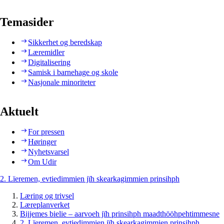
Temasider
Sikkerhet og beredskap
Læremidler
Digitalisering
Samisk i barnehage og skole
Nasjonale minoriteter
Aktuelt
For pressen
Høringer
Nyhetsvarsel
Om Udir
2. Lïeremen, evtiedimmien jïh skearkagimmien prinsihph
Læring og trivsel
Læreplanverket
Bijjemes bielie – aarvoeh jïh prinsihph maadthööhpehtimmesne
2. Lïeremen, evtiedimmien jïh skearkagimmien prinsihph